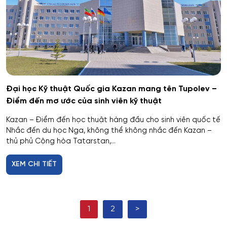
Hệ thống cơ điện đặc biệt
Hệ thống cấp nhiệt & điện cho thiết bị – cơ sở quân
sự kỹ thuật
Hệ thống dẫn đường và định vị
Đại học Kỹ thuật Quốc gia Kazan mang tên Tupolev –
Hệ thống không gian và tên lửa
Điểm đến mơ ước của sinh viên kỹ thuật
Hệ thống kỹ thuật radar đặc chủng
Kazan – Điểm đến học thuật hàng đầu cho sinh viên quốc tế
Nhắc đến du học Nga, không thể không nhắc đến Kazan –
thủ phủ Cộng hòa Tatarstan,...
Hệ thống kỹ thuật tổ chức – kỹ thuật đặc thù
XEM CHI TIẾT
Hệ thống Làm lạnh, Thiết bị đông lạnh, Điều hòa
không khí và Hỗ trợ Sự sống
Hệ thống phân tích và bảo mật thông tin
1
2
>