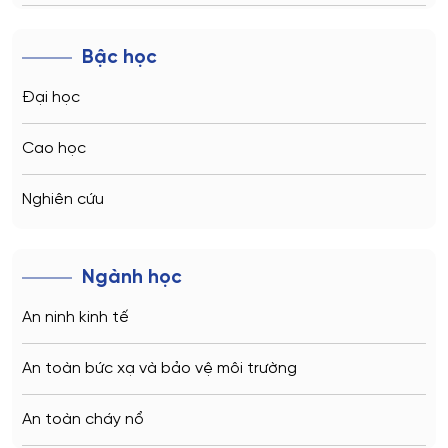
Novosibirsk
Bậc học
Kazan
Đại học
Vladivostok
Cao học
Sochi
Nghiên cứu
Volgograd
Ngành học
Kaliningrad
An ninh kinh tế
Vladimir
An toàn bức xạ và bảo vệ môi trường
Saratov
An toàn cháy nổ
Stavropol