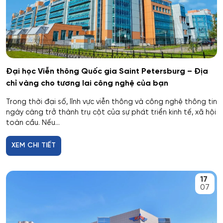
Hóa học
Hóa học cơ bản và ứng dụng
Đại học Viễn thông Quốc gia Saint Petersburg – Địa
Hóa học, Vật lý và Cơ học Vật liệu
chỉ vàng cho tương lai công nghệ của bạn
Hóa nông và khoa học đất nông nghiệp
Trong thời đại số, lĩnh vực viễn thông và công nghệ thông tin
ngày càng trở thành trụ cột của sự phát triển kinh tế, xã hội
toàn cầu. Nếu...
Hóa sinh y học
XEM CHI TIẾT
Hải quan
Hệ thống an ninh thông tin – phân tích
17
07
Hệ thống chấp hành hàng không - vũ trụ