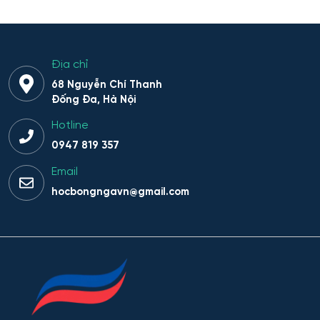
Hệ thống sinh tồn đặc thù
Hệ thống thông minh trong lĩnh vực nhân văn
Địa chỉ
Hệ thống thông tin
68 Nguyễn Chí Thanh
Đống Đa, Hà Nội
Hệ thống thông tin và Công nghệ
Hotline
0947 819 357
Hệ thống thông tin và công nghệ thông tin truyền
thông
Email
hocbongngavn@gmail.com
Hệ thống thông tin và lập trình
Hệ thống trí tuệ nhân tạo trong lĩnh vực nhân văn – xã
hội
Hệ thống tên lửa và Khoa học Vũ trụ