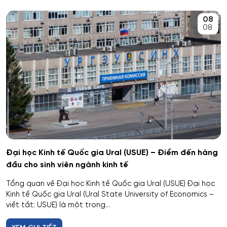
An toàn kỹ thuật và môi trường
08
Kemerovo
08
An toàn môi trường kỹ thuật
Veliky Novgorod
An toàn thông tin
Penza
Biên - Phiên dịch
Barnaul
Biểu diễn nghệ thuật múa
Kursk
Báo chí
Kaluga
Đại học Kinh tế Quốc gia Ural (USUE) – Điểm đến hàng
đầu cho sinh viên ngành kinh tế
Bản đồ và Địa tin học
Ryazan
Tổng quan về Đại học Kinh tế Quốc gia Ural (USUE) Đại học
Bảo mật công nghệ thông tin trong thực thi pháp luật
Kinh tế Quốc gia Ural (Ural State University of Economics –
Voronezh
viết tắt: USUE) là một trong...
Bảo mật máy tính