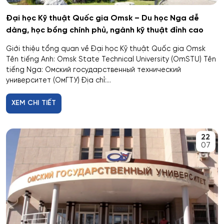
Dược
Đại học Kỹ thuật Quốc gia Omsk – Du học Nga dễ
dàng, học bổng chính phủ, ngành kỹ thuật đỉnh cao
Dược công nghiệp
Giới thiệu tổng quan về Đại học Kỹ thuật Quốc gia Omsk
Tên tiếng Anh: Omsk State Technical University (OmSTU) Tên
Dịch vụ
tiếng Nga: Омский государственный технический
университет (ОмГТУ) Địa chỉ:...
Giám sát thông minh
XEM CHI TIẾT
Giám định tư pháp
22
Giáo dục chuyên nghiệp
07
Giáo dục sư phạm
Giáo dục thể chất
Giáo dục và sư phạm