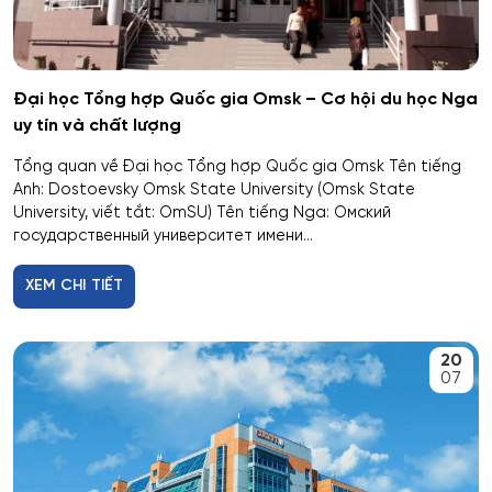
Giáo dục đặc biệt
Hiệu suất tổ hợp máy bay
Đại học Tổng hợp Quốc gia Omsk – Cơ hội du học Nga
uy tín và chất lượng
Hoạt động thông tin - thư viện
Tổng quan về Đại học Tổng hợp Quốc gia Omsk Tên tiếng
Anh: Dostoevsky Omsk State University (Omsk State
Hoạt động thực thi pháp luật
University, viết tắt: OmSU) Tên tiếng Nga: Омский
государственный университет имени...
Hoạt động văn hóa - xã hội
XEM CHI TIẾT
Hàng không dẫn đường và kiểm soát không lưu
20
Hành chính công
07
Hóa dược
Hóa dầu và công nghệ sinh học