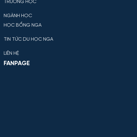
TRƯỜNG HỌC
Hỗ trợ kỹ thuật và kinh tế cho công nghệ vận tải
NGÀNH HỌC
đường thủy và quy trình kinh doanh
HỌC BỔNG NGA
Hỗ trợ pháp lý cho doanh nghiệp
TIN TỨC DU HỌC NGA
Hỗ trợ pháp lý trong hoạt động giám sát tài chính
LIÊN HỆ
FANPAGE
Hỗ trợ pháp lý về an ninh quốc gia
Hội họa
Khai thác kỹ thuật thiết bị vô tuyến giao thông vận tải
Khai thác mỏ
Khai thác thiết bị điện và hệ thống tự động hoá trên
tàu thuỷ