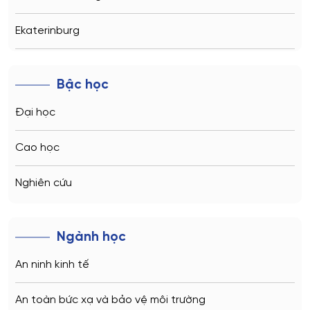
Ekaterinburg
Novosibirsk
Bậc học
Kazan
Đại học
Vladivostok
Cao học
Sochi
Nghiên cứu
Volgograd
Ngành học
Kaliningrad
An ninh kinh tế
Vladimir
An toàn bức xạ và bảo vệ môi trường