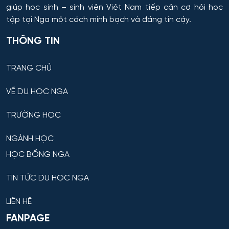
giúp học sinh – sinh viên Việt Nam tiếp cận cơ hội học
Cơ khí
tập tại Nga một cách minh bạch và đáng tin cậy.
THÔNG TIN
Cơ nhiệt máy bay và vũ trụ
Cơ sở hạ tầng nhà ở và xã hội
TRANG CHỦ
VỀ DU HỌC NGA
Cơ điện tử và Robotics
TRƯỜNG HỌC
Cấp nước và xử lý nước thải đô thị - công nghiệp
NGÀNH HỌC
Di truyền học
HỌC BỔNG NGA
Diễn xuất
TIN TỨC DU HỌC NGA
Du lịch
LIÊN HỆ
FANPAGE
Du lịch nghỉ dưỡng và hoạt động giải trí