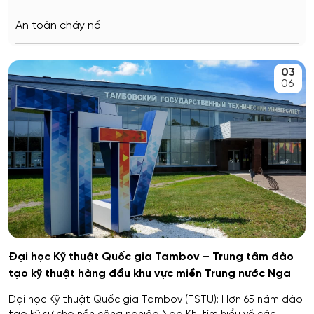
Saratov
An toàn cháy nổ
Stavropol
An toàn kỹ thuật và môi trường
03
Kemerovo
06
An toàn môi trường kỹ thuật
Veliky Novgorod
An toàn thông tin
Penza
Biên - Phiên dịch
Barnaul
Biểu diễn nghệ thuật múa
Kursk
Báo chí
Kaluga
Đại học Kỹ thuật Quốc gia Tambov – Trung tâm đào
tạo kỹ thuật hàng đầu khu vực miền Trung nước Nga
Bản đồ và Địa tin học
Ryazan
Đại học Kỹ thuật Quốc gia Tambov (TSTU): Hơn 65 năm đào
Bảo mật công nghệ thông tin trong thực thi pháp luật