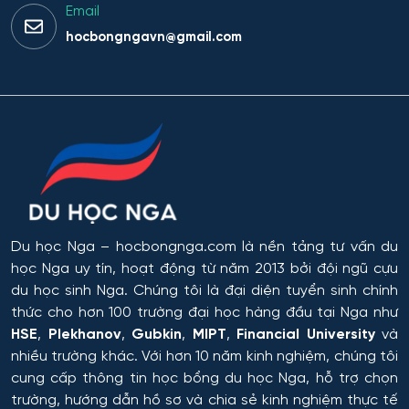
Email
Công nghệ thực phẩm và tổ chức dịch vụ ăn uống
hocbongngavn@gmail.com
Công nghệ tài chính số và pháp luật
Công nghệ và thiết kế sản phẩm dệt may
Công nghệ xử lý vật liệu nghệ thuật
Công nghệ điện tử vi mô
Du học Nga
– hocbongnga.com là nền tảng tư vấn du
Công tác xã hội
học Nga uy tín, hoạt động từ năm 2013 bởi đội ngũ cựu
du học sinh Nga. Chúng tôi là đại diện tuyển sinh chính
Công tác xã hội (hướng thanh niên)
thức cho hơn 100 trường đại học hàng đầu tại Nga như
HSE
,
Plekhanov
,
Gubkin
,
MIPT
,
Financial University
và
Cơ học và mô hình toán học
nhiều trường khác. Với hơn 10 năm kinh nghiệm, chúng tôi
cung cấp thông tin
học bổng du học Nga
, hỗ trợ chọn
Cơ học ứng dụng
trường, hướng dẫn hồ sơ và chia sẻ kinh nghiệm thực tế