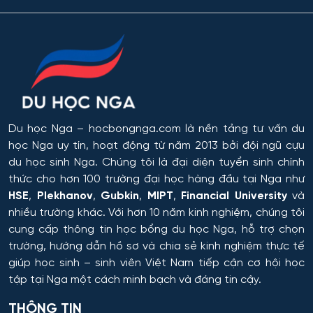
Chỉ huy dàn nhạc
Tyumen
Các quy trình tiết kiệm năng lượng và tài nguyên
Omsk
trong công nghệ hóa học, hóa dầu và công nghệ sinh
học
Rostov
Công chứng và hoạt động công chứng
Orel
Du học Nga
– hocbongnga.com là nền tảng tư vấn du
Công nghiệp sinh thái và công nghệ sinh học
học Nga uy tín, hoạt động từ năm 2013 bởi đội ngũ cựu
Tomsk
du học sinh Nga. Chúng tôi là đại diện tuyển sinh chính
Công nghệ chế biến và khai thác gỗ
thức cho hơn 100 trường đại học hàng đầu tại Nga như
HSE
,
Plekhanov
,
Gubkin
,
MIPT
,
Financial University
và
Krasnoyarsk
Công nghệ Hóa học
nhiều trường khác. Với hơn 10 năm kinh nghiệm, chúng tôi
cung cấp thông tin
học bổng du học Nga
, hỗ trợ chọn
Yakutsk
trường, hướng dẫn hồ sơ và chia sẻ kinh nghiệm thực tế
Công nghệ in ấn và đóng gói sản xuất
giúp học sinh – sinh viên Việt Nam tiếp cận cơ hội học
Samara
tập tại Nga một cách minh bạch và đáng tin cậy.
Công nghệ laser
Tula
THÔNG TIN