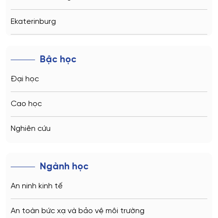
Ekaterinburg
Novosibirsk
Bậc học
Kazan
Đại học
Vladivostok
Cao học
Sochi
Nghiên cứu
Volgograd
Ngành học
Kaliningrad
An ninh kinh tế
Vladimir
An toàn bức xạ và bảo vệ môi trường