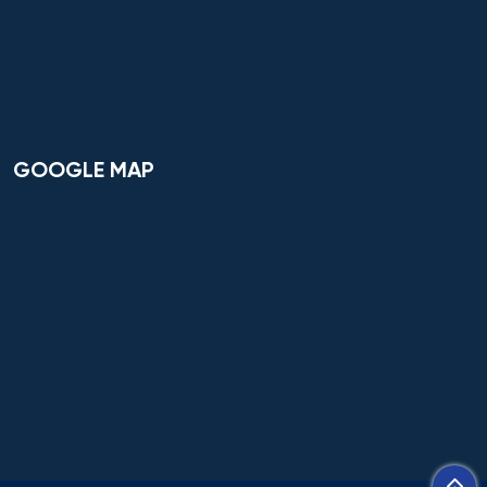
Công nghệ thực phẩm và tổ chức dịch vụ ăn uống
Công nghệ tài chính số và pháp luật
Công nghệ và thiết kế sản phẩm dệt may
GOOGLE MAP
Công nghệ xử lý vật liệu nghệ thuật
Công nghệ điện tử vi mô
Công tác xã hội
Công tác xã hội (hướng thanh niên)
Cơ học và mô hình toán học
Cơ học ứng dụng