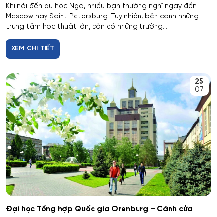
Chỉ huy dàn nhạc
Khi nói đến du học Nga, nhiều bạn thường nghĩ ngay đến
Tyumen
Moscow hay Saint Petersburg. Tuy nhiên, bên cạnh những
trung tâm học thuật lớn, còn có những trường...
Các quy trình tiết kiệm năng lượng và tài nguyên
Omsk
trong công nghệ hóa học, hóa dầu và công nghệ sinh
học
XEM CHI TIẾT
Rostov
Công chứng và hoạt động công chứng
25
Orel
07
Công nghiệp sinh thái và công nghệ sinh học
Tomsk
Công nghệ chế biến và khai thác gỗ
Krasnoyarsk
Công nghệ Hóa học
Yakutsk
Công nghệ in ấn và đóng gói sản xuất
Samara
Công nghệ laser
Đại học Tổng hợp Quốc gia Orenburg – Cánh cửa
Tula