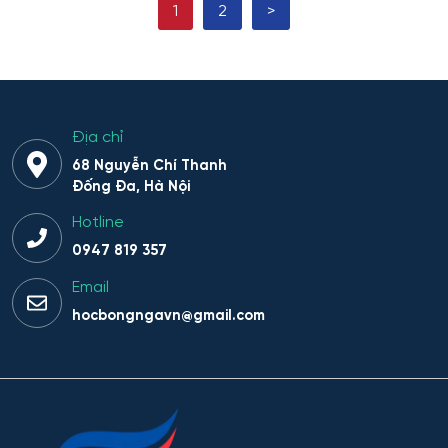
1
2
>
Hệ thống phân tích và bảo mật thông tin
Hệ thống sinh tồn đặc thù
Hệ thống thông minh trong lĩnh vực nhân văn
Địa chỉ
68 Nguyễn Chí Thanh
Hệ thống thông tin
Đống Đa, Hà Nội
Hotline
Hệ thống thông tin và Công nghệ
0947 819 357
Hệ thống thông tin và công nghệ thông tin truyền
Email
thông
hocbongngavn@gmail.com
Hệ thống thông tin và lập trình
Hệ thống trí tuệ nhân tạo trong lĩnh vực nhân văn – xã
hội