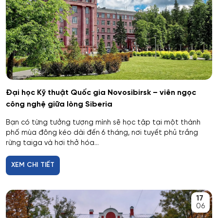
Hóa dược
Hóa dầu và công nghệ sinh học
Hóa học
Hóa học cơ bản và ứng dụng
Đại học Kỹ thuật Quốc gia Novosibirsk – viên ngọc
công nghệ giữa lòng Siberia
Hóa học, Vật lý và Cơ học Vật liệu
Bạn có từng tưởng tượng mình sẽ học tập tại một thành
Hóa nông và khoa học đất nông nghiệp
phố mùa đông kéo dài đến 6 tháng, nơi tuyết phủ trắng
rừng taiga và hơi thở hóa...
Hóa sinh y học
XEM CHI TIẾT
Hải quan
17
Hệ thống an ninh thông tin – phân tích
06