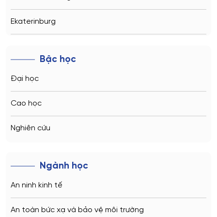
Ekaterinburg
Novosibirsk
Bậc học
Kazan
Đại học
Vladivostok
Cao học
Sochi
Nghiên cứu
Volgograd
Ngành học
Kaliningrad
An ninh kinh tế
Vladimir
An toàn bức xạ và bảo vệ môi trường