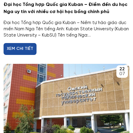
Đại học Tổng hợp Quốc gia Kuban – Điểm đến du học
Công nghệ thực phẩm và tổ chức dịch vụ ăn uống
Nga uy tín với nhiều cơ hội học bổng chính phủ
Công nghệ tài chính số và pháp luật
Đại học Tổng hợp Quốc gia Kuban – Niềm tự hào giáo dục
miền Nam Nga Tên tiếng Anh: Kuban State University (Kuban
State University – KubSU) Tên tiếng Nga:...
Công nghệ và thiết kế sản phẩm dệt may
XEM CHI TIẾT
Công nghệ xử lý vật liệu nghệ thuật
Công nghệ điện tử vi mô
22
07
Công tác xã hội
Công tác xã hội (hướng thanh niên)
Cơ học và mô hình toán học
Cơ học ứng dụng