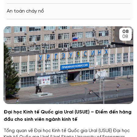
Saratov
An toàn cháy nổ
Stavropol
An toàn kỹ thuật và môi trường
08
Kemerovo
08
An toàn môi trường kỹ thuật
Veliky Novgorod
An toàn thông tin
Penza
Biên - Phiên dịch
Barnaul
Biểu diễn nghệ thuật múa
Kursk
Báo chí
Kaluga
Đại học Kinh tế Quốc gia Ural (USUE) – Điểm đến hàng
đầu cho sinh viên ngành kinh tế
Bản đồ và Địa tin học
Ryazan
Tổng quan về Đại học Kinh tế Quốc gia Ural (USUE) Đại học
Bảo mật công nghệ thông tin trong thực thi pháp luật