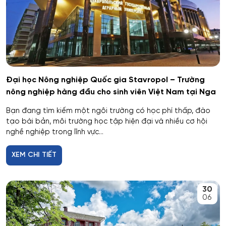
Giáo dục thể chất
Giáo dục và sư phạm
Giáo dục đặc biệt
Hiệu suất tổ hợp máy bay
Đại học Nông nghiệp Quốc gia Stavropol – Trường
nông nghiệp hàng đầu cho sinh viên Việt Nam tại Nga
Hoạt động thông tin - thư viện
Bạn đang tìm kiếm một ngôi trường có học phí thấp, đào
tạo bài bản, môi trường học tập hiện đại và nhiều cơ hội
Hoạt động thực thi pháp luật
nghề nghiệp trong lĩnh vực...
Hoạt động văn hóa - xã hội
XEM CHI TIẾT
Hàng không dẫn đường và kiểm soát không lưu
30
06
Hành chính công