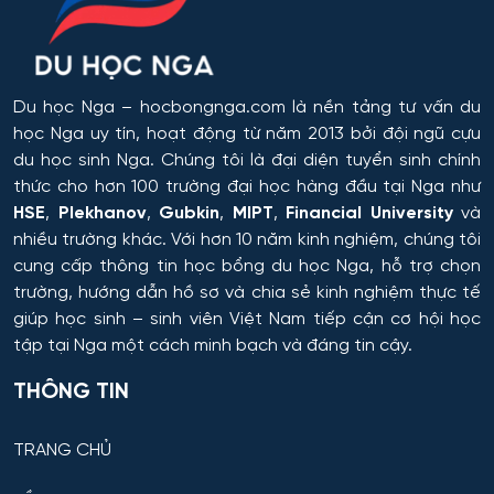
Hệ thống tên lửa và Khoa học Vũ trụ
Hệ thống tự động và điều khiển thông minh
Du học Nga
– hocbongnga.com là nền tảng tư vấn du
học Nga uy tín, hoạt động từ năm 2013 bởi đội ngũ cựu
Hệ thống và công nghệ sinh học kỹ thuật
du học sinh Nga. Chúng tôi là đại diện tuyển sinh chính
thức cho hơn 100 trường đại học hàng đầu tại Nga như
Hệ thống và tổ hợp vô tuyến điện tử
HSE
,
Plekhanov
,
Gubkin
,
MIPT
,
Financial University
và
nhiều trường khác. Với hơn 10 năm kinh nghiệm, chúng tôi
Hệ thống điều khiển chuyển động và dẫn đường
cung cấp thông tin
học bổng du học Nga
, hỗ trợ chọn
trường, hướng dẫn hồ sơ và chia sẻ kinh nghiệm thực tế
Hệ thống điều khiển máy bay
giúp học sinh – sinh viên Việt Nam tiếp cận cơ hội học
tập tại Nga một cách minh bạch và đáng tin cậy.
Hệ thống điều khiển robot và UAV
THÔNG TIN
Hệ thống điều khiển và vận hành đường sắt
TRANG CHỦ
Hồ chứa và Kỹ thuật sản xuất