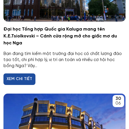
Dân tộc học
Dược
Đại học Tổng hợp Quốc gia Kaluga mang tên
K.E.Tsiolkovski – Cánh cửa rộng mở cho giấc mơ du
Dược công nghiệp
học Nga
Bạn đang tìm kiếm một trường đại học có chất lượng đào
Dịch vụ
tạo tốt, chi phí hợp lý, vị trí an toàn và nhiều cơ hội học
bổng Nga? Vậy...
Giám sát thông minh
XEM CHI TIẾT
Giám định tư pháp
30
Giáo dục chuyên nghiệp
06
Giáo dục sư phạm