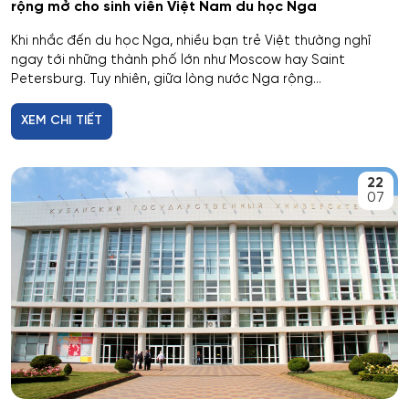
Công nghệ nano và kỹ thuật vi hệ thống
rộng mở cho sinh viên Việt Nam du học Nga
Tver
Khi nhắc đến du học Nga, nhiều bạn trẻ Việt thường nghĩ
Công nghệ quy trình vận tải
ngay tới những thành phố lớn như Moscow hay Saint
Petersburg. Tuy nhiên, giữa lòng nước Nga rộng...
Orenburg
Công nghệ sinh học
XEM CHI TIẾT
Perm
Công nghệ sinh thái và Phát triển bền vững
Ufa
22
Công nghệ sản phẩm công nghiệp nhẹ
07
Công nghệ sản xuất và chế biến nông sản
Công nghệ thăm dò địa chất
Công nghệ thực phẩm có nguồn gốc thực vật
Công nghệ thực phẩm có nguồn gốc động vật