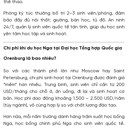
thể thao.
Phòng ký túc thường bố trí 2–3 sinh viên/phòng, đảm
bảo đầy đủ nội thất: giường, bàn học, tủ đồ. An ninh
24/7, quản lý sinh viên quốc tế tận tình, giúp du học sinh
yên tâm học tập và sinh hoạt.
Chi phí khi du học Nga tại Đại học Tổng hợp Quốc gia
Orenburg là bao nhiêu?
So với các thành phố lớn như Moscow hay Saint
Petersburg, chi phí sinh hoạt tại Orenburg được đánh giá
“mềm” hơn nhiều. Trung bình, sinh viên chỉ cần từ 200
USD/tháng cho chỗ ở, ăn uống, đi lại và sinh hoạt cơ
bản. Học phí dao động khoảng 1.500 – 2.500 USD/năm
(tùy ngành), vô cùng hợp lý so với chất lượng đào tạo.
Hơn nữa, mỗi năm trường dành hàng trăm suất học bổng
Nga, học bổng chính phủ Nga cho sinh viên quốc tế.