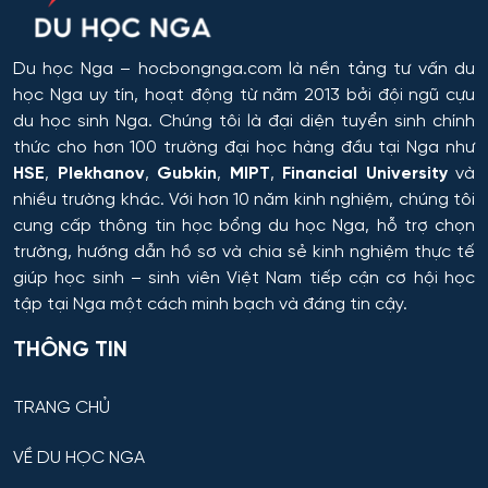
Hóa học, Vật lý và Cơ học Vật liệu
Du học Nga
– hocbongnga.com là nền tảng tư vấn du
Hóa nông và khoa học đất nông nghiệp
học Nga uy tín, hoạt động từ năm 2013 bởi đội ngũ cựu
du học sinh Nga. Chúng tôi là đại diện tuyển sinh chính
Hóa sinh y học
thức cho hơn 100 trường đại học hàng đầu tại Nga như
HSE
,
Plekhanov
,
Gubkin
,
MIPT
,
Financial University
và
Hải quan
nhiều trường khác. Với hơn 10 năm kinh nghiệm, chúng tôi
cung cấp thông tin
học bổng du học Nga
, hỗ trợ chọn
Hệ thống an ninh thông tin – phân tích
trường, hướng dẫn hồ sơ và chia sẻ kinh nghiệm thực tế
giúp học sinh – sinh viên Việt Nam tiếp cận cơ hội học
tập tại Nga một cách minh bạch và đáng tin cậy.
Hệ thống chấp hành hàng không - vũ trụ
THÔNG TIN
Hệ thống cơ điện đặc biệt
TRANG CHỦ
Hệ thống cấp nhiệt & điện cho thiết bị – cơ sở quân
sự kỹ thuật
VỀ DU HỌC NGA