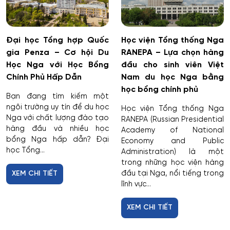
Dịch vụ
Giám sát thông minh
Đại học Tổng hợp Quốc
Học viện Tổng thống Nga
gia Penza – Cơ hội Du
RANEPA – Lựa chọn hàng
Giám định tư pháp
Học Nga với Học Bổng
đầu cho sinh viên Việt
Chính Phủ Hấp Dẫn
Nam du học Nga bằng
Giáo dục chuyên nghiệp
học bổng chính phủ
Bạn đang tìm kiếm một
Giáo dục sư phạm
ngôi trường uy tín để du học
Học viện Tổng thống Nga
Nga với chất lượng đào tạo
RANEPA (Russian Presidential
hàng đầu và nhiều học
Academy of National
Giáo dục thể chất
bổng Nga hấp dẫn? Đại
Economy and Public
học Tổng...
Administration) là một
Giáo dục và sư phạm
trong những học viện hàng
đầu tại Nga, nổi tiếng trong
XEM CHI TIẾT
lĩnh vực...
Giáo dục đặc biệt
XEM CHI TIẾT
Hiệu suất tổ hợp máy bay