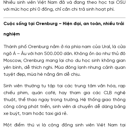
Nhiều sinh viên Việt Nam đã và đang theo học tại OSU
với mức học phí 0 đồng, chỉ cần chi trả sinh hoạt phí.
Cuộc sống tại Orenburg – Hiện đại, an toàn, nhiều trải
nghiệm
Thành phố Orenburg nằm ở rìa phía nam của Ural, là cửa
ngõ Á – Âu với hơn 500.000 dân. Không ồn ào như thủ đô
Moscow, Orenburg mang lại cho du học sinh không gian
yên bình, dễ thích nghi. Mùa đông lạnh nhưng cảnh quan
tuyệt đẹp, mùa hè nắng ấm dễ chịu.
Sinh viên thường tụ tập tại các trung tâm văn hóa, rạp
chiếu phim, quán café, hay tham gia các CLB nghệ
thuật, thể thao ngay trong trường. Hệ thống giao thông
công cộng phát triển, sinh viên di chuyển dễ dàng bằng
xe buýt, tram hoặc taxi giá rẻ.
Một điểm thú vị là cộng đồng sinh viên Việt Nam tại