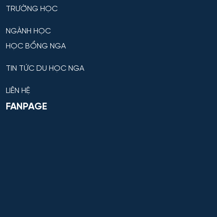
Hệ thống dẫn đường và định vị
TRƯỜNG HỌC
Hệ thống không gian và tên lửa
NGÀNH HỌC
HỌC BỔNG NGA
Hệ thống kỹ thuật radar đặc chủng
TIN TỨC DU HỌC NGA
Hệ thống kỹ thuật tổ chức – kỹ thuật đặc thù
LIÊN HỆ
Hệ thống Làm lạnh, Thiết bị đông lạnh, Điều hòa
FANPAGE
không khí và Hỗ trợ Sự sống
Hệ thống phân tích và bảo mật thông tin
Hệ thống sinh tồn đặc thù
Hệ thống thông minh trong lĩnh vực nhân văn
Hệ thống thông tin