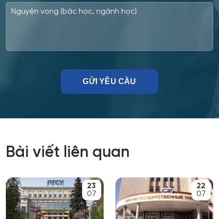
Công nghệ điện tử vi mô
Toán ứng dụng và công nghệ thông tin
Triết học
Công tác xã hội
Tài chính - Tín dụng
Công tác xã hội (hướng thanh niên)
Tài nguyên sinh vật nước và nuôi trồng thủy
Cơ học và mô hình toán học
sản
Cơ học ứng dụng
Tâm lý học
Tổ hợp công nghệ và vận tải mặt đất
Cơ khí
Bài viết liên quan
Tự động hóa các quy trình công nghệ và sản
Cơ nhiệt máy bay và vũ trụ
xuất
23
22
Cơ sở hạ tầng nhà ở và xã hội
Vận hành máy móc và thiết bị vận tải, máy
07
07
móc và tổ hợp công nghệ
Cơ điện tử và Robotics