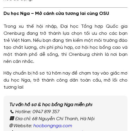
Du học Nga – Mở cánh cửa tương lai cùng OSU
Trong xu thế hội nhập, Đại học Tổng hợp Quốc gia
Orenburg đang trở thành lựa chọn tối ưu cho các bạn
trẻ Việt Nam. Nếu bạn đang tìm kiếm một môi trường đào
tạo chất lượng, chi phí phù hợp, cơ hội học bổng cao và
một thành phố dễ sống, thì Orenburg chính là nơi bạn
nên cân nhắc.
Hãy chuẩn bị hồ sơ từ hôm nay để chạm tay vào giấc mơ
du học Nga, trở thành công dân toàn cầu, mở lối cho
tương lai!
Tư vấn hồ sơ & học bổng Nga miễn phí
📞 Hotline: 0947 819 357
🏢 Địa chỉ: 68 Nguyễn Chí Thanh, Hà Nội
🌐 Website:
hocbongnga.com