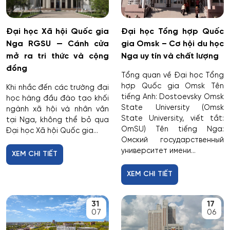
Vật lý
Cấp nước và xử lý nước thải đô thị - công nghiệp
Vật lý sóng vô tuyến và công nghệ ứng dụng
Đại học Xã hội Quốc gia
Đại học Tổng hợp Quốc
sóng điện từ/Radio Physics
Nga RGSU — Cánh cửa
gia Omsk – Cơ hội du học
Di truyền học
mở ra tri thức và cộng
Nga uy tín và chất lượng
Xây dựng
đồng
Diễn xuất
Tổng quan về Đại học Tổng
hợp Quốc gia Omsk Tên
Xã hội học
Khi nhắc đến các trường đại
tiếng Anh: Dostoevsky Omsk
học hàng đầu đào tạo khối
Du lịch
State University (Omsk
Điện năng và Kỹ thuật điện
ngành xã hội và nhân văn
State University, viết tắt:
tại Nga, không thể bỏ qua
Du lịch nghỉ dưỡng và hoạt động giải trí
OmSU) Tên tiếng Nga:
Đại học Xã hội Quốc gia...
Điện tử và điện tử nano
Омский государственный
университет имени...
Dân tộc học
Địa chất ứng dụng
XEM CHI TIẾT
XEM CHI TIẾT
Địa lý
Dược
31
17
Dược công nghiệp
07
06