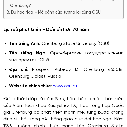
Orenburg?
Du học Nga – Mở cánh cửa tương lai cùng OSU
Lịch sử phát triển – Dấu ấn hơn 70 năm
Tên tiếng Anh
: Orenburg State University (OSU)
Tên tiếng Nga
: Оренбургский государственный
университет (ОГУ)
Địa chỉ
: Prospekt Pobedy 13, Orenburg 460018,
Orenburg Oblast, Russia
Website chính thức
:
www.osu.ru
Được thành lập từ năm 1955, tiền thân là một phân hiệu
của Viện Bách khoa Kuibyshev, Đại học Tổng hợp Quốc
gia Orenburg đã phát triển mạnh mẽ, từng bước khẳng
định vị thế trong hệ thống giáo dục đại học Nga. Năm
1996, trường chính thức mang tên Orenburg State