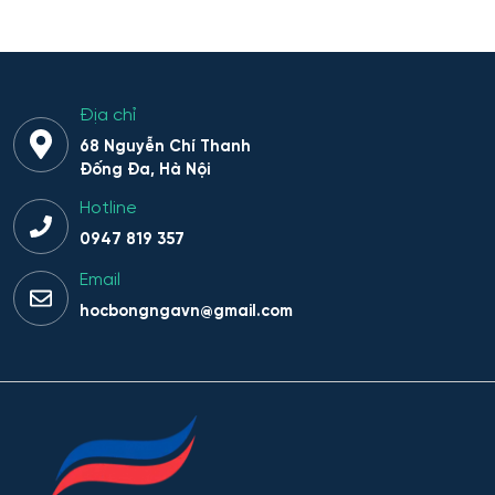
Hoạt động thông tin - thư viện
Hoạt động thực thi pháp luật
Địa chỉ
Hoạt động văn hóa - xã hội
68 Nguyễn Chí Thanh
Đống Đa, Hà Nội
Hàng không dẫn đường và kiểm soát không lưu
Hotline
0947 819 357
Hành chính công
Email
Hóa dược
hocbongngavn@gmail.com
Hóa dầu và công nghệ sinh học
Hóa học
Hóa học cơ bản và ứng dụng