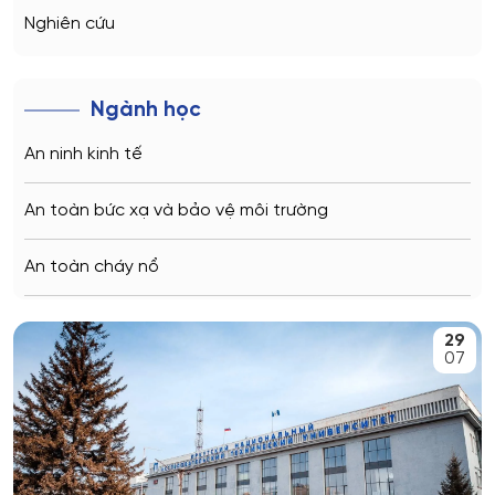
Sochi
Nghiên cứu
Volgograd
Ngành học
Kaliningrad
An ninh kinh tế
Vladimir
An toàn bức xạ và bảo vệ môi trường
Saratov
An toàn cháy nổ
Stavropol
An toàn kỹ thuật và môi trường
29
Kemerovo
07
An toàn môi trường kỹ thuật
Veliky Novgorod
An toàn thông tin
Penza
Biên - Phiên dịch