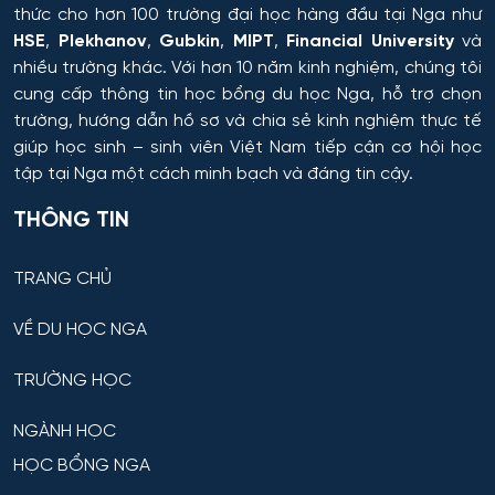
Công nghệ chế biến và khai thác gỗ
thức cho hơn 100 trường đại học hàng đầu tại Nga như
HSE
,
Plekhanov
,
Gubkin
,
MIPT
,
Financial University
và
Krasnoyarsk
Công nghệ Hóa học
nhiều trường khác. Với hơn 10 năm kinh nghiệm, chúng tôi
cung cấp thông tin
học bổng du học Nga
, hỗ trợ chọn
Yakutsk
trường, hướng dẫn hồ sơ và chia sẻ kinh nghiệm thực tế
Công nghệ in ấn và đóng gói sản xuất
giúp học sinh – sinh viên Việt Nam tiếp cận cơ hội học
Samara
tập tại Nga một cách minh bạch và đáng tin cậy.
Công nghệ laser
Tula
THÔNG TIN
Công nghệ nano và kỹ thuật vi hệ thống
Tver
TRANG CHỦ
Công nghệ quy trình vận tải
Orenburg
VỀ DU HỌC NGA
Công nghệ sinh học
Perm
TRƯỜNG HỌC
Công nghệ sinh thái và Phát triển bền vững
NGÀNH HỌC
Ufa
Công nghệ sản phẩm công nghiệp nhẹ
HỌC BỔNG NGA