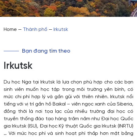
Home
—
Thành phố
—
Irkutsk
Bạn đang tìm theo
Irkutsk
Du học Nga tại Irkutsk là lựa chọn phù hợp cho các bạn
sinh viên muốn học tập trong môi trường yên bình, có
mức chi phí hợp lý và gần gũi với thiên nhiên. Irkutsk nổi
tiếng với vị trí gần hồ Baikal – viên ngọc xanh của Siberia,
đồng thời là nơi tọa lạc của nhiều trường đại học có
truyền thống đào tạo hàng trăm năm như Đại học Quốc
gia Irkutsk (ISU), Đại học Kỹ thuật Quốc gia Irkutsk (INRTU)
… Với mức học phí và sinh hoạt phí thấp hơn mặt bằng