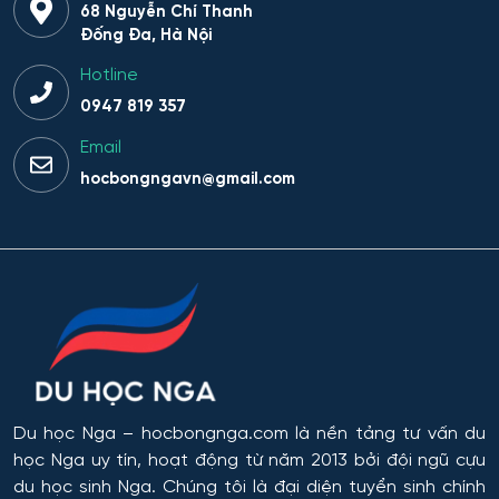
Bảo trì kỹ thuật và khai thác thiết bị vô tuyến điện tử
68 Nguyễn Chí Thanh
Ivanovo
Đống Đa, Hà Nội
Bảo tồn và gìn giữ di sản văn hóa và thiên nhiên
Hotline
Ulyanovsk
0947 819 357
Chuẩn hóa và đo lường
Irkutsk
Email
hocbongngavn@gmail.com
Chính sách công và khoa học xã hội
Nizhny Novgorod
Chỉ huy dàn nhạc
Tyumen
Các quy trình tiết kiệm năng lượng và tài nguyên
Omsk
trong công nghệ hóa học, hóa dầu và công nghệ sinh
học
Rostov
Công chứng và hoạt động công chứng
Orel
Du học Nga
– hocbongnga.com là nền tảng tư vấn du
Công nghiệp sinh thái và công nghệ sinh học
học Nga uy tín, hoạt động từ năm 2013 bởi đội ngũ cựu
Tomsk
du học sinh Nga. Chúng tôi là đại diện tuyển sinh chính