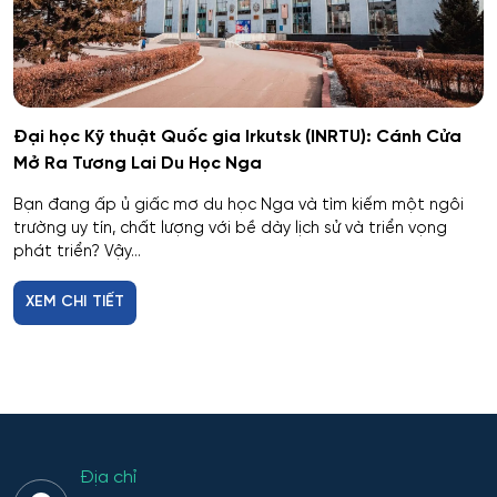
Barnaul
Biểu diễn nghệ thuật múa
Kursk
Báo chí
Kaluga
Đại học Kỹ thuật Quốc gia Irkutsk (INRTU): Cánh Cửa
Mở Ra Tương Lai Du Học Nga
Bản đồ và Địa tin học
Ryazan
Bạn đang ấp ủ giấc mơ du học Nga và tìm kiếm một ngôi
Bảo mật công nghệ thông tin trong thực thi pháp luật
trường uy tín, chất lượng với bề dày lịch sử và triển vọng
Voronezh
phát triển? Vậy...
Bảo mật máy tính
Tambov
XEM CHI TIẾT
Bảo mật thông tin
Krasnodar
Bảo mật thông tin của hệ thống tự động
Belgorod
Bảo mật thông tin của hệ thống viễn thông
Yaroslavl
Địa chỉ