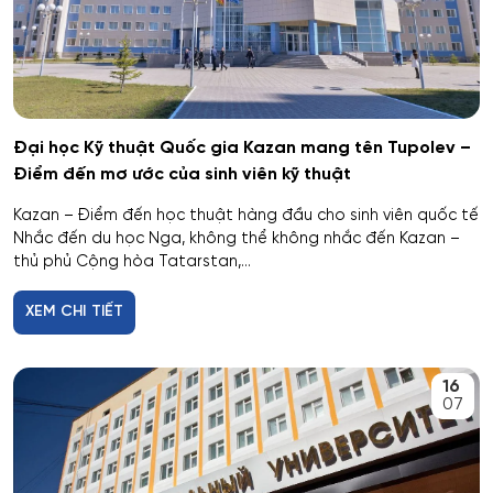
Giáo dục thể chất
Giáo dục và sư phạm
Giáo dục đặc biệt
Đại học Kỹ thuật Quốc gia Kazan mang tên Tupolev –
Hiệu suất tổ hợp máy bay
Điểm đến mơ ước của sinh viên kỹ thuật
Kazan – Điểm đến học thuật hàng đầu cho sinh viên quốc tế
Hoạt động thông tin - thư viện
Nhắc đến du học Nga, không thể không nhắc đến Kazan –
thủ phủ Cộng hòa Tatarstan,...
Hoạt động thực thi pháp luật
XEM CHI TIẾT
Hoạt động văn hóa - xã hội
16
Hàng không dẫn đường và kiểm soát không lưu
07
Hành chính công