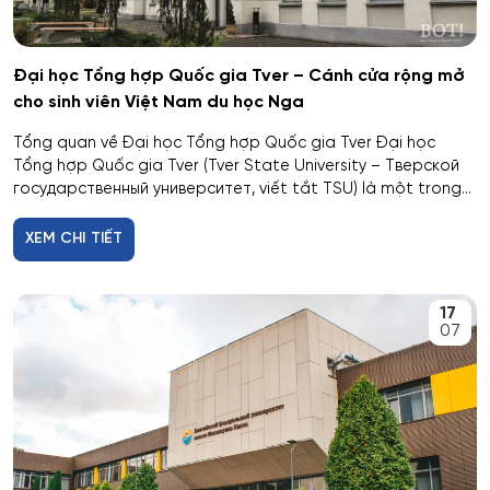
Cơ khí
Đại học Tổng hợp Quốc gia Tver – Cánh cửa rộng mở
Cơ nhiệt máy bay và vũ trụ
cho sinh viên Việt Nam du học Nga
Tổng quan về Đại học Tổng hợp Quốc gia Tver Đại học
Cơ sở hạ tầng nhà ở và xã hội
Tổng hợp Quốc gia Tver (Tver State University – Тверской
государственный университет, viết tắt TSU) là một trong...
Cơ điện tử và Robotics
XEM CHI TIẾT
Cấp nước và xử lý nước thải đô thị - công nghiệp
Di truyền học
17
07
Diễn xuất
Du lịch
Du lịch nghỉ dưỡng và hoạt động giải trí