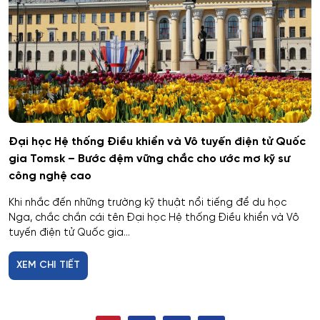
Hệ thống chấp hành hàng không - vũ trụ
Hệ thống cơ điện đặc biệt
Hệ thống cấp nhiệt & điện cho thiết bị – cơ sở quân
sự kỹ thuật
Hệ thống dẫn đường và định vị
Đại học Hệ thống Điều khiển và Vô tuyến điện tử Quốc
gia Tomsk – Bước đệm vững chắc cho ước mơ kỹ sư
Hệ thống không gian và tên lửa
công nghệ cao
Khi nhắc đến những trường kỹ thuật nổi tiếng để du học
Hệ thống kỹ thuật radar đặc chủng
Nga, chắc chắn cái tên Đại học Hệ thống Điều khiển và Vô
tuyến điện tử Quốc gia...
Hệ thống kỹ thuật tổ chức – kỹ thuật đặc thù
XEM CHI TIẾT
Hệ thống Làm lạnh, Thiết bị đông lạnh, Điều hòa
không khí và Hỗ trợ Sự sống