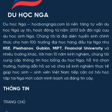
Hệ thống tên lửa và Khoa học Vũ trụ
Hệ thống tự động và điều khiển thông minh
Du học Nga
– hocbongnga.com là nền tảng tư vấn du
học Nga uy tín, hoạt động từ năm 2013 bởi đội ngũ cựu
Hệ thống và công nghệ sinh học kỹ thuật
du học sinh Nga. Chúng tôi là đại diện tuyển sinh chính
thức cho hơn 100 trường đại học hàng đầu tại Nga như
Hệ thống và tổ hợp vô tuyến điện tử
HSE
,
Plekhanov
,
Gubkin
,
MIPT
,
Financial University
và
nhiều trường khác. Với hơn 10 năm kinh nghiệm, chúng tôi
Hệ thống điều khiển chuyển động và dẫn đường
cung cấp thông tin
học bổng du học Nga
, hỗ trợ chọn
trường, hướng dẫn hồ sơ và chia sẻ kinh nghiệm thực tế
Hệ thống điều khiển máy bay
giúp học sinh – sinh viên Việt Nam tiếp cận cơ hội học
tập tại Nga một cách minh bạch và đáng tin cậy.
Hệ thống điều khiển robot và UAV
THÔNG TIN
Hệ thống điều khiển và vận hành đường sắt
TRANG CHỦ
Hồ chứa và Kỹ thuật sản xuất