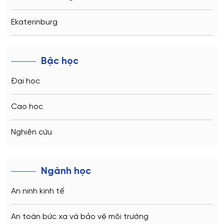
Ekaterinburg
Novosibirsk
Bậc học
Kazan
Đại học
Vladivostok
Cao học
Sochi
Nghiên cứu
Volgograd
Ngành học
Kaliningrad
An ninh kinh tế
Vladimir
An toàn bức xạ và bảo vệ môi trường