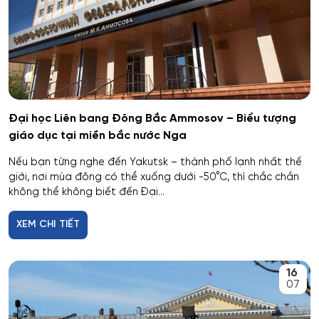
Hóa dược
Hóa dầu và công nghệ sinh học
Hóa học
Hóa học cơ bản và ứng dụng
Đại học Liên bang Đông Bắc Ammosov – Biểu tượng
giáo dục tại miền bắc nước Nga
Hóa học, Vật lý và Cơ học Vật liệu
Nếu bạn từng nghe đến Yakutsk – thành phố lạnh nhất thế
giới, nơi mùa đông có thể xuống dưới -50°C, thì chắc chắn
Hóa nông và khoa học đất nông nghiệp
không thể không biết đến Đại...
XEM CHI TIẾT
Hóa sinh y học
Hải quan
16
07
Hệ thống an ninh thông tin – phân tích