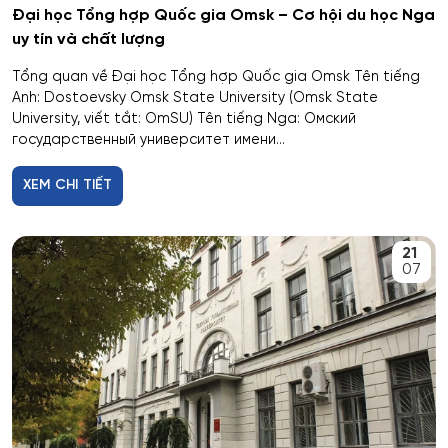
Đại học Tổng hợp Quốc gia Omsk – Cơ hội du học Nga
Công nghệ thực phẩm và tổ chức dịch vụ ăn uống
uy tín và chất lượng
Công nghệ tài chính số và pháp luật
Tổng quan về Đại học Tổng hợp Quốc gia Omsk Tên tiếng
Anh: Dostoevsky Omsk State University (Omsk State
University, viết tắt: OmSU) Tên tiếng Nga: Омский
Công nghệ và thiết kế sản phẩm dệt may
государственный университет имени...
Công nghệ xử lý vật liệu nghệ thuật
XEM CHI TIẾT
Công nghệ điện tử vi mô
21
07
Công tác xã hội
Công tác xã hội (hướng thanh niên)
Cơ học và mô hình toán học
Cơ học ứng dụng