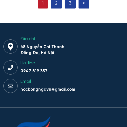
1
2
3
>
Hệ thống phân tích và bảo mật thông tin
Hệ thống sinh tồn đặc thù
Hệ thống thông minh trong lĩnh vực nhân văn
Địa chỉ
68 Nguyễn Chí Thanh
Hệ thống thông tin
Đống Đa, Hà Nội
Hotline
Hệ thống thông tin và Công nghệ
0947 819 357
Hệ thống thông tin và công nghệ thông tin truyền
Email
thông
hocbongngavn@gmail.com
Hệ thống thông tin và lập trình
Hệ thống trí tuệ nhân tạo trong lĩnh vực nhân văn – xã
hội