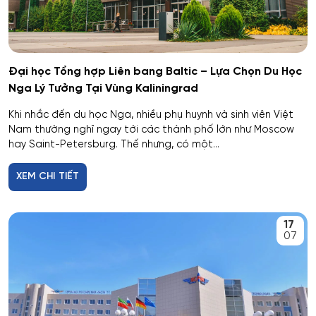
Dân tộc học
Dược
Đại học Tổng hợp Liên bang Baltic – Lựa Chọn Du Học
Nga Lý Tưởng Tại Vùng Kaliningrad
Dược công nghiệp
Khi nhắc đến du học Nga, nhiều phụ huynh và sinh viên Việt
Nam thường nghĩ ngay tới các thành phố lớn như Moscow
Dịch vụ
hay Saint-Petersburg. Thế nhưng, có một...
Giám sát thông minh
XEM CHI TIẾT
Giám định tư pháp
17
07
Giáo dục chuyên nghiệp
Giáo dục sư phạm