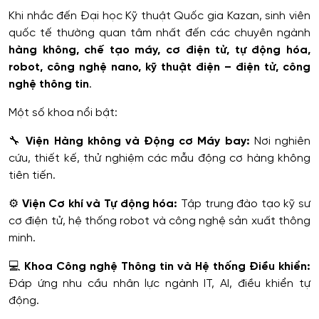
Khi nhắc đến Đại học Kỹ thuật Quốc gia Kazan, sinh viên
quốc tế thường quan tâm nhất đến các chuyên ngành
hàng không, chế tạo máy, cơ điện tử, tự động hóa,
robot, công nghệ nano, kỹ thuật điện – điện tử, công
nghệ thông tin
.
Một số khoa nổi bật:
🔧
Viện Hàng không và Động cơ Máy bay:
Nơi nghiên
cứu, thiết kế, thử nghiệm các mẫu động cơ hàng không
tiên tiến.
⚙️
Viện Cơ khí và Tự động hóa:
Tập trung đào tạo kỹ sư
cơ điện tử, hệ thống robot và công nghệ sản xuất thông
minh.
💻
Khoa Công nghệ Thông tin và Hệ thống Điều khiển:
Đáp ứng nhu cầu nhân lực ngành IT, AI, điều khiển tự
động.