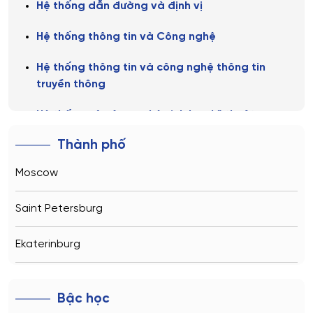
Hệ thống dẫn đường và định vị
Hệ thống thông tin và Công nghệ
Hệ thống thông tin và công nghệ thông tin
truyền thông
Hệ thống và công nghệ sinh học kỹ thuật
Thành phố
Hệ thống và tổ hợp vô tuyến điện tử
Moscow
Khai thác kỹ thuật thiết bị vô tuyến giao thông
vận tải
Saint Petersburg
Khoa học và công nghệ vật liệu
Ekaterinburg
Kinh tế
Novosibirsk
Kỹ thuật máy bay
Bậc học