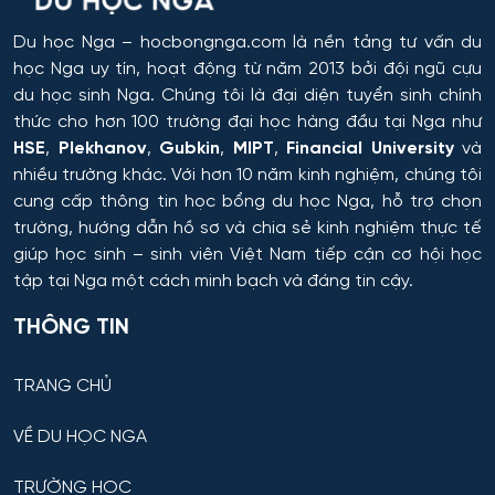
Hóa học cơ bản và ứng dụng
Du học Nga
– hocbongnga.com là nền tảng tư vấn du
học Nga uy tín, hoạt động từ năm 2013 bởi đội ngũ cựu
Hóa học, Vật lý và Cơ học Vật liệu
du học sinh Nga. Chúng tôi là đại diện tuyển sinh chính
thức cho hơn 100 trường đại học hàng đầu tại Nga như
Hóa nông và khoa học đất nông nghiệp
HSE
,
Plekhanov
,
Gubkin
,
MIPT
,
Financial University
và
nhiều trường khác. Với hơn 10 năm kinh nghiệm, chúng tôi
Hóa sinh y học
cung cấp thông tin
học bổng du học Nga
, hỗ trợ chọn
trường, hướng dẫn hồ sơ và chia sẻ kinh nghiệm thực tế
Hải quan
giúp học sinh – sinh viên Việt Nam tiếp cận cơ hội học
tập tại Nga một cách minh bạch và đáng tin cậy.
Hệ thống an ninh thông tin – phân tích
THÔNG TIN
Hệ thống chấp hành hàng không - vũ trụ
TRANG CHỦ
Hệ thống cơ điện đặc biệt
VỀ DU HỌC NGA
Hệ thống cấp nhiệt & điện cho thiết bị – cơ sở quân
TRƯỜNG HỌC