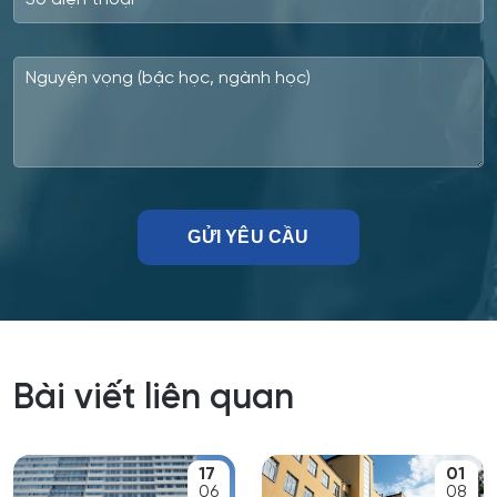
Công nghệ xử lý vật liệu nghệ thuật
Công nghệ điện tử vi mô
Công tác xã hội
Công tác xã hội (hướng thanh niên)
Cơ học và mô hình toán học
Cơ học ứng dụng
Cơ khí
Bài viết liên quan
Cơ nhiệt máy bay và vũ trụ
17
01
Cơ sở hạ tầng nhà ở và xã hội
06
08