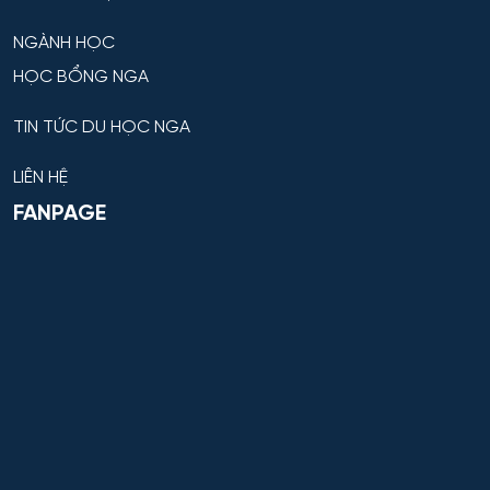
sự kỹ thuật
NGÀNH HỌC
Hệ thống dẫn đường và định vị
HỌC BỔNG NGA
Hệ thống không gian và tên lửa
TIN TỨC DU HỌC NGA
Hệ thống kỹ thuật radar đặc chủng
LIÊN HỆ
FANPAGE
Hệ thống kỹ thuật tổ chức – kỹ thuật đặc thù
Hệ thống Làm lạnh, Thiết bị đông lạnh, Điều hòa
không khí và Hỗ trợ Sự sống
Hệ thống phân tích và bảo mật thông tin
Hệ thống sinh tồn đặc thù
Hệ thống thông minh trong lĩnh vực nhân văn