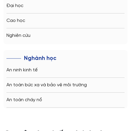
Kazan
Kỹ thuật máy bay và trực thăng
Đại học
Kỹ thuật nano
Vladivostok
Cao học
Kỹ thuật nhà máy điện
Sochi
Nghiên cứu
Kỹ thuật phần mềm
Volgograd
Kỹ thuật thiết bị
Nghành học
Kaliningrad
Kỹ thuật thiết kế và công nghệ thiết bị điện tử
An ninh kinh tế
Vladimir
Kỹ thuật vô tuyến
An toàn bức xạ và bảo vệ môi trường
Saratov
Luật
An toàn cháy nổ
Nhiệt năng và kỹ thuật nhiệt
Stavropol
An toàn kỹ thuật và môi trường
Quang học
Kemerovo
An toàn môi trường kỹ thuật
Quản lý