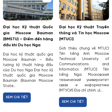
Cơ điện tử và Robotics
Cấp nước và xử lý nước thải đô thị - công nghiệp
Đại học Kỹ thuật Quốc
Đại học Kỹ thuật Truyền
gia Moscow Bauman
thông và Tin học Moscow
Di truyền học
(BMSTU) – Điểm đến hàng
(MTUCI)
đầu khi Du học Nga
Diễn xuất
Giới thiệu chung về MTUCI
Tên tiếng Anh: Moscow
Đại học kỹ thuật quốc gia
Technical University of
Moscow Bauman – Biểu
Du lịch
Communications and
tượng kỹ thuật hàng đầu
Informatics (MTUCI) Tên
của Du học Nga Đại học kỹ
Du lịch nghỉ dưỡng và hoạt động giải trí
tiếng Nga: Московский
thuật quốc gia Moscow
технический университет
Bauman (Bauman Moscow
связи и информатики
State...
Dân tộc học
(МТУСИ) Địa chỉ chính: ul....
XEM CHI TIẾT
Dược
XEM CHI TIẾT
Dược công nghiệp