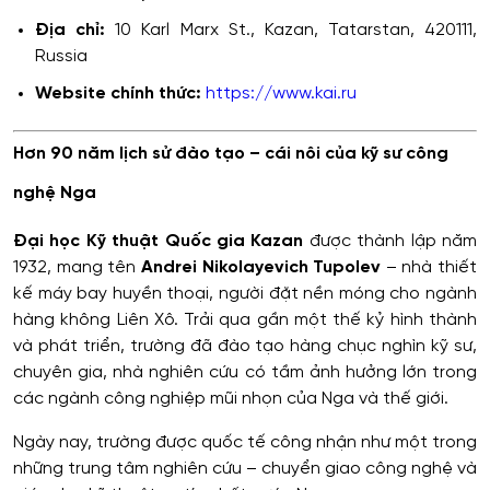
Địa chỉ:
10 Karl Marx St., Kazan, Tatarstan, 420111,
Russia
Website chính thức:
https://www.kai.ru
Hơn 90 năm lịch sử đào tạo – cái nôi của kỹ sư công
nghệ Nga
Đại học Kỹ thuật Quốc gia Kazan
được thành lập năm
1932, mang tên
Andrei Nikolayevich Tupolev
– nhà thiết
kế máy bay huyền thoại, người đặt nền móng cho ngành
hàng không Liên Xô. Trải qua gần một thế kỷ hình thành
và phát triển, trường đã đào tạo hàng chục nghìn kỹ sư,
chuyên gia, nhà nghiên cứu có tầm ảnh hưởng lớn trong
các ngành công nghiệp mũi nhọn của Nga và thế giới.
Ngày nay, trường được quốc tế công nhận như một trong
những trung tâm nghiên cứu – chuyển giao công nghệ và