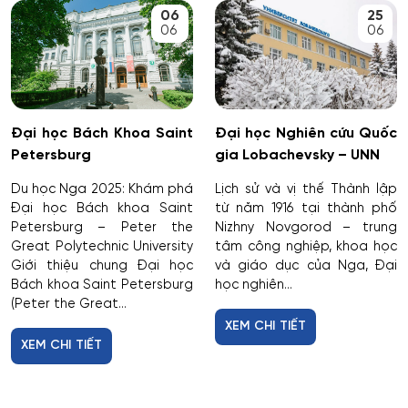
06
25
06
06
Dịch vụ
Giám sát thông minh
Đại học Bách Khoa Saint
Đại học Nghiên cứu Quốc
Giám định tư pháp
Petersburg
gia Lobachevsky – UNN
Giáo dục chuyên nghiệp
Du học Nga 2025: Khám phá
Lịch sử và vị thế Thành lập
Đại học Bách khoa Saint
từ năm 1916 tại thành phố
Petersburg – Peter the
Nizhny Novgorod – trung
Giáo dục sư phạm
Great Polytechnic University
tâm công nghiệp, khoa học
Giới thiệu chung Đại học
và giáo dục của Nga, Đại
Giáo dục thể chất
Bách khoa Saint Petersburg
học nghiên...
(Peter the Great...
Giáo dục và sư phạm
XEM CHI TIẾT
XEM CHI TIẾT
Giáo dục đặc biệt