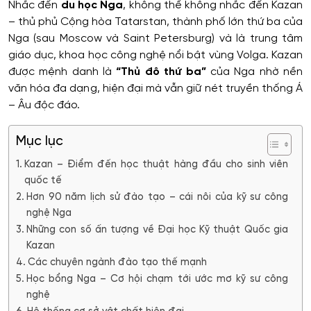
Nhắc đến
du học Nga
, không thể không nhắc đến Kazan
– thủ phủ Cộng hòa Tatarstan, thành phố lớn thứ ba của
Nga (sau Moscow và Saint Petersburg) và là trung tâm
giáo dục, khoa học công nghệ nổi bật vùng Volga. Kazan
được mệnh danh là
“Thủ đô thứ ba”
của Nga nhờ nền
văn hóa đa dạng, hiện đại mà vẫn giữ nét truyền thống Á
– Âu độc đáo.
Mục lục
Kazan – Điểm đến học thuật hàng đầu cho sinh viên
quốc tế
Hơn 90 năm lịch sử đào tạo – cái nôi của kỹ sư công
nghệ Nga
Những con số ấn tượng về Đại học Kỹ thuật Quốc gia
Kazan
Các chuyên ngành đào tạo thế mạnh
Học bổng Nga – Cơ hội chạm tới ước mơ kỹ sư công
nghệ