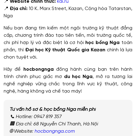
📍
Website chính thức:
kai.ru
📍
Địa chỉ:
10 K. Marx Street, Kazan, Cộng hòa Tatarstan,
Nga
Nếu bạn đang tìm kiếm một ngôi trường kỹ thuật đẳng
cấp, chương trình đào tạo tiên tiến, môi trường quốc tế,
chi phí hợp lý và đặc biệt là cơ hội
học bổng Nga
toàn
phần, thì
Đại học Kỹ thuật Quốc gia Kazan
chính là lựa
chọn tuyệt vời.
Hãy để
hocbongnga
đồng hành cùng bạn trên hành
trình chinh phục giấc mơ
du học Nga
, mở ra tương lai
nghề nghiệp vững chắc trong lĩnh vực kỹ thuật, công
nghệ, hàng không và chế tạo máy!
Tư vấn hồ sơ & học bổng Nga miễn phí
📞 Hotline: 0947 819 357
🏢 Địa chỉ: 68 Nguyễn Chí Thanh, Hà Nội
🌐 Website:
hocbongnga.com