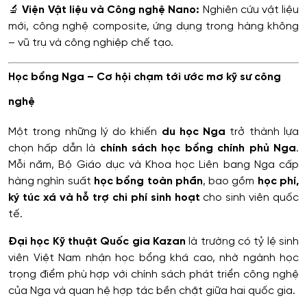
🔬
Viện Vật liệu và Công nghệ Nano:
Nghiên cứu vật liệu
mới, công nghệ composite, ứng dụng trong hàng không
– vũ trụ và công nghiệp chế tạo.
Học bổng Nga – Cơ hội chạm tới ước mơ kỹ sư công
nghệ
Một trong những lý do khiến
du học Nga
trở thành lựa
chọn hấp dẫn là
chính sách học bổng chính phủ Nga
.
Mỗi năm, Bộ Giáo dục và Khoa học Liên bang Nga cấp
hàng nghìn suất
học bổng toàn phần
, bao gồm
học phí,
ký túc xá và hỗ trợ chi phí sinh hoạt
cho sinh viên quốc
tế.
Đại học Kỹ thuật Quốc gia Kazan
là trường có tỷ lệ sinh
viên Việt Nam nhận học bổng khá cao, nhờ ngành học
trọng điểm phù hợp với chính sách phát triển công nghệ
của Nga và quan hệ hợp tác bền chặt giữa hai quốc gia.