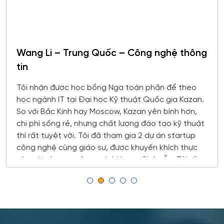
Công chứng và hoạt động công chứng
Đóng tàu, Công nghệ kỹ thuật biển và kỹ thuật
hệ thống cho các công trình hạ tầng biển
Orel
Công nghiệp sinh thái và công nghệ sinh học
Động cơ máy bay
Tomsk
Wang Li – Trung Quốc – Công nghệ thông
Công nghệ chế biến và khai thác gỗ
tin
Krasnoyarsk
Công nghệ Hóa học
Tôi nhận được học bổng Nga toàn phần để theo
Yakutsk
học ngành IT tại Đại học Kỹ thuật Quốc gia Kazan.
Công nghệ in ấn và đóng gói sản xuất
So với Bắc Kinh hay Moscow, Kazan yên bình hơn,
Samara
chi phí sống rẻ, nhưng chất lượng đào tạo kỹ thuật
Công nghệ laser
thì rất tuyệt vời. Tôi đã tham gia 2 dự án startup
Tula
công nghệ cùng giáo sư, được khuyến khích thực
Công nghệ nano và kỹ thuật vi hệ thống
tập với công ty công nghệ Nga – Châu Âu. Tôi rất
Tver
hài lòng
Công nghệ quy trình vận tải
Orenburg
Công nghệ sinh học
Perm