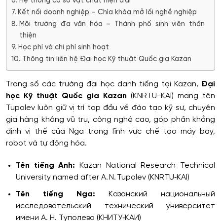
Hệ thống cơ sở vật chất hiện đại
Kết nối doanh nghiệp – Chìa khóa mở lối nghề nghiệp
Môi trường đa văn hóa – Thành phố sinh viên thân
thiện
Học phí và chi phí sinh hoạt
Thông tin liên hệ Đại học Kỹ thuật Quốc gia Kazan
Trong số các trường đại học danh tiếng tại Kazan,
Đại
học Kỹ thuật Quốc gia Kazan
(KNRTU-KAI) mang tên
Tupolev luôn giữ vị trí top đầu về đào tạo kỹ sư, chuyên
gia hàng không vũ trụ, công nghệ cao, góp phần khẳng
định vị thế của Nga trong lĩnh vực chế tạo máy bay,
robot và tự động hóa.
Tên tiếng Anh:
Kazan National Research Technical
University named after A. N. Tupolev (KNRTU‑KAI)
Tên tiếng Nga:
Казанский национальный
исследовательский технический университет
имени А. Н. Туполева (КНИТУ‑КАИ)