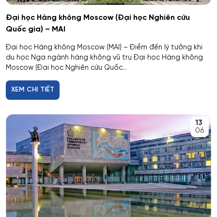
Dược
Đại học Hàng không Moscow (Đại học Nghiên cứu
Quốc gia) – MAI
Dược công nghiệp
Đại học Hàng không Moscow (MAI) – Điểm đến lý tưởng khi
du học Nga ngành hàng không vũ trụ Đại học Hàng không
Dịch vụ
Moscow (Đại học Nghiên cứu Quốc...
Giám sát thông minh
XEM CHI TIẾT
Giám định tư pháp
13
06
Giáo dục chuyên nghiệp
Giáo dục sư phạm
Giáo dục thể chất
Giáo dục và sư phạm