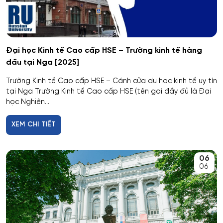
Hóa học
Hóa học cơ bản và ứng dụng
Đại học Kinh tế Cao cấp HSE – Trường kinh tế hàng
đầu tại Nga [2025]
Hóa học, Vật lý và Cơ học Vật liệu
Trường Kinh tế Cao cấp HSE – Cánh cửa du học kinh tế uy tín
tại Nga Trường Kinh tế Cao cấp HSE (tên gọi đầy đủ là Đại
Hóa nông và khoa học đất nông nghiệp
học Nghiên...
XEM CHI TIẾT
Hóa sinh y học
Hải quan
06
06
Hệ thống an ninh thông tin – phân tích
Hệ thống chấp hành hàng không - vũ trụ