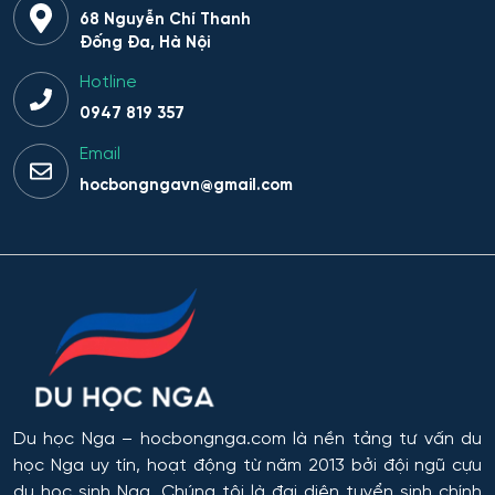
Hệ thống sinh tồn đặc thù
68 Nguyễn Chí Thanh
Đống Đa, Hà Nội
Hệ thống thông minh trong lĩnh vực nhân văn
Hotline
0947 819 357
Hệ thống thông tin
Email
Hệ thống thông tin và Công nghệ
hocbongngavn@gmail.com
Hệ thống thông tin và công nghệ thông tin truyền
thông
Hệ thống thông tin và lập trình
Hệ thống trí tuệ nhân tạo trong lĩnh vực nhân văn – xã
hội
Du học Nga
– hocbongnga.com là nền tảng tư vấn du
Hệ thống tên lửa và Khoa học Vũ trụ
học Nga uy tín, hoạt động từ năm 2013 bởi đội ngũ cựu
du học sinh Nga. Chúng tôi là đại diện tuyển sinh chính