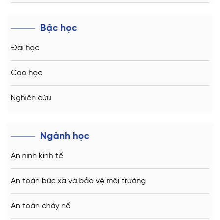
Novosibirsk
Bậc học
Kazan
Đại học
Vladivostok
Cao học
Sochi
Nghiên cứu
Volgograd
Ngành học
Kaliningrad
An ninh kinh tế
Vladimir
An toàn bức xạ và bảo vệ môi trường
Saratov
An toàn cháy nổ
Stavropol