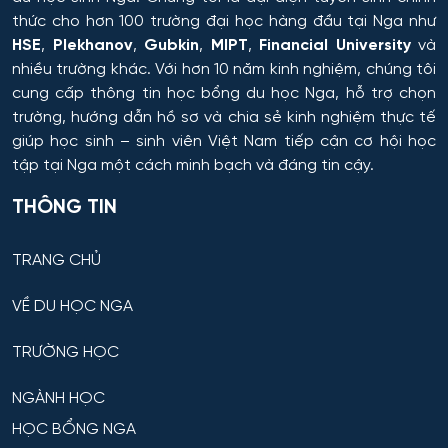
Hệ thống tự động và điều khiển thông minh
thức cho hơn 100 trường đại học hàng đầu tại Nga như
HSE
,
Plekhanov
,
Gubkin
,
MIPT
,
Financial University
và
Hệ thống và công nghệ sinh học kỹ thuật
nhiều trường khác. Với hơn 10 năm kinh nghiệm, chúng tôi
cung cấp thông tin
học bổng du học Nga
, hỗ trợ chọn
Hệ thống và tổ hợp vô tuyến điện tử
trường, hướng dẫn hồ sơ và chia sẻ kinh nghiệm thực tế
giúp học sinh – sinh viên Việt Nam tiếp cận cơ hội học
Hệ thống điều khiển chuyển động và dẫn đường
tập tại Nga một cách minh bạch và đáng tin cậy.
THÔNG TIN
Hệ thống điều khiển máy bay
TRANG CHỦ
Hệ thống điều khiển robot và UAV
VỀ DU HỌC NGA
Hệ thống điều khiển và vận hành đường sắt
TRƯỜNG HỌC
Hồ chứa và Kỹ thuật sản xuất
NGÀNH HỌC
Hỗ trợ dẫn đường – hệ thống quỹ đạo cho thiết bị vũ
HỌC BỔNG NGA
trụ