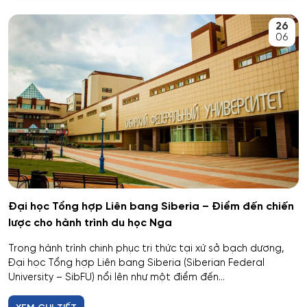
An toàn kỹ thuật và môi trường
26
Kemerovo
06
An toàn môi trường kỹ thuật
Veliky Novgorod
An toàn thông tin
Penza
Biên - Phiên dịch
Barnaul
Biểu diễn nghệ thuật múa
Kursk
Báo chí
Kaluga
Đại học Tổng hợp Liên bang Siberia – Điểm đến chiến
lược cho hành trình du học Nga
Bản đồ và Địa tin học
Ryazan
Trong hành trình chinh phục tri thức tại xứ sở bạch dương,
Bảo mật công nghệ thông tin trong thực thi pháp luật
Đại học Tổng hợp Liên bang Siberia (Siberian Federal
Voronezh
University – SibFU) nổi lên như một điểm đến...
Bảo mật máy tính