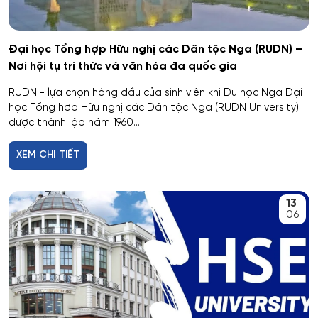
Giáo dục đặc biệt
Đại học Tổng hợp Hữu nghị các Dân tộc Nga (RUDN) –
Hiệu suất tổ hợp máy bay
Nơi hội tụ tri thức và văn hóa đa quốc gia
RUDN - lựa chọn hàng đầu của sinh viên khi Du học Nga Đại
Hoạt động thông tin - thư viện
học Tổng hợp Hữu nghị các Dân tộc Nga (RUDN University)
được thành lập năm 1960...
Hoạt động thực thi pháp luật
XEM CHI TIẾT
Hoạt động văn hóa - xã hội
13
Hàng không dẫn đường và kiểm soát không lưu
06
Hành chính công
Hóa dược
Hóa dầu và công nghệ sinh học