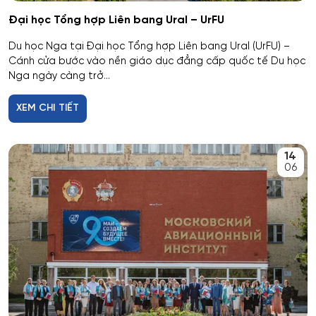
Cơ nhiệt máy bay và vũ trụ
Đại học Tổng hợp Liên bang Ural – UrFU
Du học Nga tại Đại học Tổng hợp Liên bang Ural (UrFU) –
Cơ sở hạ tầng nhà ở và xã hội
Cánh cửa bước vào nền giáo dục đẳng cấp quốc tế Du học
Nga ngày càng trở...
Cơ điện tử và Robotics
XEM CHI TIẾT
Cấp nước và xử lý nước thải đô thị - công nghiệp
Di truyền học
14
06
Diễn xuất
Du lịch
Du lịch nghỉ dưỡng và hoạt động giải trí
Dân tộc học