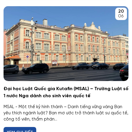
An toàn kỹ thuật và môi trường
20
Kemerovo
06
An toàn môi trường kỹ thuật
Veliky Novgorod
An toàn thông tin
Penza
Biên - Phiên dịch
Barnaul
Biểu diễn nghệ thuật múa
Kursk
Báo chí
Kaluga
Đại học Luật Quốc gia Kutafin (MSAL) – Trường Luật số
1 nước Nga dành cho sinh viên quốc tế
Bản đồ và Địa tin học
Ryazan
MSAL - Một thế kỷ hình thành – Danh tiếng vững vàng Bạn
Bảo mật công nghệ thông tin trong thực thi pháp luật
yêu thích ngành luật? Bạn mơ ước trở thành luật sư quốc tế,
Voronezh
công tố viên, thẩm phán...
Bảo mật máy tính