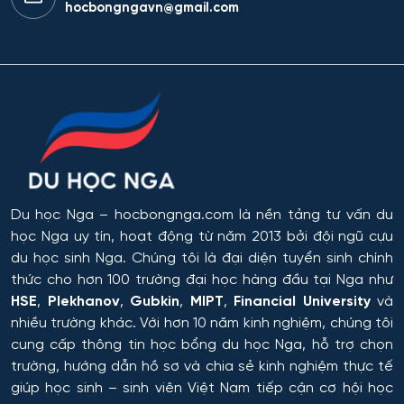
hocbongngavn@gmail.com
Cơ nhiệt máy bay và vũ trụ
Cơ sở hạ tầng nhà ở và xã hội
Cơ điện tử và Robotics
Cấp nước và xử lý nước thải đô thị - công nghiệp
Di truyền học
Du học Nga
– hocbongnga.com là nền tảng tư vấn du
học Nga uy tín, hoạt động từ năm 2013 bởi đội ngũ cựu
Diễn xuất
du học sinh Nga. Chúng tôi là đại diện tuyển sinh chính
thức cho hơn 100 trường đại học hàng đầu tại Nga như
Du lịch
HSE
,
Plekhanov
,
Gubkin
,
MIPT
,
Financial University
và
nhiều trường khác. Với hơn 10 năm kinh nghiệm, chúng tôi
Du lịch nghỉ dưỡng và hoạt động giải trí
cung cấp thông tin
học bổng du học Nga
, hỗ trợ chọn
trường, hướng dẫn hồ sơ và chia sẻ kinh nghiệm thực tế
Dân tộc học
giúp học sinh – sinh viên Việt Nam tiếp cận cơ hội học