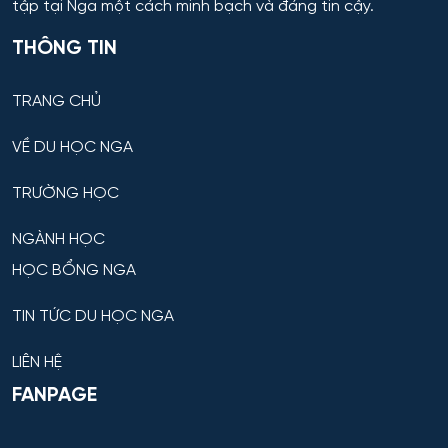
tập tại Nga một cách minh bạch và đáng tin cậy.
Dược
THÔNG TIN
Dược công nghiệp
TRANG CHỦ
Dịch vụ
VỀ DU HỌC NGA
Giám sát thông minh
TRƯỜNG HỌC
Giám định tư pháp
NGÀNH HỌC
HỌC BỔNG NGA
Giáo dục chuyên nghiệp
TIN TỨC DU HỌC NGA
Giáo dục sư phạm
LIÊN HỆ
Giáo dục thể chất
FANPAGE
Giáo dục và sư phạm