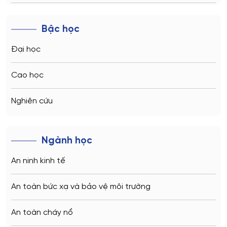
Novosibirsk
Bậc học
Kazan
Đại học
Vladivostok
Cao học
Sochi
Nghiên cứu
Volgograd
Ngành học
Kaliningrad
An ninh kinh tế
Vladimir
An toàn bức xạ và bảo vệ môi trường
Saratov
An toàn cháy nổ
Stavropol