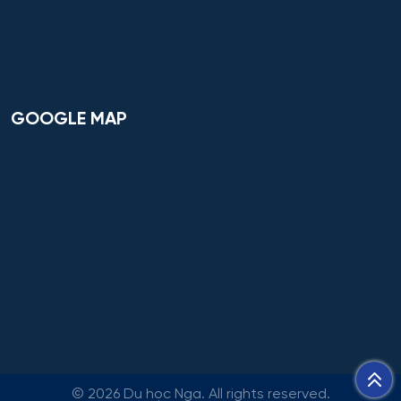
Công nghệ tài chính số và pháp luật
Công nghệ và thiết kế sản phẩm dệt may
GOOGLE MAP
Công nghệ xử lý vật liệu nghệ thuật
Công nghệ điện tử vi mô
Công tác xã hội
Công tác xã hội (hướng thanh niên)
Cơ học và mô hình toán học
Cơ học ứng dụng
©
2026 Du học Nga. All rights reserved.