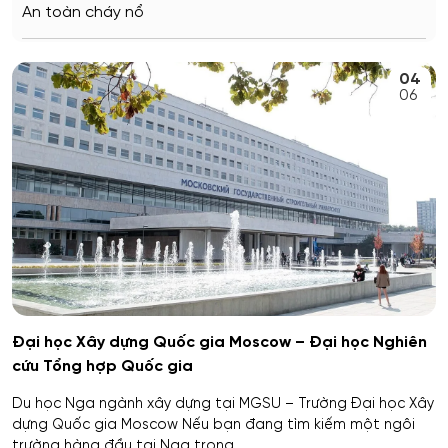
An toàn cháy nổ
Stavropol
An toàn kỹ thuật và môi trường
04
Kemerovo
06
An toàn môi trường kỹ thuật
Veliky Novgorod
An toàn thông tin
Penza
Biên - Phiên dịch
Barnaul
Biểu diễn nghệ thuật múa
Kursk
Báo chí
Kaluga
Đại học Xây dựng Quốc gia Moscow – Đại học Nghiên
cứu Tổng hợp Quốc gia
Bản đồ và Địa tin học
Ryazan
Du học Nga ngành xây dựng tại MGSU – Trường Đại học Xây
Bảo mật công nghệ thông tin trong thực thi pháp luật
dựng Quốc gia Moscow Nếu bạn đang tìm kiếm một ngôi
Voronezh
trường hàng đầu tại Nga trong...