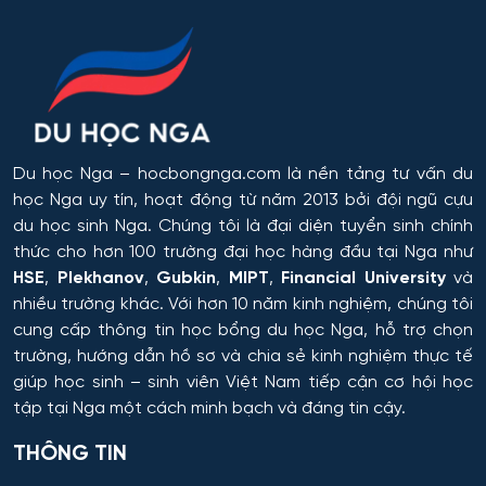
Tyumen
Các quy trình tiết kiệm năng lượng và tài nguyên
Omsk
trong công nghệ hóa học, hóa dầu và công nghệ sinh
học
Rostov
Công chứng và hoạt động công chứng
Orel
Du học Nga
– hocbongnga.com là nền tảng tư vấn du
Công nghiệp sinh thái và công nghệ sinh học
học Nga uy tín, hoạt động từ năm 2013 bởi đội ngũ cựu
Tomsk
du học sinh Nga. Chúng tôi là đại diện tuyển sinh chính
Công nghệ chế biến và khai thác gỗ
thức cho hơn 100 trường đại học hàng đầu tại Nga như
HSE
,
Plekhanov
,
Gubkin
,
MIPT
,
Financial University
và
Krasnoyarsk
Công nghệ Hóa học
nhiều trường khác. Với hơn 10 năm kinh nghiệm, chúng tôi
cung cấp thông tin
học bổng du học Nga
, hỗ trợ chọn
Yakutsk
trường, hướng dẫn hồ sơ và chia sẻ kinh nghiệm thực tế
Công nghệ in ấn và đóng gói sản xuất
giúp học sinh – sinh viên Việt Nam tiếp cận cơ hội học
Samara
tập tại Nga một cách minh bạch và đáng tin cậy.
Công nghệ laser
Tula
THÔNG TIN
Công nghệ nano và kỹ thuật vi hệ thống