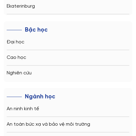
Ekaterinburg
Novosibirsk
Bậc học
Kazan
Đại học
Vladivostok
Cao học
Sochi
Nghiên cứu
Volgograd
Ngành học
Kaliningrad
An ninh kinh tế
Vladimir
An toàn bức xạ và bảo vệ môi trường
Saratov