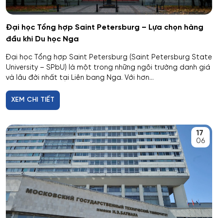
Hóa học
Đại học Tổng hợp Saint Petersburg – Lựa chọn hàng
đầu khi Du học Nga
Hóa học cơ bản và ứng dụng
Đại học Tổng hợp Saint Petersburg (Saint Petersburg State
University – SPbU) là một trong những ngôi trường danh giá
Hóa học, Vật lý và Cơ học Vật liệu
và lâu đời nhất tại Liên bang Nga. Với hơn...
Hóa nông và khoa học đất nông nghiệp
XEM CHI TIẾT
Hóa sinh y học
17
06
Hải quan
Hệ thống an ninh thông tin – phân tích
Hệ thống chấp hành hàng không - vũ trụ