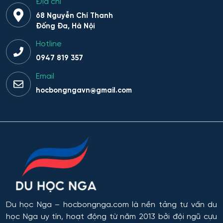
Địa chỉ
Hệ thống sinh tồn đặc thù
68 Nguyễn Chí Thanh
Đống Đa, Hà Nội
Hệ thống thông minh trong lĩnh vực nhân văn
Hotline
Hệ thống thông tin
0947 819 357
Email
Hệ thống thông tin và Công nghệ
hocbongngavn@gmail.com
Hệ thống thông tin và công nghệ thông tin truyền
thông
Hệ thống thông tin và lập trình
Hệ thống trí tuệ nhân tạo trong lĩnh vực nhân văn – xã
hội
Hệ thống tên lửa và Khoa học Vũ trụ
Du học Nga
– hocbongnga.com là nền tảng tư vấn du
học Nga uy tín, hoạt động từ năm 2013 bởi đội ngũ cựu