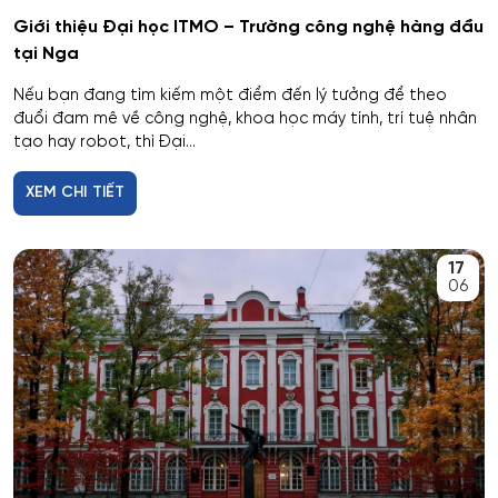
Giới thiệu Đại học ITMO – Trường công nghệ hàng đầu
Giáo dục đặc biệt
tại Nga
Nếu bạn đang tìm kiếm một điểm đến lý tưởng để theo
Hiệu suất tổ hợp máy bay
đuổi đam mê về công nghệ, khoa học máy tính, trí tuệ nhân
tạo hay robot, thì Đại...
Hoạt động thông tin - thư viện
XEM CHI TIẾT
Hoạt động thực thi pháp luật
17
Hoạt động văn hóa - xã hội
06
Hàng không dẫn đường và kiểm soát không lưu
Hành chính công
Hóa dược
Hóa dầu và công nghệ sinh học