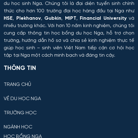
Hệ thống tự động và điều khiển thông minh
du học sinh Nga. Chúng tôi là đại diện tuyển sinh chính
thức cho hơn 100 trường đại học hàng đầu tại Nga như
HSE
,
Plekhanov
,
Gubkin
,
MIPT
,
Financial University
và
Hệ thống và công nghệ sinh học kỹ thuật
nhiều trường khác. Với hơn 10 năm kinh nghiệm, chúng tôi
cung cấp thông tin
học bổng du học Nga
, hỗ trợ chọn
Hệ thống và tổ hợp vô tuyến điện tử
trường, hướng dẫn hồ sơ và chia sẻ kinh nghiệm thực tế
giúp học sinh – sinh viên Việt Nam tiếp cận cơ hội học
Hệ thống điều khiển chuyển động và dẫn đường
tập tại Nga một cách minh bạch và đáng tin cậy.
Hệ thống điều khiển máy bay
THÔNG TIN
Hệ thống điều khiển robot và UAV
TRANG CHỦ
Hệ thống điều khiển và vận hành đường sắt
VỀ DU HỌC NGA
Hồ chứa và Kỹ thuật sản xuất
TRƯỜNG HỌC
NGÀNH HỌC
Hỗ trợ dẫn đường – hệ thống quỹ đạo cho thiết bị vũ
trụ
HỌC BỔNG NGA