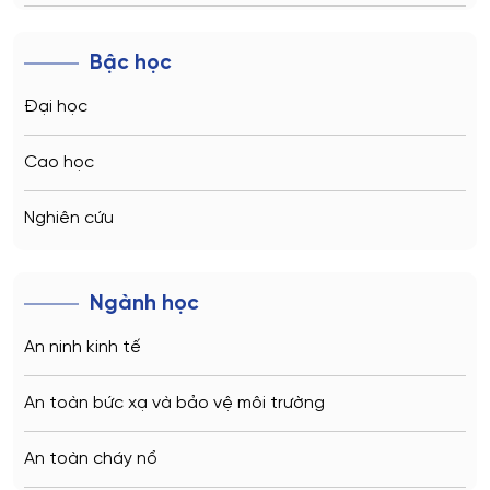
Novosibirsk
Bậc học
Kazan
Đại học
Vladivostok
Cao học
Sochi
Nghiên cứu
Volgograd
Ngành học
Kaliningrad
An ninh kinh tế
Vladimir
An toàn bức xạ và bảo vệ môi trường
Saratov
An toàn cháy nổ
Stavropol