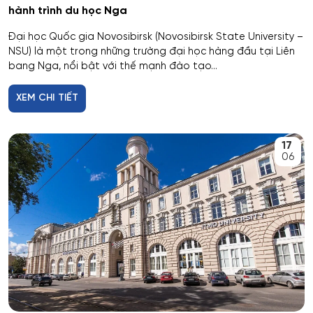
hành trình du học Nga
Dược
Đại học Quốc gia Novosibirsk (Novosibirsk State University –
NSU) là một trong những trường đại học hàng đầu tại Liên
Dược công nghiệp
bang Nga, nổi bật với thế mạnh đào tạo...
Dịch vụ
XEM CHI TIẾT
Giám sát thông minh
17
06
Giám định tư pháp
Giáo dục chuyên nghiệp
Giáo dục sư phạm
Giáo dục thể chất
Giáo dục và sư phạm