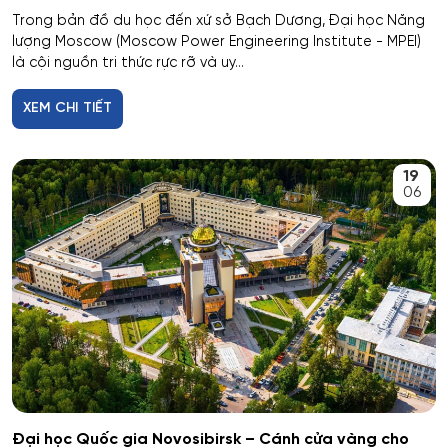
Cơ nhiệt máy bay và vũ trụ
Trong bản đồ du học đến xứ sở Bạch Dương, Đại học Năng
lượng Moscow (Moscow Power Engineering Institute - MPEI)
là cội nguồn tri thức rực rỡ và uy...
Cơ sở hạ tầng nhà ở và xã hội
XEM CHI TIẾT
Cơ điện tử và Robotics
Cấp nước và xử lý nước thải đô thị - công nghiệp
19
06
Di truyền học
Diễn xuất
Du lịch
Du lịch nghỉ dưỡng và hoạt động giải trí
Dân tộc học
Đại học Quốc gia Novosibirsk – Cánh cửa vàng cho