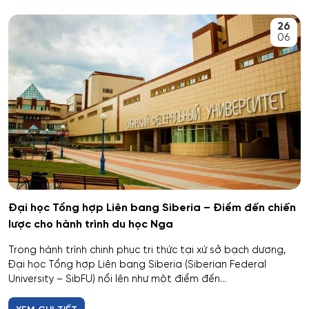
An toàn kỹ thuật và môi trường
26
Kemerovo
06
An toàn môi trường kỹ thuật
Veliky Novgorod
An toàn thông tin
Penza
Biên - Phiên dịch
Barnaul
Biểu diễn nghệ thuật múa
Kursk
Báo chí
Kaluga
Đại học Tổng hợp Liên bang Siberia – Điểm đến chiến
lược cho hành trình du học Nga
Bản đồ và Địa tin học
Ryazan
Trong hành trình chinh phục tri thức tại xứ sở bạch dương,
Bảo mật công nghệ thông tin trong thực thi pháp luật
Đại học Tổng hợp Liên bang Siberia (Siberian Federal
Voronezh
University – SibFU) nổi lên như một điểm đến...
Bảo mật máy tính