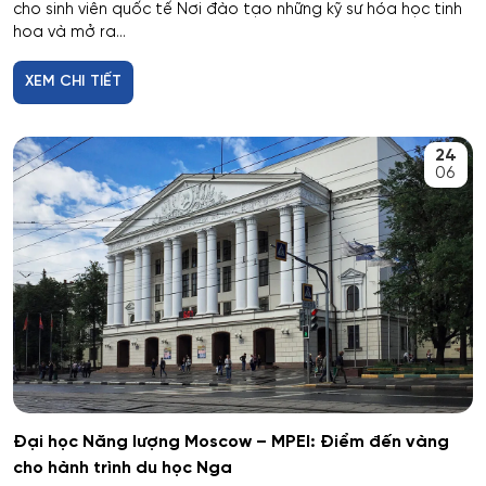
Công nghệ tài chính số và pháp luật
cho sinh viên quốc tế Nơi đào tạo những kỹ sư hóa học tinh
hoa và mở ra...
Công nghệ và thiết kế sản phẩm dệt may
XEM CHI TIẾT
Công nghệ xử lý vật liệu nghệ thuật
24
Công nghệ điện tử vi mô
06
Công tác xã hội
Công tác xã hội (hướng thanh niên)
Cơ học và mô hình toán học
Cơ học ứng dụng
Đại học Năng lượng Moscow – MPEI: Điểm đến vàng
Cơ khí
cho hành trình du học Nga