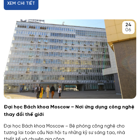
XEM CHI TIẾT
Omsk
trong công nghệ hóa học, hóa dầu và công nghệ sinh
học
Rostov
24
Công chứng và hoạt động công chứng
06
Orel
Công nghiệp sinh thái và công nghệ sinh học
Tomsk
Công nghệ chế biến và khai thác gỗ
Krasnoyarsk
Công nghệ Hóa học
Yakutsk
Công nghệ in ấn và đóng gói sản xuất
Samara
Công nghệ laser
Đại học Bách khoa Moscow – Nơi ứng dụng công nghệ
thay đổi thế giới
Tula
Công nghệ nano và kỹ thuật vi hệ thống
Đại học Bách khoa Moscow – Bệ phóng công nghệ cho
Tver
tương lai toàn cầu Nơi hội tụ những kỹ sư sáng tạo, nhà
Công nghệ quy trình vận tải
thiết kế và chuyên gia công...