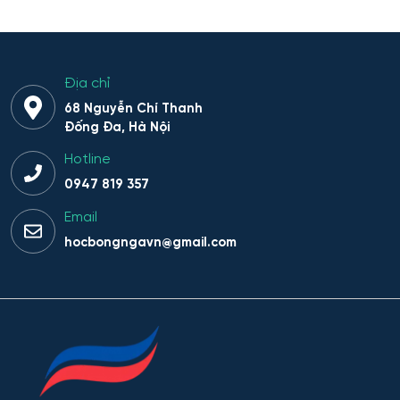
Địa chỉ
68 Nguyễn Chí Thanh
Đống Đa, Hà Nội
Hotline
0947 819 357
Email
hocbongngavn@gmail.com