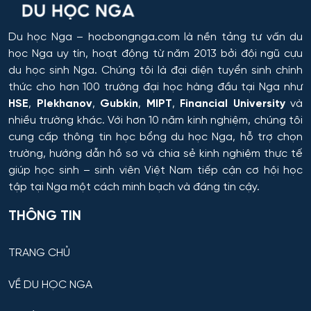
Du học Nga
– hocbongnga.com là nền tảng tư vấn du
học Nga uy tín, hoạt động từ năm 2013 bởi đội ngũ cựu
du học sinh Nga. Chúng tôi là đại diện tuyển sinh chính
thức cho hơn 100 trường đại học hàng đầu tại Nga như
HSE
,
Plekhanov
,
Gubkin
,
MIPT
,
Financial University
và
nhiều trường khác. Với hơn 10 năm kinh nghiệm, chúng tôi
cung cấp thông tin
học bổng du học Nga
, hỗ trợ chọn
trường, hướng dẫn hồ sơ và chia sẻ kinh nghiệm thực tế
giúp học sinh – sinh viên Việt Nam tiếp cận cơ hội học
tập tại Nga một cách minh bạch và đáng tin cậy.
THÔNG TIN
TRANG CHỦ
VỀ DU HỌC NGA