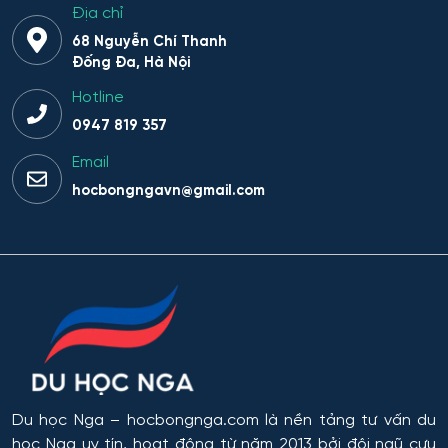
Địa chỉ
68 Nguyễn Chí Thanh
Đống Đa, Hà Nội
Hotline
0947 819 357
Email
hocbongngavn@gmail.com
Du học Nga
– hocbongnga.com là nền tảng tư vấn du
học Nga uy tín, hoạt động từ năm 2013 bởi đội ngũ cựu