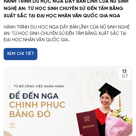
HÀNH TRÌNH DU HỌC NGA ĐẦY BẢN LĨNH CỦA NỮ SINH
NGHỆ AN: TỪ HỌC SINH CHUYÊN SỬ ĐẾN TẤM BẰNG
XUẤT SẮC TẠI ĐẠI HỌC NHÂN VĂN QUỐC GIA NGA
HÀNH TRÌNH DU HỌC NGA ĐẦY BẢN LĨNH CỦA NỮ SINH NGHỆ
AN: TỪ HỌC SINH CHUYÊN SỬ ĐẾN TẤM BẰNG XUẤT SẮC TẠI
ĐẠI HỌC NHÂN VĂN QUỐC GIA...
XEM CHI TIẾT
13
07