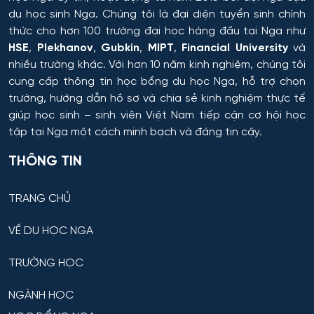
du học sinh Nga. Chúng tôi là đại diện tuyển sinh chính
thức cho hơn 100 trường đại học hàng đầu tại Nga như
HSE
,
Plekhanov
,
Gubkin
,
MIPT
,
Financial University
và
nhiều trường khác. Với hơn 10 năm kinh nghiệm, chúng tôi
cung cấp thông tin
học bổng du học Nga
, hỗ trợ chọn
trường, hướng dẫn hồ sơ và chia sẻ kinh nghiệm thực tế
giúp học sinh – sinh viên Việt Nam tiếp cận cơ hội học
tập tại Nga một cách minh bạch và đáng tin cậy.
THÔNG TIN
TRANG CHỦ
VỀ DU HỌC NGA
TRƯỜNG HỌC
NGÀNH HỌC