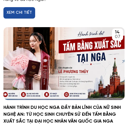
XEM CHI TIẾT
14
07
HÀNH TRÌNH DU HỌC NGA ĐẦY BẢN LĨNH CỦA NỮ SINH
NGHỆ AN: TỪ HỌC SINH CHUYÊN SỬ ĐẾN TẤM BẰNG
XUẤT SẮC TẠI ĐẠI HỌC NHÂN VĂN QUỐC GIA NGA