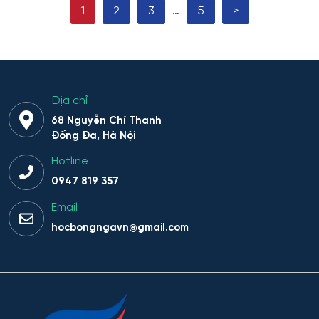
1
2
3
…
5
>
Địa chỉ
68 Nguyễn Chí Thanh
Đống Đa, Hà Nội
Hotline
0947 819 357
Email
hocbongngavn@gmail.com