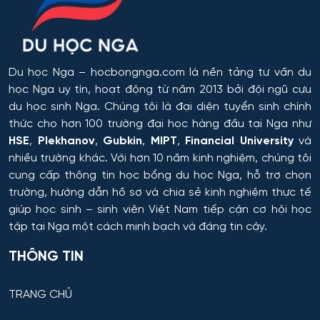
Du học Nga
– hocbongnga.com là nền tảng tư vấn du
học Nga uy tín, hoạt động từ năm 2013 bởi đội ngũ cựu
du học sinh Nga. Chúng tôi là đại diện tuyển sinh chính
thức cho hơn 100 trường đại học hàng đầu tại Nga như
HSE
,
Plekhanov
,
Gubkin
,
MIPT
,
Financial University
và
nhiều trường khác. Với hơn 10 năm kinh nghiệm, chúng tôi
cung cấp thông tin
học bổng du học Nga
, hỗ trợ chọn
trường, hướng dẫn hồ sơ và chia sẻ kinh nghiệm thực tế
giúp học sinh – sinh viên Việt Nam tiếp cận cơ hội học
tập tại Nga một cách minh bạch và đáng tin cậy.
THÔNG TIN
TRANG CHỦ