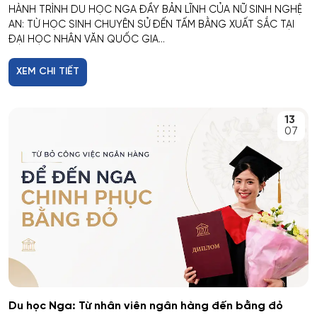
HÀNH TRÌNH DU HỌC NGA ĐẦY BẢN LĨNH CỦA NỮ SINH NGHỆ
AN: TỪ HỌC SINH CHUYÊN SỬ ĐẾN TẤM BẰNG XUẤT SẮC TẠI
ĐẠI HỌC NHÂN VĂN QUỐC GIA...
XEM CHI TIẾT
13
07
Du học Nga: Từ nhân viên ngân hàng đến bằng đỏ