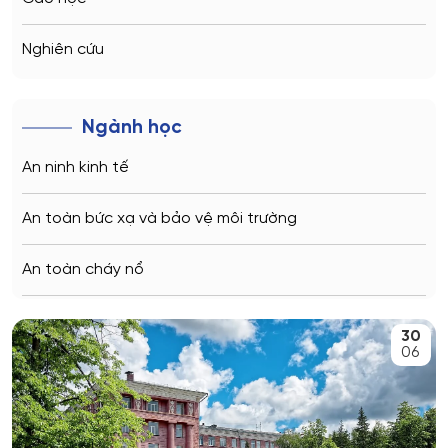
Sochi
Nghiên cứu
Volgograd
Ngành học
Kaliningrad
An ninh kinh tế
Vladimir
An toàn bức xạ và bảo vệ môi trường
Saratov
An toàn cháy nổ
Stavropol
An toàn kỹ thuật và môi trường
30
Kemerovo
06
An toàn môi trường kỹ thuật
Veliky Novgorod
An toàn thông tin
Penza