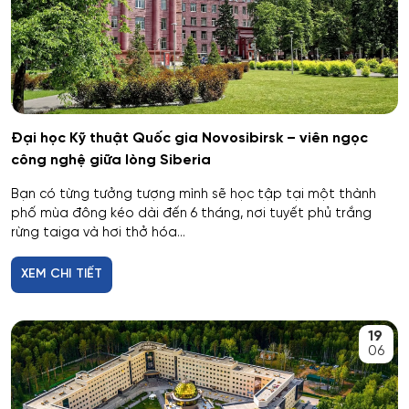
Biên - Phiên dịch
Barnaul
Biểu diễn nghệ thuật múa
Kursk
Báo chí
Kaluga
Đại học Kỹ thuật Quốc gia Novosibirsk – viên ngọc
công nghệ giữa lòng Siberia
Bản đồ và Địa tin học
Ryazan
Bạn có từng tưởng tượng mình sẽ học tập tại một thành
Bảo mật công nghệ thông tin trong thực thi pháp luật
phố mùa đông kéo dài đến 6 tháng, nơi tuyết phủ trắng
Voronezh
rừng taiga và hơi thở hóa...
Bảo mật máy tính
Tambov
XEM CHI TIẾT
Bảo mật thông tin
Krasnodar
19
Bảo mật thông tin của hệ thống tự động
06
Belgorod
Bảo mật thông tin của hệ thống viễn thông