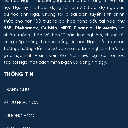
Du học Nga
– hocbongnga.com là nền tảng tư vấn du
học Nga uy tín, hoạt động từ năm 2013 bởi đội ngũ cựu
Công nghệ sản xuất và chế biến nông sản
du học sinh Nga. Chúng tôi là đại diện tuyển sinh chính
thức cho hơn 100 trường đại học hàng đầu tại Nga như
Công nghệ thăm dò địa chất
HSE
,
Plekhanov
,
Gubkin
,
MIPT
,
Financial University
và
nhiều trường khác. Với hơn 10 năm kinh nghiệm, chúng tôi
cung cấp thông tin
học bổng du học Nga
, hỗ trợ chọn
Công nghệ thực phẩm có nguồn gốc thực vật
trường, hướng dẫn hồ sơ và chia sẻ kinh nghiệm thực tế
giúp học sinh – sinh viên Việt Nam tiếp cận cơ hội học
Công nghệ thực phẩm có nguồn gốc động vật
tập tại Nga một cách minh bạch và đáng tin cậy.
Công nghệ thực phẩm và tổ chức dịch vụ ăn uống
THÔNG TIN
Công nghệ tài chính số và pháp luật
TRANG CHỦ
Công nghệ và thiết kế sản phẩm dệt may
VỀ DU HỌC NGA
Công nghệ xử lý vật liệu nghệ thuật
TRƯỜNG HỌC