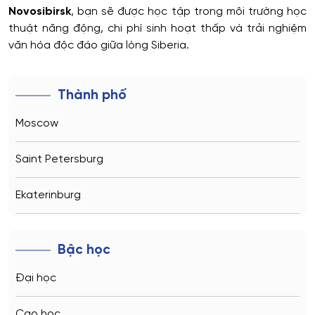
Novosibirsk
, bạn sẽ được học tập trong môi trường học
thuật năng động, chi phí sinh hoạt thấp và trải nghiệm
văn hóa độc đáo giữa lòng Siberia.
Thành phố
Moscow
Saint Petersburg
Ekaterinburg
Novosibirsk
Bậc học
Kazan
Đại học
Vladivostok
Cao học