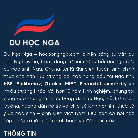
Orenburg
Công nghệ sinh học
Perm
Công nghệ sinh thái và Phát triển bền vững
Ufa
Công nghệ sản phẩm công nghiệp nhẹ
Du học Nga
– hocbongnga.com là nền tảng tư vấn du
Công nghệ sản xuất và chế biến nông sản
học Nga uy tín, hoạt động từ năm 2013 bởi đội ngũ cựu
du học sinh Nga. Chúng tôi là đại diện tuyển sinh chính
Công nghệ thăm dò địa chất
thức cho hơn 100 trường đại học hàng đầu tại Nga như
HSE
,
Plekhanov
,
Gubkin
,
MIPT
,
Financial University
và
nhiều trường khác. Với hơn 10 năm kinh nghiệm, chúng tôi
Công nghệ thực phẩm có nguồn gốc thực vật
cung cấp thông tin
học bổng du học Nga
, hỗ trợ chọn
trường, hướng dẫn hồ sơ và chia sẻ kinh nghiệm thực tế
Công nghệ thực phẩm có nguồn gốc động vật
giúp học sinh – sinh viên Việt Nam tiếp cận cơ hội học
tập tại Nga một cách minh bạch và đáng tin cậy.
Công nghệ thực phẩm và tổ chức dịch vụ ăn uống
THÔNG TIN