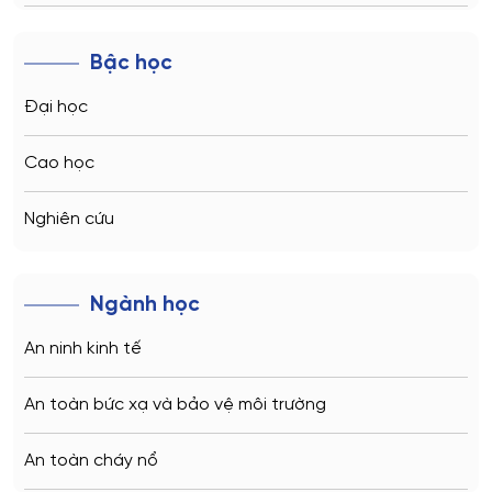
Novosibirsk
Bậc học
Kazan
Đại học
Vladivostok
Cao học
Sochi
Nghiên cứu
Volgograd
Ngành học
Kaliningrad
An ninh kinh tế
Vladimir
An toàn bức xạ và bảo vệ môi trường
Saratov
An toàn cháy nổ
Stavropol