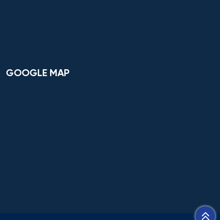
Cơ nhiệt máy bay và vũ trụ
Cơ sở hạ tầng nhà ở và xã hội
Cơ điện tử và Robotics
GOOGLE MAP
Cấp nước và xử lý nước thải đô thị - công nghiệp
Di truyền học
Diễn xuất
Du lịch
Du lịch nghỉ dưỡng và hoạt động giải trí
Dân tộc học