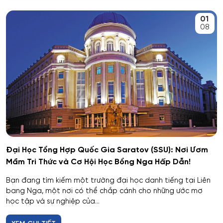
An toàn kỹ thuật và môi trường
01
Kemerovo
08
An toàn môi trường kỹ thuật
Veliky Novgorod
An toàn thông tin
Penza
Biên - Phiên dịch
Barnaul
Biểu diễn nghệ thuật múa
Kursk
Báo chí
Kaluga
Đại Học Tổng Hợp Quốc Gia Saratov (SSU): Nơi Ươm
Mầm Tri Thức và Cơ Hội Học Bổng Nga Hấp Dẫn!
Bản đồ và Địa tin học
Ryazan
Bạn đang tìm kiếm một trường đại học danh tiếng tại Liên
Bảo mật công nghệ thông tin trong thực thi pháp luật
bang Nga, một nơi có thể chắp cánh cho những ước mơ
Voronezh
học tập và sự nghiệp của...
Bảo mật máy tính