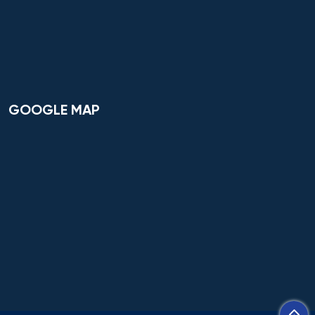
Dược
Dược công nghiệp
Dịch vụ
GOOGLE MAP
Giám sát thông minh
Giám định tư pháp
Giáo dục chuyên nghiệp
Giáo dục sư phạm
Giáo dục thể chất
Giáo dục và sư phạm