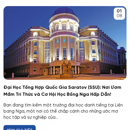
An toàn kỹ thuật và môi trường
01
Kemerovo
08
An toàn môi trường kỹ thuật
Veliky Novgorod
An toàn thông tin
Penza
Biên - Phiên dịch
Barnaul
Biểu diễn nghệ thuật múa
Kursk
Báo chí
Kaluga
Đại Học Tổng Hợp Quốc Gia Saratov (SSU): Nơi Ươm
Mầm Tri Thức và Cơ Hội Học Bổng Nga Hấp Dẫn!
Bản đồ và Địa tin học
Ryazan
Bạn đang tìm kiếm một trường đại học danh tiếng tại Liên
Bảo mật công nghệ thông tin trong thực thi pháp luật
bang Nga, một nơi có thể chắp cánh cho những ước mơ
Voronezh
học tập và sự nghiệp của...
Bảo mật máy tính