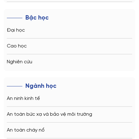
Novosibirsk
Bậc học
Kazan
Đại học
Vladivostok
Cao học
Sochi
Nghiên cứu
Volgograd
Ngành học
Kaliningrad
An ninh kinh tế
Vladimir
An toàn bức xạ và bảo vệ môi trường
Saratov
An toàn cháy nổ
Stavropol