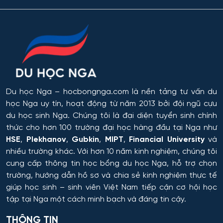
Công nghệ tài chính số và pháp luật
Công nghệ và thiết kế sản phẩm dệt may
Công nghệ xử lý vật liệu nghệ thuật
Công nghệ điện tử vi mô
Du học Nga
– hocbongnga.com là nền tảng tư vấn du
Công tác xã hội
học Nga uy tín, hoạt động từ năm 2013 bởi đội ngũ cựu
du học sinh Nga. Chúng tôi là đại diện tuyển sinh chính
thức cho hơn 100 trường đại học hàng đầu tại Nga như
Công tác xã hội (hướng thanh niên)
HSE
,
Plekhanov
,
Gubkin
,
MIPT
,
Financial University
và
nhiều trường khác. Với hơn 10 năm kinh nghiệm, chúng tôi
Cơ học và mô hình toán học
cung cấp thông tin
học bổng du học Nga
, hỗ trợ chọn
trường, hướng dẫn hồ sơ và chia sẻ kinh nghiệm thực tế
Cơ học ứng dụng
giúp học sinh – sinh viên Việt Nam tiếp cận cơ hội học
tập tại Nga một cách minh bạch và đáng tin cậy.
Cơ khí
THÔNG TIN