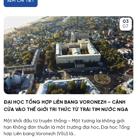
Tambov
XEM CHI TIẾT
Bảo mật thông tin
Krasnodar
03
Bảo mật thông tin của hệ thống tự động
07
Belgorod
Bảo mật thông tin của hệ thống viễn thông
Yaroslavl
Bảo trì kỹ thuật và khai thác thiết bị vô tuyến điện tử
Ivanovo
Bảo tồn và gìn giữ di sản văn hóa và thiên nhiên
Ulyanovsk
Chuẩn hóa và đo lường
Irkutsk
ĐẠI HỌC TỔNG HỢP LIÊN BANG VORONEZH – CÁNH
Chính sách công và khoa học xã hội
CỬA VÀO THẾ GIỚI TRI THỨC TỪ TRÁI TIM NƯỚC NGA
Nizhny Novgorod
Chỉ huy dàn nhạc
Một khởi đầu từ truyền thống – Một tương lai không giới
Tyumen
hạn Không đơn thuần là một trường đại học, Đại học Tổng
hợp Liên bang Voronezh (VSU) là...
Các quy trình tiết kiệm năng lượng và tài nguyên