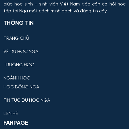
giúp học sinh – sinh viên Việt Nam tiếp cận cơ hội học
Giáo dục đặc biệt
tập tại Nga một cách minh bạch và đáng tin cậy.
THÔNG TIN
Hiệu suất tổ hợp máy bay
TRANG CHỦ
Hoạt động thông tin - thư viện
VỀ DU HỌC NGA
Hoạt động thực thi pháp luật
TRƯỜNG HỌC
Hoạt động văn hóa - xã hội
NGÀNH HỌC
Hàng không dẫn đường và kiểm soát không lưu
HỌC BỔNG NGA
Hành chính công
TIN TỨC DU HỌC NGA
Hóa dược
LIÊN HỆ
FANPAGE
Hóa dầu và công nghệ sinh học