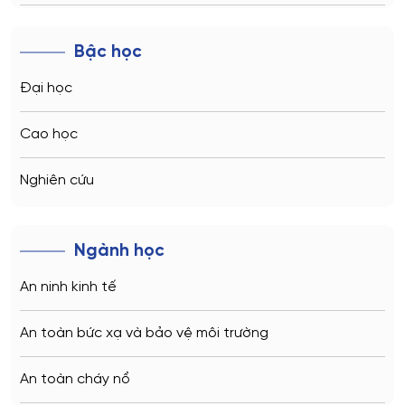
Novosibirsk
Bậc học
Kazan
Đại học
Vladivostok
Cao học
Sochi
Nghiên cứu
Volgograd
Ngành học
Kaliningrad
An ninh kinh tế
Vladimir
An toàn bức xạ và bảo vệ môi trường
Saratov
An toàn cháy nổ
Stavropol