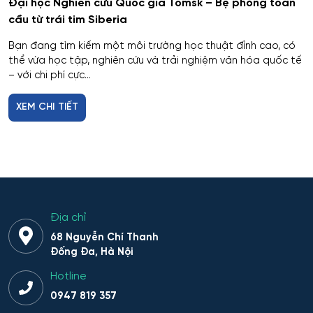
Đại học Nghiên cứu Quốc gia Tomsk – Bệ phóng toàn
Cơ nhiệt máy bay và vũ trụ
cầu từ trái tim Siberia
Bạn đang tìm kiếm một môi trường học thuật đỉnh cao, có
Cơ sở hạ tầng nhà ở và xã hội
thể vừa học tập, nghiên cứu và trải nghiệm văn hóa quốc tế
– với chi phí cực...
Cơ điện tử và Robotics
XEM CHI TIẾT
Cấp nước và xử lý nước thải đô thị - công nghiệp
Di truyền học
Diễn xuất
Địa chỉ
Du lịch
68 Nguyễn Chí Thanh
Đống Đa, Hà Nội
Du lịch nghỉ dưỡng và hoạt động giải trí
Hotline
Dân tộc học
0947 819 357