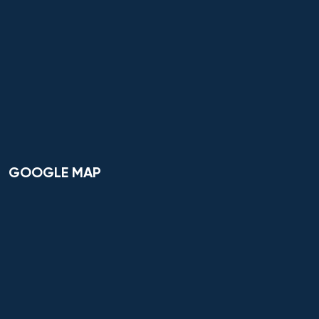
Hóa học
Hóa học cơ bản và ứng dụng
Hóa học, Vật lý và Cơ học Vật liệu
Hóa nông và khoa học đất nông nghiệp
GOOGLE MAP
Hóa sinh y học
Hải quan
Hệ thống an ninh thông tin – phân tích
Hệ thống chấp hành hàng không - vũ trụ