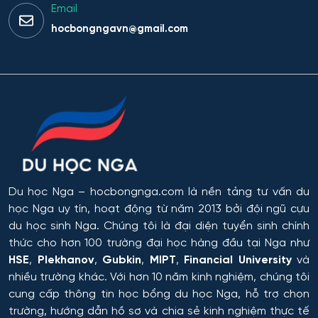
Email
Dược
hocbongngavn@gmail.com
Dược công nghiệp
Dịch vụ
Giám sát thông minh
Giám định tư pháp
Du học Nga
– hocbongnga.com là nền tảng tư vấn du
Giáo dục chuyên nghiệp
học Nga uy tín, hoạt động từ năm 2013 bởi đội ngũ cựu
du học sinh Nga. Chúng tôi là đại diện tuyển sinh chính
Giáo dục sư phạm
thức cho hơn 100 trường đại học hàng đầu tại Nga như
HSE
,
Plekhanov
,
Gubkin
,
MIPT
,
Financial University
và
Giáo dục thể chất
nhiều trường khác. Với hơn 10 năm kinh nghiệm, chúng tôi
cung cấp thông tin
học bổng du học Nga
, hỗ trợ chọn
Giáo dục và sư phạm
trường, hướng dẫn hồ sơ và chia sẻ kinh nghiệm thực tế