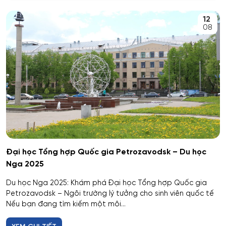
An toàn kỹ thuật và môi trường
12
Kemerovo
08
An toàn môi trường kỹ thuật
Veliky Novgorod
An toàn thông tin
Penza
Biên - Phiên dịch
Barnaul
Biểu diễn nghệ thuật múa
Kursk
Báo chí
Kaluga
Đại học Tổng hợp Quốc gia Petrozavodsk – Du học
Nga 2025
Bản đồ và Địa tin học
Ryazan
Du học Nga 2025: Khám phá Đại học Tổng hợp Quốc gia
Bảo mật công nghệ thông tin trong thực thi pháp luật
Petrozavodsk – Ngôi trường lý tưởng cho sinh viên quốc tế
Voronezh
Nếu bạn đang tìm kiếm một môi...
Bảo mật máy tính