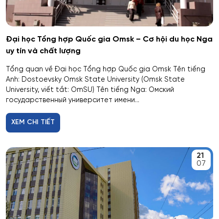
Hóa học
Đại học Tổng hợp Quốc gia Omsk – Cơ hội du học Nga
Hóa học cơ bản và ứng dụng
uy tín và chất lượng
Tổng quan về Đại học Tổng hợp Quốc gia Omsk Tên tiếng
Hóa học, Vật lý và Cơ học Vật liệu
Anh: Dostoevsky Omsk State University (Omsk State
University, viết tắt: OmSU) Tên tiếng Nga: Омский
Hóa nông và khoa học đất nông nghiệp
государственный университет имени...
XEM CHI TIẾT
Hóa sinh y học
Hải quan
21
07
Hệ thống an ninh thông tin – phân tích
Hệ thống chấp hành hàng không - vũ trụ