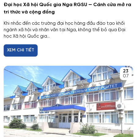
Đại học Xã hội Quốc gia Nga RGSU — Cánh cửa mở ra
Dược
tri thức và cộng đồng
Dược công nghiệp
Khi nhắc đến các trường đại học hàng đầu đào tạo khối
ngành xã hội và nhân văn tại Nga, không thể bỏ qua Đại
học Xã hội Quốc gia...
Dịch vụ
XEM CHI TIẾT
Giám sát thông minh
Giám định tư pháp
23
07
Giáo dục chuyên nghiệp
Giáo dục sư phạm
Giáo dục thể chất
Giáo dục và sư phạm