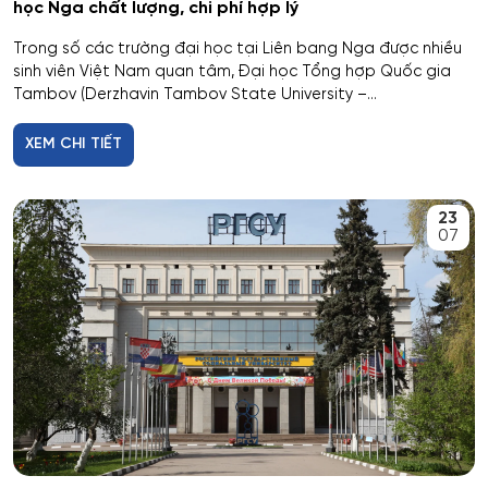
học Nga chất lượng, chi phí hợp lý
Cơ nhiệt máy bay và vũ trụ
Trong số các trường đại học tại Liên bang Nga được nhiều
sinh viên Việt Nam quan tâm, Đại học Tổng hợp Quốc gia
Cơ sở hạ tầng nhà ở và xã hội
Tambov (Derzhavin Tambov State University –...
Cơ điện tử và Robotics
XEM CHI TIẾT
Cấp nước và xử lý nước thải đô thị - công nghiệp
23
07
Di truyền học
Diễn xuất
Du lịch
Du lịch nghỉ dưỡng và hoạt động giải trí
Dân tộc học