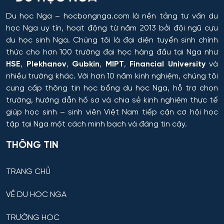
Hệ thống tự động và điều khiển thông minh
Du học Nga
– hocbongnga.com là nền tảng tư vấn du
học Nga uy tín, hoạt động từ năm 2013 bởi đội ngũ cựu
Hệ thống và công nghệ sinh học kỹ thuật
du học sinh Nga. Chúng tôi là đại diện tuyển sinh chính
thức cho hơn 100 trường đại học hàng đầu tại Nga như
Hệ thống và tổ hợp vô tuyến điện tử
HSE
,
Plekhanov
,
Gubkin
,
MIPT
,
Financial University
và
nhiều trường khác. Với hơn 10 năm kinh nghiệm, chúng tôi
Hệ thống điều khiển chuyển động và dẫn đường
cung cấp thông tin
học bổng du học Nga
, hỗ trợ chọn
trường, hướng dẫn hồ sơ và chia sẻ kinh nghiệm thực tế
Hệ thống điều khiển máy bay
giúp học sinh – sinh viên Việt Nam tiếp cận cơ hội học
tập tại Nga một cách minh bạch và đáng tin cậy.
Hệ thống điều khiển robot và UAV
THÔNG TIN
Hệ thống điều khiển và vận hành đường sắt
TRANG CHỦ
Hồ chứa và Kỹ thuật sản xuất
VỀ DU HỌC NGA
Hỗ trợ dẫn đường – hệ thống quỹ đạo cho thiết bị vũ
TRƯỜNG HỌC
trụ