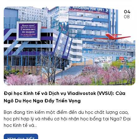
An toàn kỹ thuật và môi trường
04
Kemerovo
08
An toàn môi trường kỹ thuật
Veliky Novgorod
An toàn thông tin
Penza
Biên - Phiên dịch
Barnaul
Biểu diễn nghệ thuật múa
Kursk
Báo chí
Kaluga
Đại học Kinh tế và Dịch vụ Vladivostok (VVSU): Cửa
Ngõ Du Học Nga Đầy Triển Vọng
Bản đồ và Địa tin học
Ryazan
Bạn đang tìm kiếm một điểm đến du học chất lượng cao,
Bảo mật công nghệ thông tin trong thực thi pháp luật
học phí hợp lý và nhiều cơ hội nhận học bổng tại Nga? Đại
Voronezh
học Kinh tế và...
Bảo mật máy tính