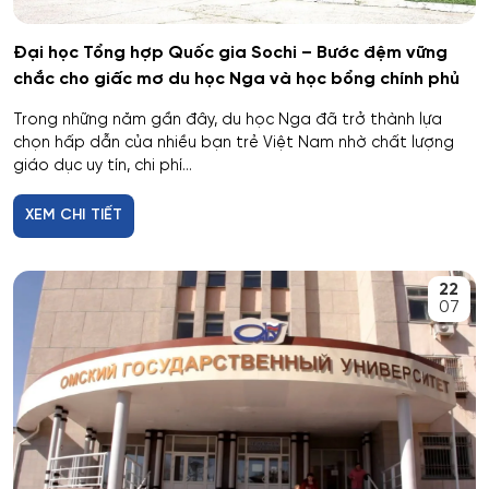
Giáo dục đặc biệt
Đại học Tổng hợp Quốc gia Sochi – Bước đệm vững
chắc cho giấc mơ du học Nga và học bổng chính phủ
Hiệu suất tổ hợp máy bay
Trong những năm gần đây, du học Nga đã trở thành lựa
chọn hấp dẫn của nhiều bạn trẻ Việt Nam nhờ chất lượng
Hoạt động thông tin - thư viện
giáo dục uy tín, chi phí...
Hoạt động thực thi pháp luật
XEM CHI TIẾT
Hoạt động văn hóa - xã hội
22
07
Hàng không dẫn đường và kiểm soát không lưu
Hành chính công
Hóa dược
Hóa dầu và công nghệ sinh học