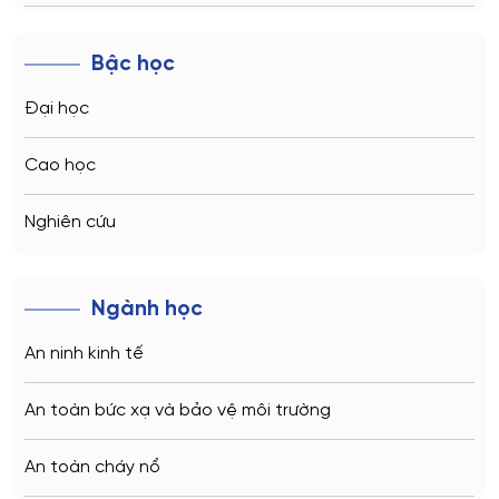
Novosibirsk
Bậc học
Kazan
Đại học
Vladivostok
Cao học
Sochi
Nghiên cứu
Volgograd
Ngành học
Kaliningrad
An ninh kinh tế
Vladimir
An toàn bức xạ và bảo vệ môi trường
Saratov
An toàn cháy nổ
Stavropol