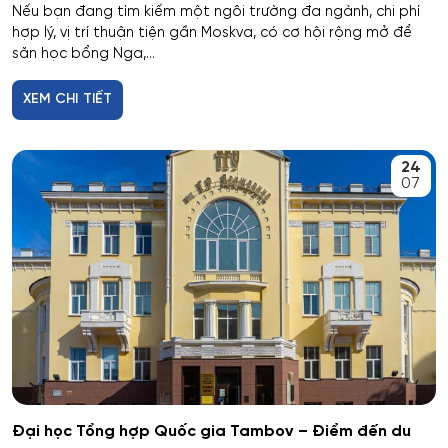
Công nghệ tài chính số và pháp luật
Nếu bạn đang tìm kiếm một ngôi trường đa ngành, chi phí
hợp lý, vị trí thuận tiện gần Moskva, có cơ hội rộng mở để
săn học bổng Nga,...
Công nghệ và thiết kế sản phẩm dệt may
XEM CHI TIẾT
Công nghệ xử lý vật liệu nghệ thuật
Công nghệ điện tử vi mô
24
07
Công tác xã hội
Công tác xã hội (hướng thanh niên)
Cơ học và mô hình toán học
Cơ học ứng dụng
Cơ khí
Đại học Tổng hợp Quốc gia Tambov – Điểm đến du