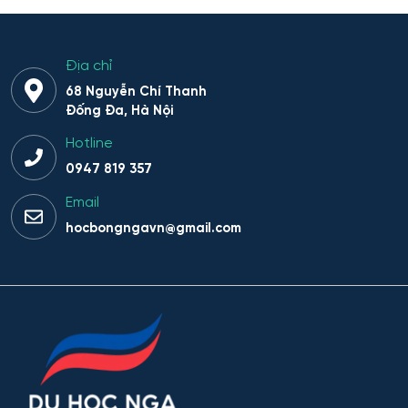
Hệ thống sinh tồn đặc thù
Hệ thống thông minh trong lĩnh vực nhân văn
Địa chỉ
68 Nguyễn Chí Thanh
Hệ thống thông tin
Đống Đa, Hà Nội
Hotline
Hệ thống thông tin và Công nghệ
0947 819 357
Hệ thống thông tin và công nghệ thông tin truyền
Email
thông
hocbongngavn@gmail.com
Hệ thống thông tin và lập trình
Hệ thống trí tuệ nhân tạo trong lĩnh vực nhân văn – xã
hội
Hệ thống tên lửa và Khoa học Vũ trụ