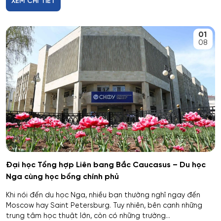
Tambov
XEM CHI TIẾT
Bảo mật thông tin
Krasnodar
01
Bảo mật thông tin của hệ thống tự động
08
Belgorod
Bảo mật thông tin của hệ thống viễn thông
Yaroslavl
Bảo trì kỹ thuật và khai thác thiết bị vô tuyến điện tử
Ivanovo
Bảo tồn và gìn giữ di sản văn hóa và thiên nhiên
Ulyanovsk
Chuẩn hóa và đo lường
Irkutsk
Đại học Tổng hợp Liên bang Bắc Caucasus – Du học
Chính sách công và khoa học xã hội
Nga cùng học bổng chính phủ
Nizhny Novgorod
Chỉ huy dàn nhạc
Khi nói đến du học Nga, nhiều bạn thường nghĩ ngay đến
Tyumen
Moscow hay Saint Petersburg. Tuy nhiên, bên cạnh những
trung tâm học thuật lớn, còn có những trường...
Các quy trình tiết kiệm năng lượng và tài nguyên