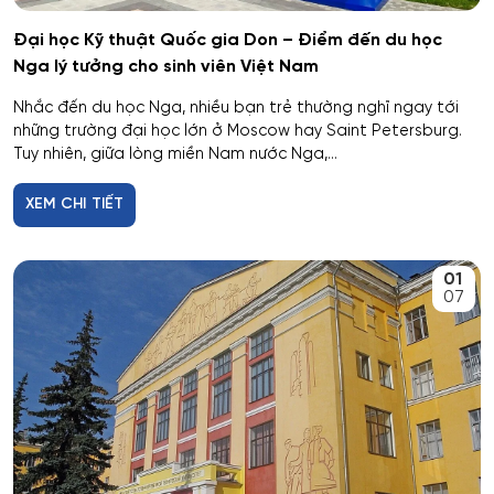
Công nghệ thực phẩm và tổ chức dịch vụ ăn uống
Đại học Kỹ thuật Quốc gia Don – Điểm đến du học
Nga lý tưởng cho sinh viên Việt Nam
Công nghệ tài chính số và pháp luật
Nhắc đến du học Nga, nhiều bạn trẻ thường nghĩ ngay tới
những trường đại học lớn ở Moscow hay Saint Petersburg.
Công nghệ và thiết kế sản phẩm dệt may
Tuy nhiên, giữa lòng miền Nam nước Nga,...
Công nghệ xử lý vật liệu nghệ thuật
XEM CHI TIẾT
Công nghệ điện tử vi mô
01
07
Công tác xã hội
Công tác xã hội (hướng thanh niên)
Cơ học và mô hình toán học
Cơ học ứng dụng