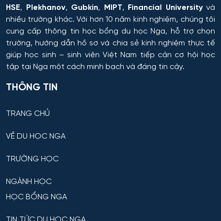
Hóa dược
HSE
,
Plekhanov
,
Gubkin
,
MIPT
,
Financial University
và
nhiều trường khác. Với hơn 10 năm kinh nghiệm, chúng tôi
Hóa dầu và công nghệ sinh học
cung cấp thông tin
học bổng du học Nga
, hỗ trợ chọn
trường, hướng dẫn hồ sơ và chia sẻ kinh nghiệm thực tế
giúp học sinh – sinh viên Việt Nam tiếp cận cơ hội học
Hóa học
tập tại Nga một cách minh bạch và đáng tin cậy.
Hóa học cơ bản và ứng dụng
THÔNG TIN
Hóa học, Vật lý và Cơ học Vật liệu
TRANG CHỦ
Hóa nông và khoa học đất nông nghiệp
VỀ DU HỌC NGA
Hóa sinh y học
TRƯỜNG HỌC
Hải quan
NGÀNH HỌC
HỌC BỔNG NGA
Hệ thống an ninh thông tin – phân tích
TIN TỨC DU HỌC NGA