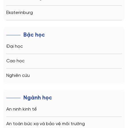
Ekaterinburg
Novosibirsk
Bậc học
Kazan
Đại học
Vladivostok
Cao học
Sochi
Nghiên cứu
Volgograd
Ngành học
Kaliningrad
An ninh kinh tế
Vladimir
An toàn bức xạ và bảo vệ môi trường