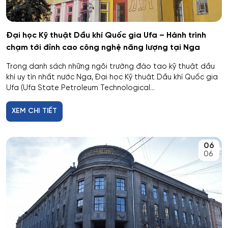
Cơ khí
Đại học Kỹ thuật Dầu khí Quốc gia Ufa – Hành trình
Cơ nhiệt máy bay và vũ trụ
chạm tới đỉnh cao công nghệ năng lượng tại Nga
Trong danh sách những ngôi trường đào tạo kỹ thuật dầu
Cơ sở hạ tầng nhà ở và xã hội
khí uy tín nhất nước Nga, Đại học Kỹ thuật Dầu khí Quốc gia
Ufa (Ufa State Petroleum Technological...
Cơ điện tử và Robotics
XEM CHI TIẾT
Cấp nước và xử lý nước thải đô thị - công nghiệp
Di truyền học
06
06
Diễn xuất
Du lịch
Du lịch nghỉ dưỡng và hoạt động giải trí