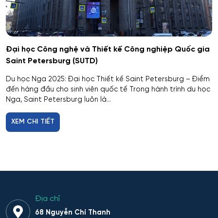
Dân tộc học
Dược
Đại học Công nghệ và Thiết kế Công nghiệp Quốc gia
Saint Petersburg (SUTD)
Dược công nghiệp
Du học Nga 2025: Đại học Thiết kế Saint Petersburg – Điểm
đến hàng đầu cho sinh viên quốc tế Trong hành trình du học
Dịch vụ
Nga, Saint Petersburg luôn là...
Giám sát thông minh
XEM CHI TIẾT
Giám định tư pháp
Giáo dục chuyên nghiệp
Giáo dục sư phạm
Địa chỉ
68 Nguyễn Chí Thanh