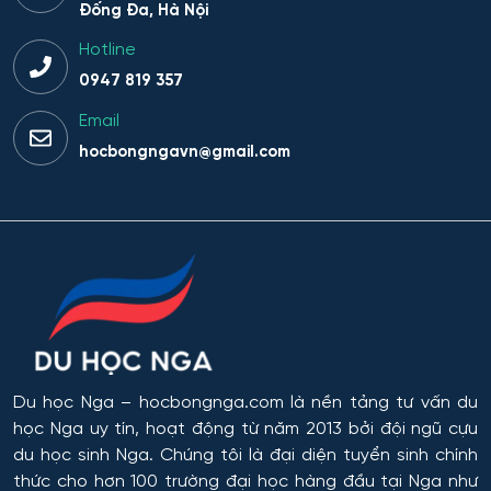
Giáo dục thể chất
Đống Đa, Hà Nội
Hotline
Giáo dục và sư phạm
0947 819 357
Giáo dục đặc biệt
Email
hocbongngavn@gmail.com
Hiệu suất tổ hợp máy bay
Hoạt động thông tin - thư viện
Hoạt động thực thi pháp luật
Hoạt động văn hóa - xã hội
Hàng không dẫn đường và kiểm soát không lưu
Du học Nga
– hocbongnga.com là nền tảng tư vấn du
học Nga uy tín, hoạt động từ năm 2013 bởi đội ngũ cựu
Hành chính công
du học sinh Nga. Chúng tôi là đại diện tuyển sinh chính
thức cho hơn 100 trường đại học hàng đầu tại Nga như