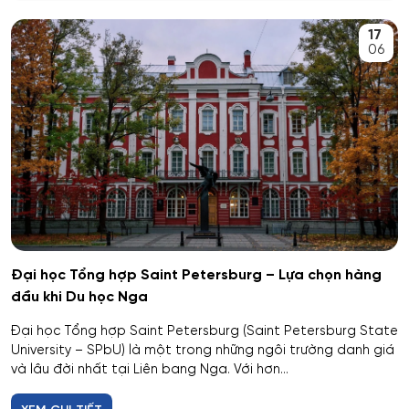
An toàn kỹ thuật và môi trường
17
Kemerovo
06
An toàn môi trường kỹ thuật
Veliky Novgorod
An toàn thông tin
Penza
Biên - Phiên dịch
Barnaul
Biểu diễn nghệ thuật múa
Kursk
Báo chí
Kaluga
Đại học Tổng hợp Saint Petersburg – Lựa chọn hàng
đầu khi Du học Nga
Bản đồ và Địa tin học
Ryazan
Đại học Tổng hợp Saint Petersburg (Saint Petersburg State
Bảo mật công nghệ thông tin trong thực thi pháp luật
University – SPbU) là một trong những ngôi trường danh giá
Voronezh
và lâu đời nhất tại Liên bang Nga. Với hơn...
Bảo mật máy tính