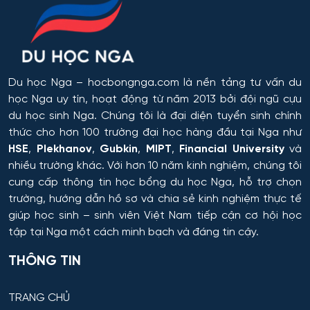
Omsk
trong công nghệ hóa học, hóa dầu và công nghệ sinh
học
Rostov
Công chứng và hoạt động công chứng
Orel
Du học Nga
– hocbongnga.com là nền tảng tư vấn du
Công nghiệp sinh thái và công nghệ sinh học
học Nga uy tín, hoạt động từ năm 2013 bởi đội ngũ cựu
Tomsk
du học sinh Nga. Chúng tôi là đại diện tuyển sinh chính
Công nghệ chế biến và khai thác gỗ
thức cho hơn 100 trường đại học hàng đầu tại Nga như
HSE
,
Plekhanov
,
Gubkin
,
MIPT
,
Financial University
và
Krasnoyarsk
Công nghệ Hóa học
nhiều trường khác. Với hơn 10 năm kinh nghiệm, chúng tôi
cung cấp thông tin
học bổng du học Nga
, hỗ trợ chọn
Yakutsk
trường, hướng dẫn hồ sơ và chia sẻ kinh nghiệm thực tế
Công nghệ in ấn và đóng gói sản xuất
giúp học sinh – sinh viên Việt Nam tiếp cận cơ hội học
Samara
tập tại Nga một cách minh bạch và đáng tin cậy.
Công nghệ laser
Tula
THÔNG TIN
Công nghệ nano và kỹ thuật vi hệ thống
Tver
TRANG CHỦ
Công nghệ quy trình vận tải