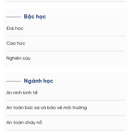
Novosibirsk
Bậc học
Kazan
Đại học
Vladivostok
Cao học
Sochi
Nghiên cứu
Volgograd
Ngành học
Kaliningrad
An ninh kinh tế
Vladimir
An toàn bức xạ và bảo vệ môi trường
Saratov
An toàn cháy nổ
Stavropol