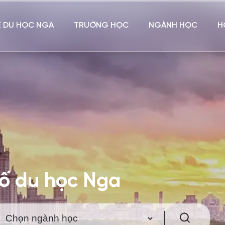
Ề DU HỌC NGA
TRƯỜNG HỌC
NGÀNH HỌC
H
hố du học Nga