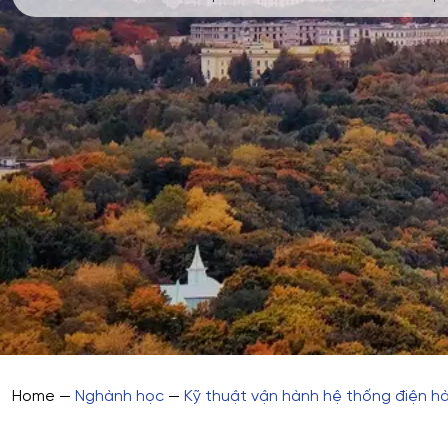
Home
—
Nghành học
—
Kỹ thuật vận hành hệ thống điện h