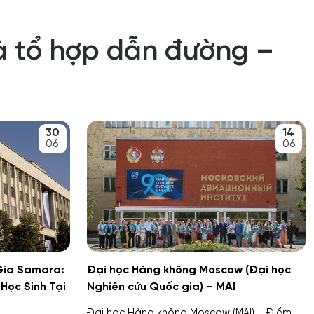
à tổ hợp dẫn đường –
30
14
06
06
Gia Samara:
Đại học Hàng không Moscow (Đại học
Học Sinh Tại
Nghiên cứu Quốc gia) – MAI
Đại học Hàng không Moscow (MAI) – Điểm