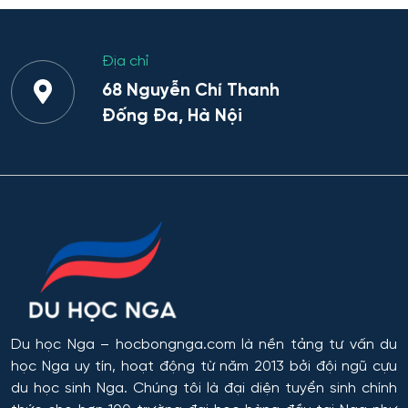
Belgorod
Bản đồ và Địa tin học
Địa chỉ
Yaroslavl
Bảo mật công nghệ thông tin trong
68 Nguyễn Chí Thanh
thực thi pháp luật
Ivanovo
Đống Đa, Hà Nội
Bảo mật máy tính
Ulyanovsk
Bảo mật thông tin
Irkutsk
Bảo mật thông tin của hệ thống tự
Nizhny Novgorod
động
Tyumen
Bảo mật thông tin của hệ thống viễn
thông
Omsk
Du học Nga
– hocbongnga.com là nền tảng tư vấn du
học Nga uy tín, hoạt động từ năm 2013 bởi đội ngũ cựu
Bảo trì kỹ thuật và khai thác thiết bị vô
tuyến điện tử
Rostov
du học sinh Nga. Chúng tôi là đại diện tuyển sinh chính