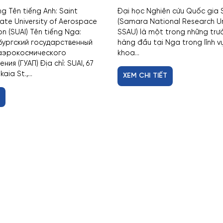
ng Tên tiếng Anh: Saint
Đại học Nghiên cứu Quốc gia
ate University of Aerospace
(Samara National Research Un
n (SUAI) Tên tiếng Nga:
SSAU) là một trong những trư
ургский государственный
hàng đầu tại Nga trong lĩnh vự
аэрокосмического
khoa...
ия (ГУАП) Địa chỉ: SUAI, 67
ia St.,...
XEM CHI TIẾT
T