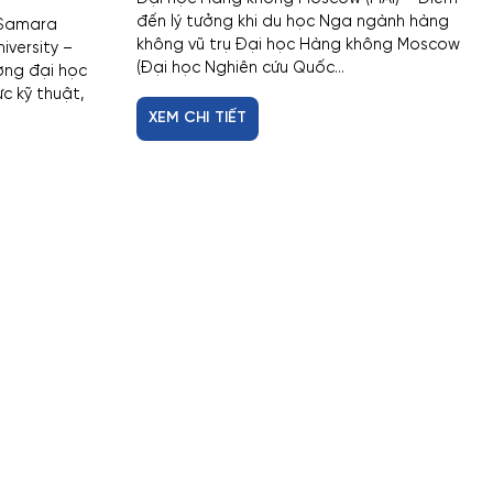
đến lý tưởng khi du học Nga ngành hàng
 Samara
không vũ trụ Đại học Hàng không Moscow
iversity –
(Đại học Nghiên cứu Quốc...
ờng đại học
c kỹ thuật,
XEM CHI TIẾT