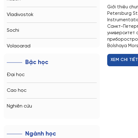
Giới thiệu chu
Petersburg St
Vladivostok
Instrumentatio
Санкт-Петерб
Sochi
университет 
приборостроен
Volgograd
Bolshaya Morska
XEM CHI TIẾ
Kaliningrad
Bậc học
Đại học
Vladimir
Cao học
Saratov
Nghiên cứu
Stavropol
Kemerovo
Ngành học