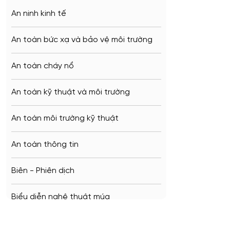
Veliky Novgorod
An ninh kinh tế
Penza
An toàn bức xạ và bảo vệ môi trường
Barnaul
An toàn cháy nổ
Kursk
An toàn kỹ thuật và môi trường
Kaluga
An toàn môi trường kỹ thuật
Ryazan
An toàn thông tin
Voronezh
Biên - Phiên dịch
Tambov
Biểu diễn nghệ thuật múa
Krasnodar
Báo chí