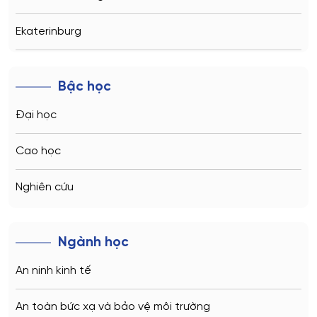
Ekaterinburg
Novosibirsk
Bậc học
Kazan
Đại học
Vladivostok
Cao học
Sochi
Nghiên cứu
Volgograd
Ngành học
Kaliningrad
An ninh kinh tế
Vladimir
An toàn bức xạ và bảo vệ môi trường