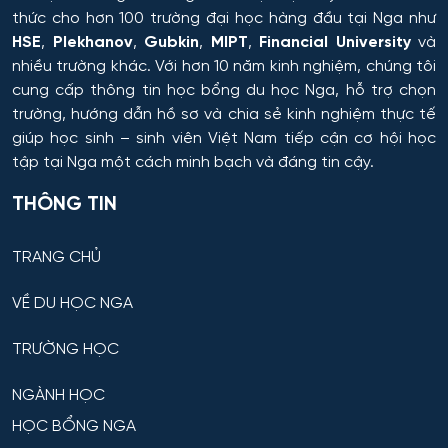
Hóa dược
thức cho hơn 100 trường đại học hàng đầu tại Nga như
HSE
,
Plekhanov
,
Gubkin
,
MIPT
,
Financial University
và
Hóa dầu và công nghệ sinh học
nhiều trường khác. Với hơn 10 năm kinh nghiệm, chúng tôi
cung cấp thông tin
học bổng du học Nga
, hỗ trợ chọn
Hóa học
trường, hướng dẫn hồ sơ và chia sẻ kinh nghiệm thực tế
giúp học sinh – sinh viên Việt Nam tiếp cận cơ hội học
tập tại Nga một cách minh bạch và đáng tin cậy.
Hóa học cơ bản và ứng dụng
THÔNG TIN
Hóa học, Vật lý và Cơ học Vật liệu
TRANG CHỦ
Hóa nông và khoa học đất nông nghiệp
VỀ DU HỌC NGA
Hóa sinh y học
TRƯỜNG HỌC
Hải quan
NGÀNH HỌC
Hệ thống an ninh thông tin – phân tích
HỌC BỔNG NGA