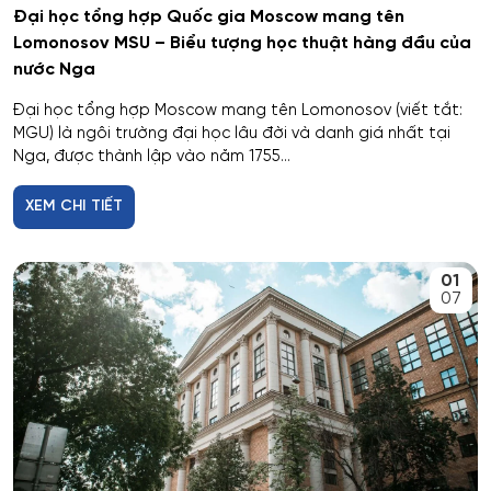
Đại học tổng hợp Quốc gia Moscow mang tên
Công nghệ thực phẩm và tổ chức dịch vụ ăn uống
Lomonosov MSU – Biểu tượng học thuật hàng đầu của
nước Nga
Công nghệ tài chính số và pháp luật
Đại học tổng hợp Moscow mang tên Lomonosov (viết tắt:
Công nghệ và thiết kế sản phẩm dệt may
MGU) là ngôi trường đại học lâu đời và danh giá nhất tại
Nga, được thành lập vào năm 1755...
Công nghệ xử lý vật liệu nghệ thuật
XEM CHI TIẾT
Công nghệ điện tử vi mô
01
07
Công tác xã hội
Công tác xã hội (hướng thanh niên)
Cơ học và mô hình toán học
Cơ học ứng dụng