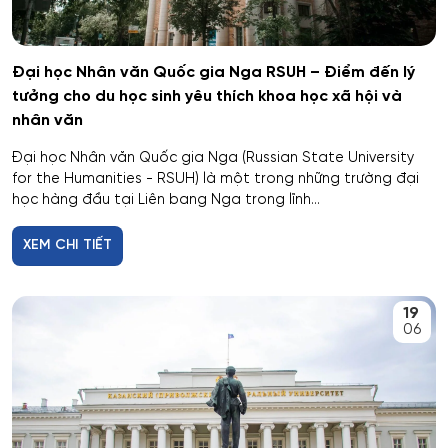
Cơ khí
Đại học Nhân văn Quốc gia Nga RSUH – Điểm đến lý
Cơ nhiệt máy bay và vũ trụ
tưởng cho du học sinh yêu thích khoa học xã hội và
nhân văn
Cơ sở hạ tầng nhà ở và xã hội
Đại học Nhân văn Quốc gia Nga (Russian State University
for the Humanities - RSUH) là một trong những trường đại
Cơ điện tử và Robotics
học hàng đầu tại Liên bang Nga trong lĩnh...
Cấp nước và xử lý nước thải đô thị - công nghiệp
XEM CHI TIẾT
Di truyền học
19
06
Diễn xuất
Du lịch
Du lịch nghỉ dưỡng và hoạt động giải trí