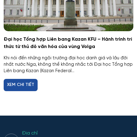
Dân tộc học
Dược
Đại học Tổng hợp Liên bang Kazan KFU – Hành trình tri
Dược công nghiệp
thức từ thủ đô văn hóa của vùng Volga
Khi nói đến những ngôi trường đại học danh giá và lâu đời
Dịch vụ
nhất nước Nga, không thể không nhắc tới Đại học Tổng hợp
Liên bang Kazan (Kazan Federal...
Giám sát thông minh
XEM CHI TIẾT
Giám định tư pháp
Giáo dục chuyên nghiệp
Giáo dục sư phạm
Địa chỉ