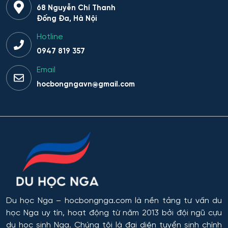
Giáo dục thể chất
68 Nguyễn Chí Thanh
Đống Đa, Hà Nội
Giáo dục và sư phạm
Hotline
0947 819 357
Giáo dục đặc biệt
Email
Hiệu suất tổ hợp máy bay
hocbongngavn@gmail.com
Hoạt động thông tin - thư viện
Hoạt động thực thi pháp luật
Hoạt động văn hóa - xã hội
Hàng không dẫn đường và kiểm soát không lưu
Du học Nga
– hocbongnga.com là nền tảng tư vấn du
Hành chính công
học Nga uy tín, hoạt động từ năm 2013 bởi đội ngũ cựu
du học sinh Nga. Chúng tôi là đại diện tuyển sinh chính