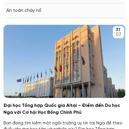
Saratov
An toàn cháy nổ
Stavropol
An toàn kỹ thuật và môi trường
31
Kemerovo
07
An toàn môi trường kỹ thuật
Veliky Novgorod
An toàn thông tin
Penza
Biên - Phiên dịch
Barnaul
Biểu diễn nghệ thuật múa
Kursk
Báo chí
Kaluga
Đại học Tổng hợp Quốc gia Altai – Điểm đến Du học
Nga với Cơ hội Học Bổng Chính Phủ
Bản đồ và Địa tin học
Ryazan
Bạn đang tìm kiếm một ngôi trường uy tín tại Nga để theo
Bảo mật công nghệ thông tin trong thực thi pháp luật