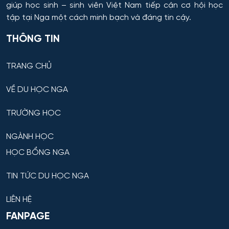
giúp học sinh – sinh viên Việt Nam tiếp cận cơ hội học
Samara
tập tại Nga một cách minh bạch và đáng tin cậy.
Công nghệ laser
Tula
THÔNG TIN
Công nghệ nano và kỹ thuật vi hệ thống
Tver
TRANG CHỦ
Công nghệ quy trình vận tải
Orenburg
VỀ DU HỌC NGA
Công nghệ sinh học
Perm
TRƯỜNG HỌC
Công nghệ sinh thái và Phát triển bền vững
NGÀNH HỌC
Ufa
Công nghệ sản phẩm công nghiệp nhẹ
HỌC BỔNG NGA
Công nghệ sản xuất và chế biến nông sản
TIN TỨC DU HỌC NGA
LIÊN HỆ
Công nghệ thăm dò địa chất
FANPAGE
Công nghệ thực phẩm có nguồn gốc thực vật