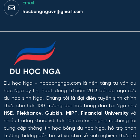
Irkutsk
Email
hocbongngavn@gmail.com
Chính sách công và khoa học xã hội
Nizhny Novgorod
Chỉ huy dàn nhạc
Tyumen
Các quy trình tiết kiệm năng lượng và tài nguyên
Omsk
trong công nghệ hóa học, hóa dầu và công nghệ sinh
học
Rostov
Công chứng và hoạt động công chứng
Orel
Du học Nga
– hocbongnga.com là nền tảng tư vấn du
Công nghiệp sinh thái và công nghệ sinh học
học Nga uy tín, hoạt động từ năm 2013 bởi đội ngũ cựu
Tomsk
du học sinh Nga. Chúng tôi là đại diện tuyển sinh chính
Công nghệ chế biến và khai thác gỗ
thức cho hơn 100 trường đại học hàng đầu tại Nga như
HSE
,
Plekhanov
,
Gubkin
,
MIPT
,
Financial University
và
Krasnoyarsk
Công nghệ Hóa học
nhiều trường khác. Với hơn 10 năm kinh nghiệm, chúng tôi
cung cấp thông tin
học bổng du học Nga
, hỗ trợ chọn
Yakutsk
trường, hướng dẫn hồ sơ và chia sẻ kinh nghiệm thực tế
Công nghệ in ấn và đóng gói sản xuất