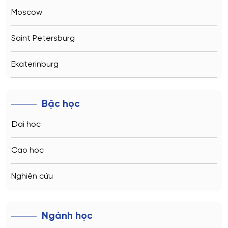
Moscow
Saint Petersburg
Ekaterinburg
Novosibirsk
Bậc học
Kazan
Đại học
Vladivostok
Cao học
Sochi
Nghiên cứu
Volgograd
Ngành học
Kaliningrad