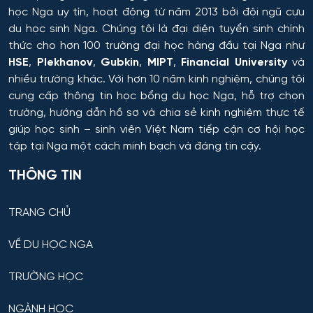
Công nghiệp sinh thái và công nghệ sinh học
học Nga uy tín, hoạt động từ năm 2013 bởi đội ngũ cựu
Tomsk
du học sinh Nga. Chúng tôi là đại diện tuyển sinh chính
Công nghệ chế biến và khai thác gỗ
thức cho hơn 100 trường đại học hàng đầu tại Nga như
HSE
,
Plekhanov
,
Gubkin
,
MIPT
,
Financial University
và
Krasnoyarsk
Công nghệ Hóa học
nhiều trường khác. Với hơn 10 năm kinh nghiệm, chúng tôi
cung cấp thông tin
học bổng du học Nga
, hỗ trợ chọn
Yakutsk
trường, hướng dẫn hồ sơ và chia sẻ kinh nghiệm thực tế
Công nghệ in ấn và đóng gói sản xuất
giúp học sinh – sinh viên Việt Nam tiếp cận cơ hội học
Samara
tập tại Nga một cách minh bạch và đáng tin cậy.
Công nghệ laser
Tula
THÔNG TIN
Công nghệ nano và kỹ thuật vi hệ thống
Tver
TRANG CHỦ
Công nghệ quy trình vận tải
Orenburg
VỀ DU HỌC NGA
Công nghệ sinh học
Perm
TRƯỜNG HỌC
Công nghệ sinh thái và Phát triển bền vững
NGÀNH HỌC
Ufa