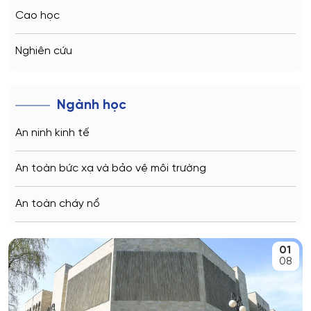
Vladivostok
Cao học
Sochi
Nghiên cứu
Volgograd
Ngành học
Kaliningrad
An ninh kinh tế
Vladimir
An toàn bức xạ và bảo vệ môi trường
Saratov
An toàn cháy nổ
Stavropol
An toàn kỹ thuật và môi trường
01
Kemerovo
08
An toàn môi trường kỹ thuật
Veliky Novgorod
An toàn thông tin