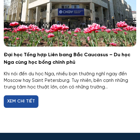
Penza
Biên - Phiên dịch
Barnaul
Biểu diễn nghệ thuật múa
Kursk
Báo chí
Kaluga
Đại học Tổng hợp Liên bang Bắc Caucasus – Du học
Nga cùng học bổng chính phủ
Bản đồ và Địa tin học
Ryazan
Khi nói đến du học Nga, nhiều bạn thường nghĩ ngay đến
Bảo mật công nghệ thông tin trong thực thi pháp luật
Moscow hay Saint Petersburg. Tuy nhiên, bên cạnh những
Voronezh
trung tâm học thuật lớn, còn có những trường...
Bảo mật máy tính
Tambov
XEM CHI TIẾT
Bảo mật thông tin
Krasnodar
Bảo mật thông tin của hệ thống tự động
Belgorod