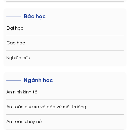
Novosibirsk
Bậc học
Kazan
Đại học
Vladivostok
Cao học
Sochi
Nghiên cứu
Volgograd
Ngành học
Kaliningrad
An ninh kinh tế
Vladimir
An toàn bức xạ và bảo vệ môi trường
Saratov
An toàn cháy nổ
Stavropol