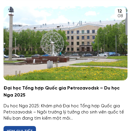
An toàn kỹ thuật và môi trường
12
Kemerovo
08
An toàn môi trường kỹ thuật
Veliky Novgorod
An toàn thông tin
Penza
Biên - Phiên dịch
Barnaul
Biểu diễn nghệ thuật múa
Kursk
Báo chí
Kaluga
Đại học Tổng hợp Quốc gia Petrozavodsk – Du học
Nga 2025
Bản đồ và Địa tin học
Ryazan
Du học Nga 2025: Khám phá Đại học Tổng hợp Quốc gia
Bảo mật công nghệ thông tin trong thực thi pháp luật
Petrozavodsk – Ngôi trường lý tưởng cho sinh viên quốc tế
Voronezh
Nếu bạn đang tìm kiếm một môi...
Bảo mật máy tính