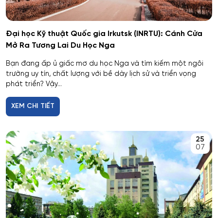
Giáo dục đặc biệt
Đại học Kỹ thuật Quốc gia Irkutsk (INRTU): Cánh Cửa
Hiệu suất tổ hợp máy bay
Mở Ra Tương Lai Du Học Nga
Bạn đang ấp ủ giấc mơ du học Nga và tìm kiếm một ngôi
Hoạt động thông tin - thư viện
trường uy tín, chất lượng với bề dày lịch sử và triển vọng
phát triển? Vậy...
Hoạt động thực thi pháp luật
XEM CHI TIẾT
Hoạt động văn hóa - xã hội
25
Hàng không dẫn đường và kiểm soát không lưu
07
Hành chính công
Hóa dược
Hóa dầu và công nghệ sinh học