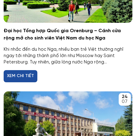
Hóa học
Hóa học cơ bản và ứng dụng
Đại học Tổng hợp Quốc gia Orenburg – Cánh cửa
rộng mở cho sinh viên Việt Nam du học Nga
Hóa học, Vật lý và Cơ học Vật liệu
Khi nhắc đến du học Nga, nhiều bạn trẻ Việt thường nghĩ
ngay tới những thành phố lớn như Moscow hay Saint
Hóa nông và khoa học đất nông nghiệp
Petersburg. Tuy nhiên, giữa lòng nước Nga rộng...
XEM CHI TIẾT
Hóa sinh y học
Hải quan
24
07
Hệ thống an ninh thông tin – phân tích
Hệ thống chấp hành hàng không - vũ trụ