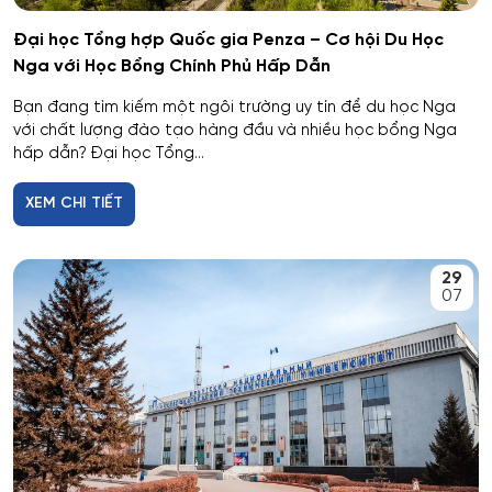
Dược
Đại học Tổng hợp Quốc gia Penza – Cơ hội Du Học
Nga với Học Bổng Chính Phủ Hấp Dẫn
Dược công nghiệp
Bạn đang tìm kiếm một ngôi trường uy tín để du học Nga
với chất lượng đào tạo hàng đầu và nhiều học bổng Nga
Dịch vụ
hấp dẫn? Đại học Tổng...
Giám sát thông minh
XEM CHI TIẾT
Giám định tư pháp
29
07
Giáo dục chuyên nghiệp
Giáo dục sư phạm
Giáo dục thể chất
Giáo dục và sư phạm