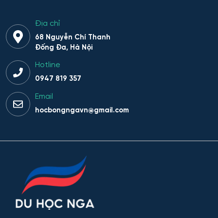
Hệ thống sinh tồn đặc thù
Địa chỉ
Hệ thống thông minh trong lĩnh vực nhân văn
68 Nguyễn Chí Thanh
Đống Đa, Hà Nội
Hệ thống thông tin
Hotline
Hệ thống thông tin và Công nghệ
0947 819 357
Email
Hệ thống thông tin và công nghệ thông tin truyền
hocbongngavn@gmail.com
thông
Hệ thống thông tin và lập trình
Hệ thống trí tuệ nhân tạo trong lĩnh vực nhân văn – xã
hội
Hệ thống tên lửa và Khoa học Vũ trụ