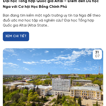
Đại học Tổng hợp Quốc gia Altai – Điểm đến Du học
Cơ nhiệt máy bay và vũ trụ
Nga với Cơ hội Học Bổng Chính Phủ
Bạn đang tìm kiếm một ngôi trường uy tín tại Nga để theo
Cơ sở hạ tầng nhà ở và xã hội
đuổi ước mơ học tập và nghiên cứu? Đại học Tổng hợp
Quốc gia Altai (Altai State...
Cơ điện tử và Robotics
XEM CHI TIẾT
Cấp nước và xử lý nước thải đô thị - công nghiệp
Di truyền học
31
07
Diễn xuất
Du lịch
Du lịch nghỉ dưỡng và hoạt động giải trí
Dân tộc học