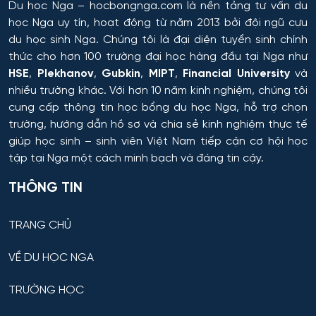
Du học Nga
– hocbongnga.com là nền tảng tư vấn du
Hệ thống tự động và điều khiển thông minh
học Nga uy tín, hoạt động từ năm 2013 bởi đội ngũ cựu
du học sinh Nga. Chúng tôi là đại diện tuyển sinh chính
Hệ thống và công nghệ sinh học kỹ thuật
thức cho hơn 100 trường đại học hàng đầu tại Nga như
HSE
,
Plekhanov
,
Gubkin
,
MIPT
,
Financial University
và
Hệ thống và tổ hợp vô tuyến điện tử
nhiều trường khác. Với hơn 10 năm kinh nghiệm, chúng tôi
cung cấp thông tin
học bổng du học Nga
, hỗ trợ chọn
Hệ thống điều khiển chuyển động và dẫn đường
trường, hướng dẫn hồ sơ và chia sẻ kinh nghiệm thực tế
giúp học sinh – sinh viên Việt Nam tiếp cận cơ hội học
Hệ thống điều khiển máy bay
tập tại Nga một cách minh bạch và đáng tin cậy.
Hệ thống điều khiển robot và UAV
THÔNG TIN
Hệ thống điều khiển và vận hành đường sắt
TRANG CHỦ
VỀ DU HỌC NGA
Hồ chứa và Kỹ thuật sản xuất
TRƯỜNG HỌC
Hỗ trợ dẫn đường – hệ thống quỹ đạo cho thiết bị vũ
trụ