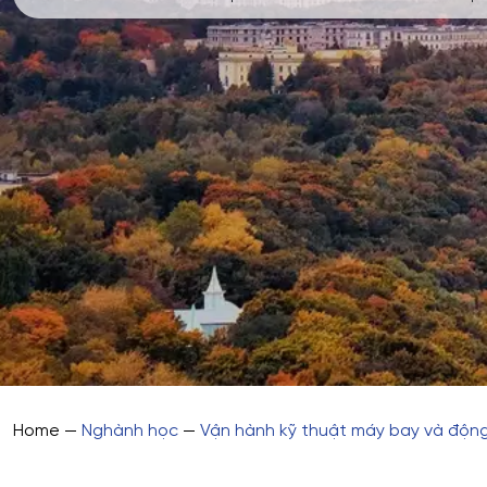
Home
—
Nghành học
—
Vận hành kỹ thuật máy bay và độn