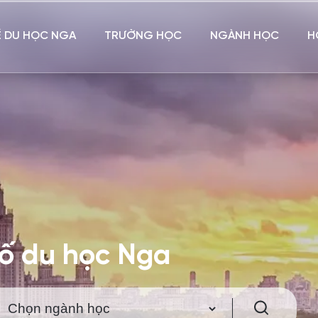
Ề DU HỌC NGA
TRƯỜNG HỌC
NGÀNH HỌC
H
hố du học Nga