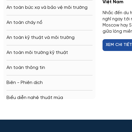
Penza
Việt Nam
An toàn bức xạ và bảo vệ môi trường
Nhắc đến du h
Barnaul
nghĩ ngay tới
An toàn cháy nổ
Moscow hay Sa
giữa lòng miề
Kursk
An toàn kỹ thuật và môi trường
XEM CHI TIẾ
Kaluga
An toàn môi trường kỹ thuật
Ryazan
An toàn thông tin
Voronezh
Biên - Phiên dịch
Tambov
Biểu diễn nghệ thuật múa
Krasnodar
Báo chí
Belgorod
Bản đồ và Địa tin học