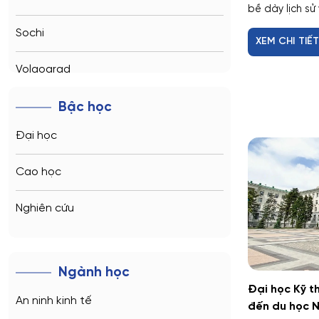
bề dày lịch sử 
Sochi
XEM CHI TIẾ
Volgograd
Kaliningrad
Bậc học
Đại học
Vladimir
Cao học
Saratov
Nghiên cứu
Stavropol
Kemerovo
Ngành học
Veliky Novgorod
Đại học Kỹ t
An ninh kinh tế
đến du học N