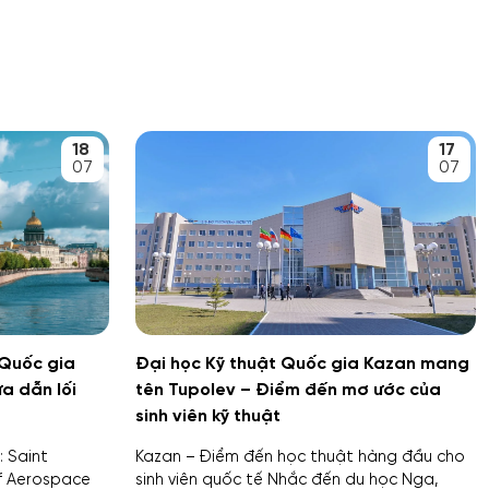
18
17
07
07
 Quốc gia
Đại học Kỹ thuật Quốc gia Kazan mang
a dẫn lối
tên Tupolev – Điểm đến mơ ước của
sinh viên kỹ thuật
: Saint
Kazan – Điểm đến học thuật hàng đầu cho
of Aerospace
sinh viên quốc tế Nhắc đến du học Nga,