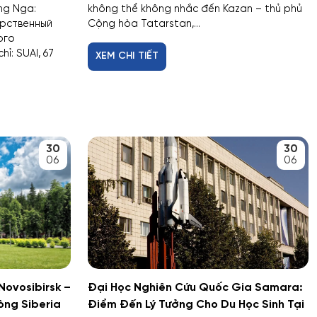
ếng Nga:
không thể không nhắc đến Kazan – thủ phủ
арственный
Cộng hòa Tatarstan,...
ого
ỉ: SUAI, 67
XEM CHI TIẾT
30
30
06
06
Novosibirsk –
Đại Học Nghiên Cứu Quốc Gia Samara:
òng Siberia
Điểm Đến Lý Tưởng Cho Du Học Sinh Tại