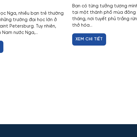
Bạn có từng tưởng tượng mìn
tại một thành phố mùa đông 
ọc Nga, nhiều bạn trẻ thường
tháng, nơi tuyết phủ trắng rừ
 những trường đại học lớn ở
thở hóa...
int Petersburg. Tuy nhiên,
n Nam nước Nga,...
XEM CHI TIẾT
T