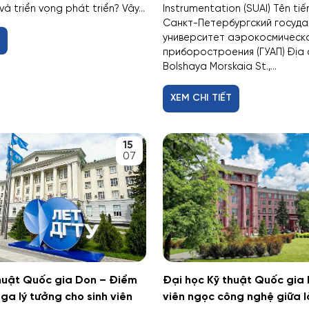
và triển vọng phát triển? Vậy...
Instrumentation (SUAI) Tên ti
Санкт-Петербургский госуд
университет аэрокосмическ
T
приборостроения (ГУАП) Địa ch
Bolshaya Morskaia St.,...
XEM CHI TIẾT
15
07
huật Quốc gia Don – Điểm
Đại học Kỹ thuật Quốc gia 
ga lý tưởng cho sinh viên
viên ngọc công nghệ giữa l