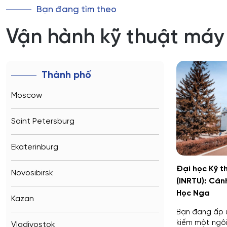
Bạn đang tìm theo
Vận hành kỹ thuật máy
Thành phố
Moscow
Saint Petersburg
Ekaterinburg
Đại học Kỹ t
Novosibirsk
(INRTU): Cán
Học Nga
Kazan
Bạn đang ấp 
kiếm một ngôi 
Vladivostok