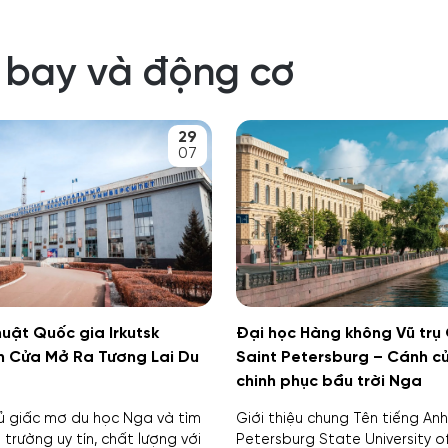
 bay và động cơ
29
07
huật Quốc gia Irkutsk
Đại học Hàng không Vũ trụ
h Cửa Mở Ra Tương Lai Du
Saint Petersburg – Cánh cử
chinh phục bầu trời Nga
ủ giấc mơ du học Nga và tìm
Giới thiệu chung Tên tiếng Anh
trường uy tín, chất lượng với
Petersburg State University 