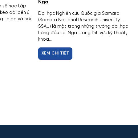
Nga
h sẽ học tập
kéo dài đến 6
Đại học Nghiên cứu Quốc gia Samara
ng taiga và hơi
(Samara National Research University –
SSAU) là một trong những trường đại học
hàng đầu tại Nga trong lĩnh vực kỹ thuật,
khoa...
XEM CHI TIẾT