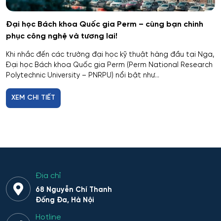
Công nghệ nano và kỹ thuật vi hệ thống
Tver
Đại học Bách khoa Quốc gia Perm – cùng bạn chinh
Công nghệ quy trình vận tải
phục công nghệ và tương lai!
Orenburg
Công nghệ sinh học
Khi nhắc đến các trường đại học kỹ thuật hàng đầu tại Nga,
Đại học Bách khoa Quốc gia Perm (Perm National Research
Perm
Polytechnic University – PNRPU) nổi bật như...
Công nghệ sinh thái và Phát triển bền vững
Ufa
XEM CHI TIẾT
Công nghệ sản phẩm công nghiệp nhẹ
Công nghệ sản xuất và chế biến nông sản
Công nghệ thăm dò địa chất
Địa chỉ
Công nghệ thực phẩm có nguồn gốc thực vật
68 Nguyễn Chí Thanh
Đống Đa, Hà Nội
Công nghệ thực phẩm có nguồn gốc động vật
Hotline