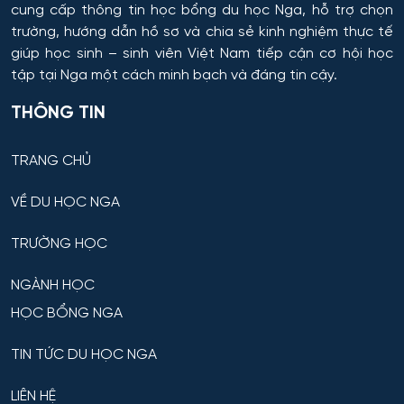
cung cấp thông tin
học bổng du học Nga
, hỗ trợ chọn
Cơ khí
trường, hướng dẫn hồ sơ và chia sẻ kinh nghiệm thực tế
giúp học sinh – sinh viên Việt Nam tiếp cận cơ hội học
Cơ nhiệt máy bay và vũ trụ
tập tại Nga một cách minh bạch và đáng tin cậy.
THÔNG TIN
Cơ sở hạ tầng nhà ở và xã hội
TRANG CHỦ
Cơ điện tử và Robotics
VỀ DU HỌC NGA
Cấp nước và xử lý nước thải đô thị - công nghiệp
TRƯỜNG HỌC
Di truyền học
NGÀNH HỌC
Diễn xuất
HỌC BỔNG NGA
Du lịch
TIN TỨC DU HỌC NGA
Du lịch nghỉ dưỡng và hoạt động giải trí
LIÊN HỆ