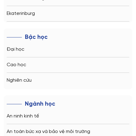
Ekaterinburg
Novosibirsk
Bậc học
Kazan
Đại học
Vladivostok
Cao học
Sochi
Nghiên cứu
Volgograd
Ngành học
Kaliningrad
An ninh kinh tế
Vladimir
An toàn bức xạ và bảo vệ môi trường