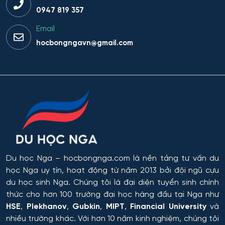
Công nghệ thực phẩm và tổ chức dịch vụ ăn uống
0947 819 357
Email
Công nghệ tài chính số và pháp luật
hocbongngavn@gmail.com
Công nghệ và thiết kế sản phẩm dệt may
Công nghệ xử lý vật liệu nghệ thuật
Công nghệ điện tử vi mô
Công tác xã hội
Du học Nga
– hocbongnga.com là nền tảng tư vấn du
Công tác xã hội (hướng thanh niên)
học Nga uy tín, hoạt động từ năm 2013 bởi đội ngũ cựu
du học sinh Nga. Chúng tôi là đại diện tuyển sinh chính
Cơ học và mô hình toán học
thức cho hơn 100 trường đại học hàng đầu tại Nga như
HSE
,
Plekhanov
,
Gubkin
,
MIPT
,
Financial University
và
Cơ học ứng dụng
nhiều trường khác. Với hơn 10 năm kinh nghiệm, chúng tôi