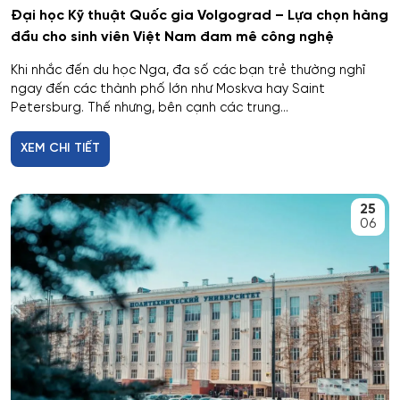
Chỉ huy dàn nhạc
Đại học Kỹ thuật Quốc gia Volgograd – Lựa chọn hàng
Tyumen
đầu cho sinh viên Việt Nam đam mê công nghệ
Các quy trình tiết kiệm năng lượng và tài nguyên
Omsk
trong công nghệ hóa học, hóa dầu và công nghệ sinh
Khi nhắc đến du học Nga, đa số các bạn trẻ thường nghĩ
học
ngay đến các thành phố lớn như Moskva hay Saint
Petersburg. Thế nhưng, bên cạnh các trung...
Rostov
Công chứng và hoạt động công chứng
XEM CHI TIẾT
Orel
Công nghiệp sinh thái và công nghệ sinh học
Tomsk
25
06
Công nghệ chế biến và khai thác gỗ
Krasnoyarsk
Công nghệ Hóa học
Yakutsk
Công nghệ in ấn và đóng gói sản xuất
Samara
Công nghệ laser
Tula