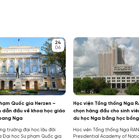
24
06
phạm Quốc gia Herzen –
Học viện Tổng thống Nga 
 dẫn đầu về khoa học giáo
chọn hàng đầu cho sinh viê
 bang Nga
du học Nga bằng học bổng
ng trường đại học lâu đời
Học viện Tổng thống Nga RAN
a Đại học Sư phạm Quốc gia
Presidential Academy of Nat