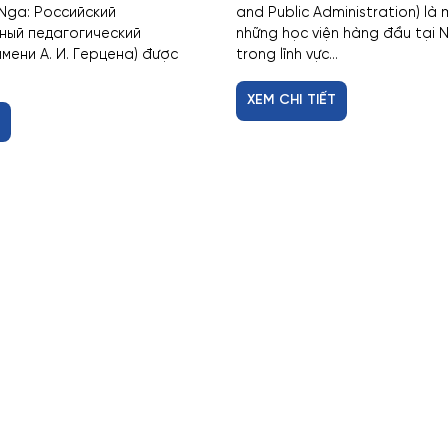
 Nga: Российский
and Public Administration) là
ный педагогический
những học viện hàng đầu tại N
мени А. И. Герцена) được
trong lĩnh vực...
XEM CHI TIẾT
T