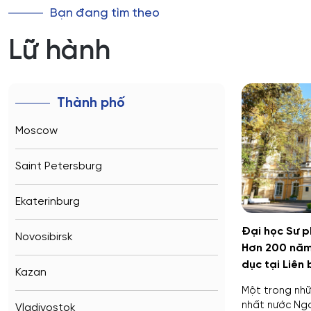
Bạn đang tìm theo
Lữ hành
Thành phố
Moscow
Saint Petersburg
Ekaterinburg
Đại học Sư 
Novosibirsk
Hơn 200 năm
dục tại Liên
Kazan
Một trong nhữ
nhất nước Ng
Vladivostok