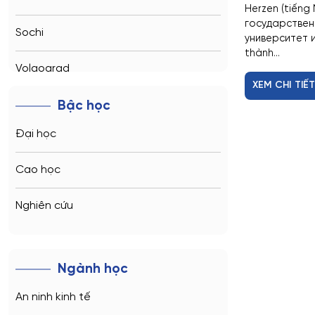
Herzen (tiếng
государствен
Sochi
университет и
thành...
Volgograd
XEM CHI TIẾ
Kaliningrad
Bậc học
Đại học
Vladimir
Cao học
Saratov
Nghiên cứu
Stavropol
Kemerovo
Ngành học
Veliky Novgorod
An ninh kinh tế