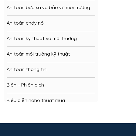
Penza
An toàn bức xạ và bảo vệ môi trường
Barnaul
An toàn cháy nổ
Kursk
An toàn kỹ thuật và môi trường
Kaluga
An toàn môi trường kỹ thuật
Ryazan
An toàn thông tin
Voronezh
Biên - Phiên dịch
Tambov
Biểu diễn nghệ thuật múa
Krasnodar
Báo chí
Belgorod
Bản đồ và Địa tin học