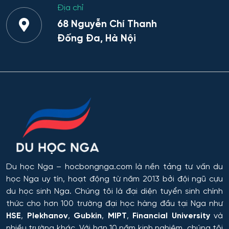
Địa chỉ
Yaroslavl
Bảo mật công nghệ thông tin trong
68 Nguyễn Chí Thanh
thực thi pháp luật
Ivanovo
Đống Đa, Hà Nội
Bảo mật máy tính
Ulyanovsk
Bảo mật thông tin
Irkutsk
Bảo mật thông tin của hệ thống tự
Nizhny Novgorod
động
Tyumen
Bảo mật thông tin của hệ thống viễn
thông
Omsk
Du học Nga
– hocbongnga.com là nền tảng tư vấn du
học Nga uy tín, hoạt động từ năm 2013 bởi đội ngũ cựu
Bảo trì kỹ thuật và khai thác thiết bị vô
tuyến điện tử
Rostov
du học sinh Nga. Chúng tôi là đại diện tuyển sinh chính
thức cho hơn 100 trường đại học hàng đầu tại Nga như
Bảo tồn và gìn giữ di sản văn hóa và
HSE
,
Plekhanov
,
Gubkin
,
MIPT
,
Financial University
và
Orel
thiên nhiên
nhiều trường khác. Với hơn 10 năm kinh nghiệm, chúng tôi