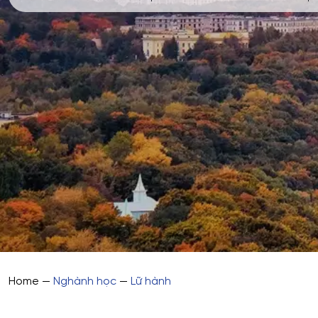
Home
—
Nghành học
—
Lữ hành