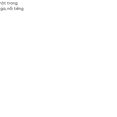
 một trong
ga, nổi tiếng