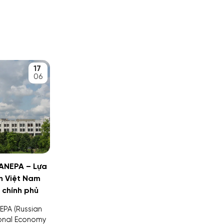
17
06
RANEPA – Lựa
n Việt Nam
 chính phủ
EPA (Russian
ional Economy