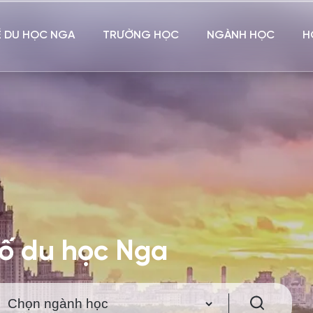
Ề DU HỌC NGA
TRƯỜNG HỌC
NGÀNH HỌC
H
hố du học Nga