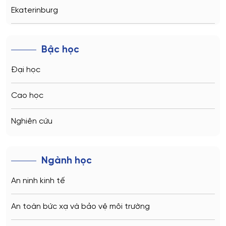
Ekaterinburg
Novosibirsk
Bậc học
Kazan
Đại học
Vladivostok
Cao học
Sochi
Nghiên cứu
Volgograd
Ngành học
Kaliningrad
An ninh kinh tế
Vladimir
An toàn bức xạ và bảo vệ môi trường
Saratov