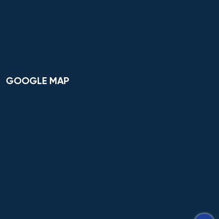
Cơ khí
Cơ nhiệt máy bay và vũ trụ
Cơ sở hạ tầng nhà ở và xã hội
Cơ điện tử và Robotics
GOOGLE MAP
Cấp nước và xử lý nước thải đô thị - công nghiệp
Di truyền học
Diễn xuất
Du lịch
Du lịch nghỉ dưỡng và hoạt động giải trí