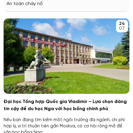
An toàn cháy nổ
Stavropol
An toàn kỹ thuật và môi trường
24
Kemerovo
07
An toàn môi trường kỹ thuật
Veliky Novgorod
An toàn thông tin
Penza
Biên - Phiên dịch
Barnaul
Biểu diễn nghệ thuật múa
Kursk
Báo chí
Kaluga
Đại học Tổng hợp Quốc gia Vladimir – Lựa chọn đáng
tin cậy để du học Nga với học bổng chính phủ
Bản đồ và Địa tin học
Ryazan
Nếu bạn đang tìm kiếm một ngôi trường đa ngành, chi phí
Bảo mật công nghệ thông tin trong thực thi pháp luật
hợp lý, vị trí thuận tiện gần Moskva, có cơ hội rộng mở để
Voronezh
săn học bổng Nga,...