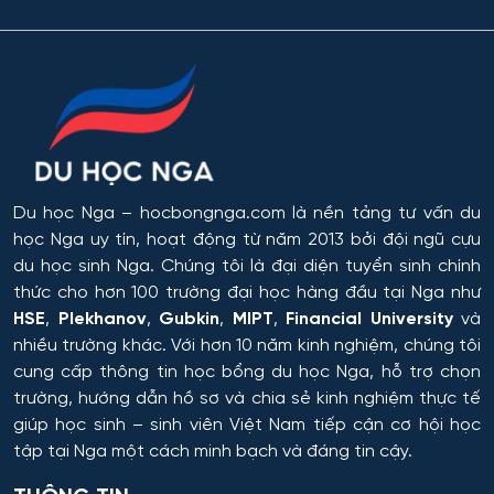
Tver
Công nghệ quy trình vận tải
Orenburg
Công nghệ sinh học
Perm
Công nghệ sinh thái và Phát triển bền vững
Ufa
Công nghệ sản phẩm công nghiệp nhẹ
Du học Nga
– hocbongnga.com là nền tảng tư vấn du
học Nga uy tín, hoạt động từ năm 2013 bởi đội ngũ cựu
Công nghệ sản xuất và chế biến nông sản
du học sinh Nga. Chúng tôi là đại diện tuyển sinh chính
thức cho hơn 100 trường đại học hàng đầu tại Nga như
Công nghệ thăm dò địa chất
HSE
,
Plekhanov
,
Gubkin
,
MIPT
,
Financial University
và
nhiều trường khác. Với hơn 10 năm kinh nghiệm, chúng tôi
cung cấp thông tin
học bổng du học Nga
, hỗ trợ chọn
Công nghệ thực phẩm có nguồn gốc thực vật
trường, hướng dẫn hồ sơ và chia sẻ kinh nghiệm thực tế
giúp học sinh – sinh viên Việt Nam tiếp cận cơ hội học
Công nghệ thực phẩm có nguồn gốc động vật
tập tại Nga một cách minh bạch và đáng tin cậy.
Công nghệ thực phẩm và tổ chức dịch vụ ăn uống