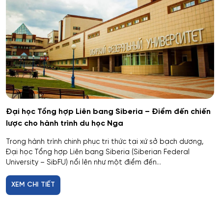
Veliky Novgorod
An toàn thông tin
Penza
Biên - Phiên dịch
Barnaul
Biểu diễn nghệ thuật múa
Kursk
Báo chí
Kaluga
Đại học Tổng hợp Liên bang Siberia – Điểm đến chiến
lược cho hành trình du học Nga
Bản đồ và Địa tin học
Ryazan
Trong hành trình chinh phục tri thức tại xứ sở bạch dương,
Bảo mật công nghệ thông tin trong thực thi pháp luật
Đại học Tổng hợp Liên bang Siberia (Siberian Federal
Voronezh
University – SibFU) nổi lên như một điểm đến...
Bảo mật máy tính
Tambov
XEM CHI TIẾT
Bảo mật thông tin
Krasnodar