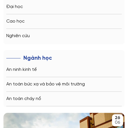
Kazan
Đại học
Vladivostok
Cao học
Sochi
Nghiên cứu
Volgograd
Ngành học
Kaliningrad
An ninh kinh tế
Vladimir
An toàn bức xạ và bảo vệ môi trường
Saratov
An toàn cháy nổ
Stavropol
An toàn kỹ thuật và môi trường
26
Kemerovo
06
An toàn môi trường kỹ thuật