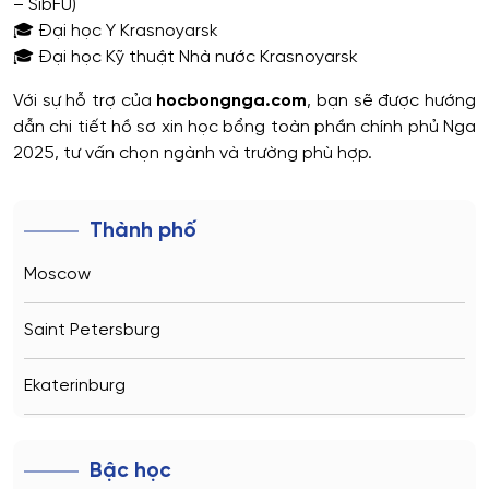
– SibFU)
🎓 Đại học Y Krasnoyarsk
🎓 Đại học Kỹ thuật Nhà nước Krasnoyarsk
Với sự hỗ trợ của
hocbongnga.com
, bạn sẽ được hướng
dẫn chi tiết hồ sơ xin học bổng toàn phần chính phủ Nga
2025, tư vấn chọn ngành và trường phù hợp.
Thành phố
Moscow
Saint Petersburg
Ekaterinburg
Novosibirsk
Bậc học