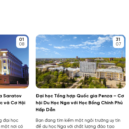
01
31
08
07
a Saratov
Đại học Tổng hợp Quốc gia Penza – Cơ
c và Cơ Hội
hội Du Học Nga với Học Bổng Chính Phủ
Hấp Dẫn
g đại học
Bạn đang tìm kiếm một ngôi trường uy tín
 một nơi có
để du học Nga với chất lượng đào tạo