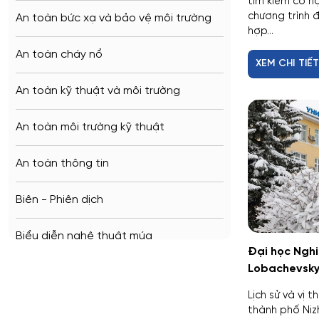
tìm kiếm cơ h
Penza
chương trình 
An toàn bức xạ và bảo vệ môi trường
hợp...
Barnaul
An toàn cháy nổ
XEM CHI TIẾ
Kursk
An toàn kỹ thuật và môi trường
Kaluga
An toàn môi trường kỹ thuật
Ryazan
An toàn thông tin
Voronezh
Biên - Phiên dịch
Tambov
Biểu diễn nghệ thuật múa
Đại học Nghi
Krasnodar
Lobachevsky
Báo chí
Belgorod
Lịch sử và vị 
Bản đồ và Địa tin học
thành phố Ni