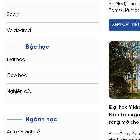
SibMed), thàn
Tomsk, là một 
Sochi
XEM CHI TIẾ
Volgograd
Kaliningrad
Bậc học
Đại học
Vladimir
Cao học
Saratov
Nghiên cứu
Stavropol
Đại học Y kh
Kemerovo
Đào tạo ngàn
Ngành học
rộng mở cho 
Veliky Novgorod
An ninh kinh tế
Bạn đang ấp ủ