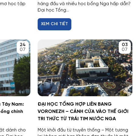
 mơ học tập
hàng đầu và nhiều học bổng Nga hấp dẫn?
Đại học Tổng...
XEM CHI TIẾT
24
03
07
07
a Tây Nam:
ĐẠI HỌC TỔNG HỢP LIÊN BANG
bổng chính
VORONEZH – CÁNH CỬA VÀO THẾ GIỚI
TRI THỨC TỪ TRÁI TIM NƯỚC NGA
bật dành cho
Một khởi đầu từ truyền thống – Một tương