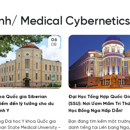
inh/ Medical Cybernetics
06
08
oa Quốc gia Siberian
Đại Học Tổng Hợp Quốc Gi
iểm đến lý tưởng cho du
(SSU): Nơi Ươm Mầm Tri Thứ
nh Y
Học Bổng Nga Hấp Dẫn!
ung Đại học Y khoa Quốc gia
Bạn đang tìm kiếm một trườn
rian State Medical University –
danh tiếng tại Liên bang Nga,