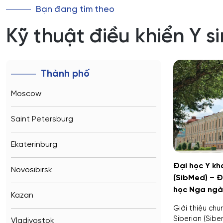
Bạn đang tìm theo
Kỹ thuật điều khiển Y s
Thành phố
Moscow
Saint Petersburg
Ekaterinburg
Đại học Y kh
Novosibirsk
(SibMed) – Đ
học Nga ngà
Kazan
Giới thiệu ch
Siberian (Sibe
Vladivostok