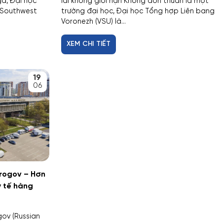
ga, Đại học
lai không giới hạn Không đơn thuần là một
(Southwest
trường đại học, Đại học Tổng hợp Liên bang
Voronezh (VSU) là...
XEM CHI TIẾT
19
06
irogov – Hơn
y tế hàng
gov (Russian