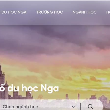
Ề DU HỌC NGA
TRƯỜNG HỌC
NGÀNH HỌC
H
hố du học Nga