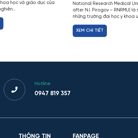
khoa học và giáo dục của
National Research Medical Un
ghiên...
after N.I. Pirogov – RNRMU) là
những trường đại học y khoa uy 
T
XEM CHI TIẾT
Hotline
0947 819 357
THÔNG TIN
FANPAGE