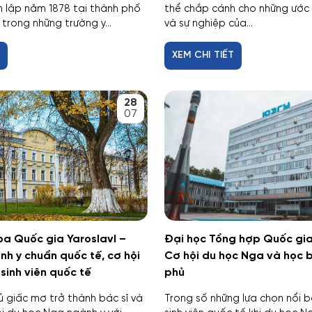
h lập năm 1878 tại thành phố
thể chắp cánh cho những ước
trong những trường y...
và sự nghiệp của...
T
XEM CHI TIẾT
28
07
oa Quốc gia Yaroslavl –
Đại học Tổng hợp Quốc gi
h y chuẩn quốc tế, cơ hội
Cơ hội du học Nga và học 
sinh viên quốc tế
phủ
 giấc mơ trở thành bác sĩ và
Trong số những lựa chọn nổi 