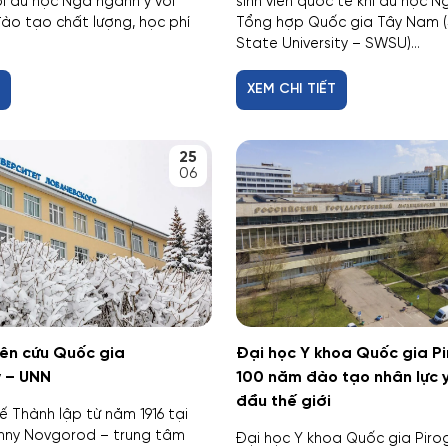
ội du học Nga ngành y với
sinh viên quốc tế khi du học N
đào tạo chất lượng, học phí
Tổng hợp Quốc gia Tây Nam 
State University – SWSU)...
T
XEM CHI TIẾT
25
06
ên cứu Quốc gia
Đại học Y khoa Quốc gia P
 – UNN
100 năm đào tạo nhân lực 
đầu thế giới
thế Thành lập từ năm 1916 tại
zhny Novgorod – trung tâm
Đại học Y khoa Quốc gia Piro