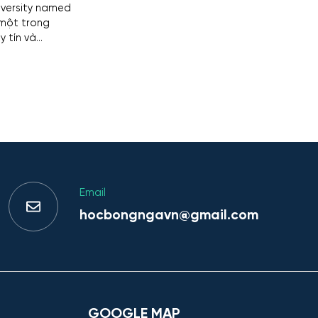
iversity named
 một trong
tín và...
Email
hocbongngavn@gmail.com
GOOGLE MAP