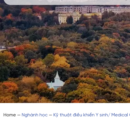
Home
—
Nghành học
—
Kỹ thuật điều khiển Y sinh/ Medical