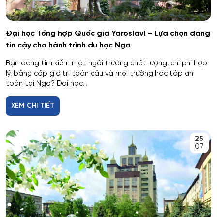
Cơ khí
Đại học Tổng hợp Quốc gia Yaroslavl – Lựa chọn đáng
Cơ nhiệt máy bay và vũ trụ
tin cậy cho hành trình du học Nga
Bạn đang tìm kiếm một ngôi trường chất lượng, chi phí hợp
Cơ sở hạ tầng nhà ở và xã hội
lý, bằng cấp giá trị toàn cầu và môi trường học tập an
toàn tại Nga? Đại học...
Cơ điện tử và Robotics
XEM CHI TIẾT
Cấp nước và xử lý nước thải đô thị - công nghiệp
Di truyền học
25
07
Diễn xuất
Du lịch
Du lịch nghỉ dưỡng và hoạt động giải trí