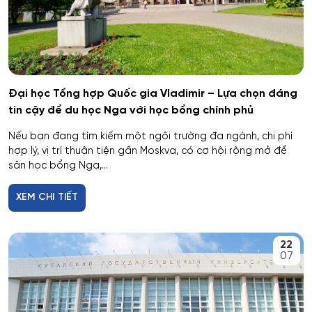
Giáo dục thể chất
Giáo dục và sư phạm
Giáo dục đặc biệt
Đại học Tổng hợp Quốc gia Vladimir – Lựa chọn đáng
Hiệu suất tổ hợp máy bay
tin cậy để du học Nga với học bổng chính phủ
Nếu bạn đang tìm kiếm một ngôi trường đa ngành, chi phí
Hoạt động thông tin - thư viện
hợp lý, vị trí thuận tiện gần Moskva, có cơ hội rộng mở để
săn học bổng Nga,...
Hoạt động thực thi pháp luật
XEM CHI TIẾT
Hoạt động văn hóa - xã hội
22
Hàng không dẫn đường và kiểm soát không lưu
07
Hành chính công