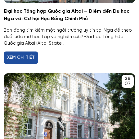
Công nghệ thực phẩm và tổ chức dịch vụ ăn uống
Đại học Tổng hợp Quốc gia Altai – Điểm đến Du học
Nga với Cơ hội Học Bổng Chính Phủ
Công nghệ tài chính số và pháp luật
Bạn đang tìm kiếm một ngôi trường uy tín tại Nga để theo
đuổi ước mơ học tập và nghiên cứu? Đại học Tổng hợp
Công nghệ và thiết kế sản phẩm dệt may
Quốc gia Altai (Altai State...
Công nghệ xử lý vật liệu nghệ thuật
XEM CHI TIẾT
Công nghệ điện tử vi mô
28
07
Công tác xã hội
Công tác xã hội (hướng thanh niên)
Cơ học và mô hình toán học
Cơ học ứng dụng