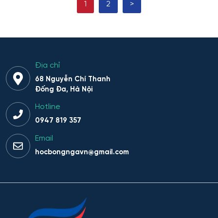
1
2
>
Hệ thống phân tích và bảo mật thông tin
Hệ thống sinh tồn đặc thù
Hệ thống thông minh trong lĩnh vực nhân văn
Địa chỉ
68 Nguyễn Chí Thanh
Hệ thống thông tin
Đống Đa, Hà Nội
Hotline
Hệ thống thông tin và Công nghệ
0947 819 357
Hệ thống thông tin và công nghệ thông tin truyền
Email
thông
hocbongngavn@gmail.com
Hệ thống thông tin và lập trình
Hệ thống trí tuệ nhân tạo trong lĩnh vực nhân văn – xã
hội