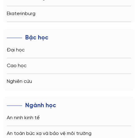
Ekaterinburg
Novosibirsk
Bậc học
Kazan
Đại học
Vladivostok
Cao học
Sochi
Nghiên cứu
Volgograd
Ngành học
Kaliningrad
An ninh kinh tế
Vladimir
An toàn bức xạ và bảo vệ môi trường