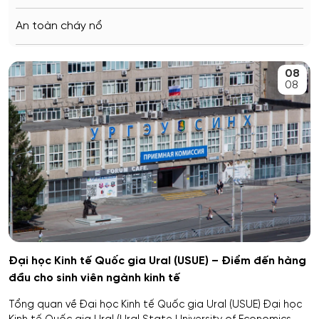
Saratov
An toàn cháy nổ
Stavropol
An toàn kỹ thuật và môi trường
08
Kemerovo
08
An toàn môi trường kỹ thuật
Veliky Novgorod
An toàn thông tin
Penza
Biên - Phiên dịch
Barnaul
Biểu diễn nghệ thuật múa
Kursk
Báo chí
Kaluga
Đại học Kinh tế Quốc gia Ural (USUE) – Điểm đến hàng
đầu cho sinh viên ngành kinh tế
Bản đồ và Địa tin học
Ryazan
Tổng quan về Đại học Kinh tế Quốc gia Ural (USUE) Đại học
Bảo mật công nghệ thông tin trong thực thi pháp luật