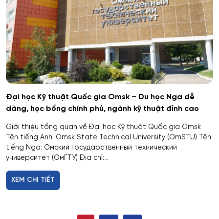
Hệ thống chấp hành hàng không - vũ trụ
Hệ thống cơ điện đặc biệt
Hệ thống cấp nhiệt & điện cho thiết bị – cơ sở quân
sự kỹ thuật
Hệ thống dẫn đường và định vị
Đại học Kỹ thuật Quốc gia Omsk – Du học Nga dễ
dàng, học bổng chính phủ, ngành kỹ thuật đỉnh cao
Hệ thống không gian và tên lửa
Giới thiệu tổng quan về Đại học Kỹ thuật Quốc gia Omsk
Tên tiếng Anh: Omsk State Technical University (OmSTU) Tên
Hệ thống kỹ thuật radar đặc chủng
tiếng Nga: Омский государственный технический
университет (ОмГТУ) Địa chỉ:...
Hệ thống kỹ thuật tổ chức – kỹ thuật đặc thù
XEM CHI TIẾT
Hệ thống Làm lạnh, Thiết bị đông lạnh, Điều hòa
không khí và Hỗ trợ Sự sống