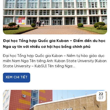
Hóa dược
Hóa dầu và công nghệ sinh học
Hóa học
Hóa học cơ bản và ứng dụng
Đại học Tổng hợp Quốc gia Kuban – Điểm đến du học
Nga uy tín với nhiều cơ hội học bổng chính phủ
Hóa học, Vật lý và Cơ học Vật liệu
Đại học Tổng hợp Quốc gia Kuban – Niềm tự hào giáo dục
miền Nam Nga Tên tiếng Anh: Kuban State University (Kuban
Hóa nông và khoa học đất nông nghiệp
State University – KubSU) Tên tiếng Nga:...
XEM CHI TIẾT
Hóa sinh y học
Hải quan
22
07
Hệ thống an ninh thông tin – phân tích