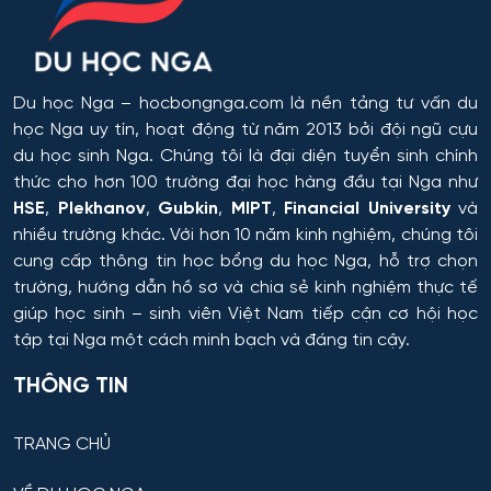
Hệ thống tên lửa và Khoa học Vũ trụ
Hệ thống tự động và điều khiển thông minh
Du học Nga
– hocbongnga.com là nền tảng tư vấn du
học Nga uy tín, hoạt động từ năm 2013 bởi đội ngũ cựu
Hệ thống và công nghệ sinh học kỹ thuật
du học sinh Nga. Chúng tôi là đại diện tuyển sinh chính
thức cho hơn 100 trường đại học hàng đầu tại Nga như
Hệ thống và tổ hợp vô tuyến điện tử
HSE
,
Plekhanov
,
Gubkin
,
MIPT
,
Financial University
và
nhiều trường khác. Với hơn 10 năm kinh nghiệm, chúng tôi
Hệ thống điều khiển chuyển động và dẫn đường
cung cấp thông tin
học bổng du học Nga
, hỗ trợ chọn
trường, hướng dẫn hồ sơ và chia sẻ kinh nghiệm thực tế
Hệ thống điều khiển máy bay
giúp học sinh – sinh viên Việt Nam tiếp cận cơ hội học
tập tại Nga một cách minh bạch và đáng tin cậy.
Hệ thống điều khiển robot và UAV
THÔNG TIN
Hệ thống điều khiển và vận hành đường sắt
TRANG CHỦ
Hồ chứa và Kỹ thuật sản xuất