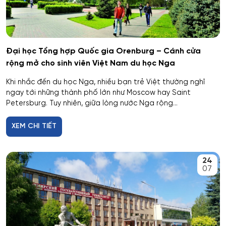
Dân tộc học
Dược
Đại học Tổng hợp Quốc gia Orenburg – Cánh cửa
rộng mở cho sinh viên Việt Nam du học Nga
Dược công nghiệp
Khi nhắc đến du học Nga, nhiều bạn trẻ Việt thường nghĩ
ngay tới những thành phố lớn như Moscow hay Saint
Dịch vụ
Petersburg. Tuy nhiên, giữa lòng nước Nga rộng...
Giám sát thông minh
XEM CHI TIẾT
Giám định tư pháp
24
07
Giáo dục chuyên nghiệp
Giáo dục sư phạm