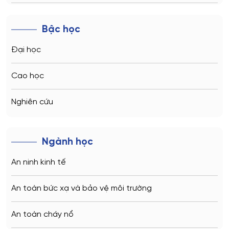
Novosibirsk
Bậc học
Kazan
Đại học
Vladivostok
Cao học
Sochi
Nghiên cứu
Volgograd
Ngành học
Kaliningrad
An ninh kinh tế
Vladimir
An toàn bức xạ và bảo vệ môi trường
Saratov
An toàn cháy nổ
Stavropol