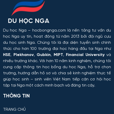
Omsk
trong công nghệ hóa học, hóa dầu và công nghệ sinh
học
Rostov
Công chứng và hoạt động công chứng
Orel
Du học Nga
– hocbongnga.com là nền tảng tư vấn du
Công nghiệp sinh thái và công nghệ sinh học
học Nga uy tín, hoạt động từ năm 2013 bởi đội ngũ cựu
Tomsk
du học sinh Nga. Chúng tôi là đại diện tuyển sinh chính
Công nghệ chế biến và khai thác gỗ
thức cho hơn 100 trường đại học hàng đầu tại Nga như
HSE
,
Plekhanov
,
Gubkin
,
MIPT
,
Financial University
và
Krasnoyarsk
Công nghệ Hóa học
nhiều trường khác. Với hơn 10 năm kinh nghiệm, chúng tôi
cung cấp thông tin
học bổng du học Nga
, hỗ trợ chọn
Yakutsk
trường, hướng dẫn hồ sơ và chia sẻ kinh nghiệm thực tế
Công nghệ in ấn và đóng gói sản xuất
giúp học sinh – sinh viên Việt Nam tiếp cận cơ hội học
Samara
tập tại Nga một cách minh bạch và đáng tin cậy.
Công nghệ laser
Tula
THÔNG TIN
Công nghệ nano và kỹ thuật vi hệ thống
Tver
TRANG CHỦ
Công nghệ quy trình vận tải