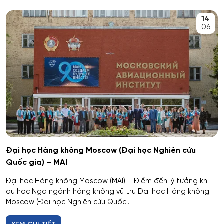
An toàn kỹ thuật và môi trường
14
Kemerovo
06
An toàn môi trường kỹ thuật
Veliky Novgorod
An toàn thông tin
Penza
Biên - Phiên dịch
Barnaul
Biểu diễn nghệ thuật múa
Kursk
Báo chí
Kaluga
Đại học Hàng không Moscow (Đại học Nghiên cứu
Quốc gia) – MAI
Bản đồ và Địa tin học
Ryazan
Đại học Hàng không Moscow (MAI) – Điểm đến lý tưởng khi
Bảo mật công nghệ thông tin trong thực thi pháp luật
du học Nga ngành hàng không vũ trụ Đại học Hàng không
Voronezh
Moscow (Đại học Nghiên cứu Quốc...
Bảo mật máy tính