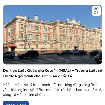
An toàn kỹ thuật và môi trường
20
Kemerovo
06
An toàn môi trường kỹ thuật
Veliky Novgorod
An toàn thông tin
Penza
Biên - Phiên dịch
Barnaul
Biểu diễn nghệ thuật múa
Kursk
Báo chí
Kaluga
Đại học Luật Quốc gia Kutafin (MSAL) – Trường Luật số
1 nước Nga dành cho sinh viên quốc tế
Bản đồ và Địa tin học
Ryazan
MSAL - Một thế kỷ hình thành – Danh tiếng vững vàng Bạn
Bảo mật công nghệ thông tin trong thực thi pháp luật
yêu thích ngành luật? Bạn mơ ước trở thành luật sư quốc tế,
Voronezh
công tố viên, thẩm phán...
Bảo mật máy tính