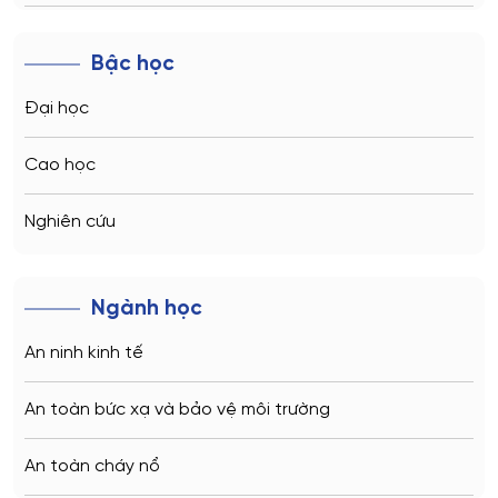
Novosibirsk
Bậc học
Kazan
Đại học
Vladivostok
Cao học
Sochi
Nghiên cứu
Volgograd
Ngành học
Kaliningrad
An ninh kinh tế
Vladimir
An toàn bức xạ và bảo vệ môi trường
Saratov
An toàn cháy nổ
Stavropol