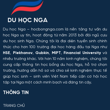
Omsk
trong công nghệ hóa học, hóa dầu và công nghệ sinh
học
Rostov
Công chứng và hoạt động công chứng
Orel
Du học Nga
– hocbongnga.com là nền tảng tư vấn du
Công nghiệp sinh thái và công nghệ sinh học
học Nga uy tín, hoạt động từ năm 2013 bởi đội ngũ cựu
Tomsk
du học sinh Nga. Chúng tôi là đại diện tuyển sinh chính
Công nghệ chế biến và khai thác gỗ
thức cho hơn 100 trường đại học hàng đầu tại Nga như
HSE
,
Plekhanov
,
Gubkin
,
MIPT
,
Financial University
và
Krasnoyarsk
Công nghệ Hóa học
nhiều trường khác. Với hơn 10 năm kinh nghiệm, chúng tôi
cung cấp thông tin
học bổng du học Nga
, hỗ trợ chọn
Yakutsk
trường, hướng dẫn hồ sơ và chia sẻ kinh nghiệm thực tế
Công nghệ in ấn và đóng gói sản xuất
giúp học sinh – sinh viên Việt Nam tiếp cận cơ hội học
Samara
tập tại Nga một cách minh bạch và đáng tin cậy.
Công nghệ laser
Tula
THÔNG TIN
Công nghệ nano và kỹ thuật vi hệ thống
Tver
TRANG CHỦ
Công nghệ quy trình vận tải