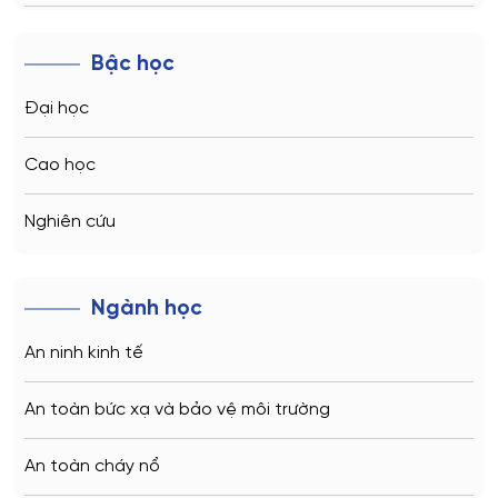
Novosibirsk
Bậc học
Kazan
Đại học
Vladivostok
Cao học
Sochi
Nghiên cứu
Volgograd
Ngành học
Kaliningrad
An ninh kinh tế
Vladimir
An toàn bức xạ và bảo vệ môi trường
Saratov
An toàn cháy nổ
Stavropol