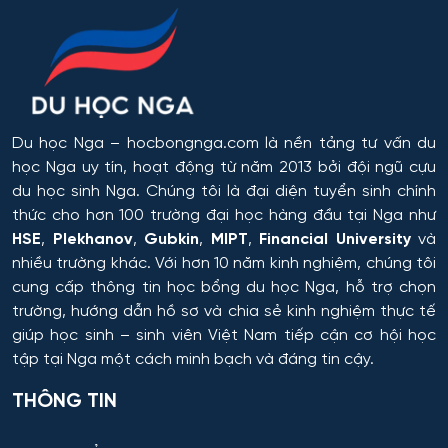
Omsk
trong công nghệ hóa học, hóa dầu và công nghệ sinh
học
Rostov
Công chứng và hoạt động công chứng
Orel
Công nghiệp sinh thái và công nghệ sinh học
Du học Nga
– hocbongnga.com là nền tảng tư vấn du
Tomsk
học Nga uy tín, hoạt động từ năm 2013 bởi đội ngũ cựu
Công nghệ chế biến và khai thác gỗ
du học sinh Nga. Chúng tôi là đại diện tuyển sinh chính
thức cho hơn 100 trường đại học hàng đầu tại Nga như
Krasnoyarsk
Công nghệ Hóa học
HSE
,
Plekhanov
,
Gubkin
,
MIPT
,
Financial University
và
nhiều trường khác. Với hơn 10 năm kinh nghiệm, chúng tôi
Yakutsk
cung cấp thông tin
học bổng du học Nga
, hỗ trợ chọn
Công nghệ in ấn và đóng gói sản xuất
trường, hướng dẫn hồ sơ và chia sẻ kinh nghiệm thực tế
Samara
giúp học sinh – sinh viên Việt Nam tiếp cận cơ hội học
Công nghệ laser
tập tại Nga một cách minh bạch và đáng tin cậy.
Tula
Công nghệ nano và kỹ thuật vi hệ thống
THÔNG TIN
Tver
Công nghệ quy trình vận tải