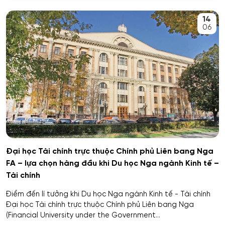
An toàn kỹ thuật và môi trường
14
Kemerovo
06
An toàn môi trường kỹ thuật
Veliky Novgorod
An toàn thông tin
Penza
Biên - Phiên dịch
Barnaul
Biểu diễn nghệ thuật múa
Kursk
Báo chí
Kaluga
Đại học Tài chính trực thuộc Chính phủ Liên bang Nga
FA – lựa chọn hàng đầu khi Du học Nga ngành Kinh tế –
Bản đồ và Địa tin học
Ryazan
Tài chính
Bảo mật công nghệ thông tin trong thực thi pháp luật
Điểm đến lí tưởng khi Du học Nga ngành Kinh tế - Tài chính
Voronezh
Đại học Tài chính trực thuộc Chính phủ Liên bang Nga
(Financial University under the Government...
Bảo mật máy tính