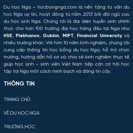
Hệ thống tự động và điều khiển thông minh
Du học Nga
– hocbongnga.com là nền tảng tư vấn du
học Nga uy tín, hoạt động từ năm 2013 bởi đội ngũ cựu
Hệ thống và công nghệ sinh học kỹ thuật
du học sinh Nga. Chúng tôi là đại diện tuyển sinh chính
thức cho hơn 100 trường đại học hàng đầu tại Nga như
Hệ thống và tổ hợp vô tuyến điện tử
HSE
,
Plekhanov
,
Gubkin
,
MIPT
,
Financial University
và
nhiều trường khác. Với hơn 10 năm kinh nghiệm, chúng tôi
Hệ thống điều khiển chuyển động và dẫn đường
cung cấp thông tin
học bổng du học Nga
, hỗ trợ chọn
trường, hướng dẫn hồ sơ và chia sẻ kinh nghiệm thực tế
Hệ thống điều khiển máy bay
giúp học sinh – sinh viên Việt Nam tiếp cận cơ hội học
tập tại Nga một cách minh bạch và đáng tin cậy.
Hệ thống điều khiển robot và UAV
THÔNG TIN
Hệ thống điều khiển và vận hành đường sắt
TRANG CHỦ
Hồ chứa và Kỹ thuật sản xuất
VỀ DU HỌC NGA
Hỗ trợ dẫn đường – hệ thống quỹ đạo cho thiết bị vũ
TRƯỜNG HỌC
trụ