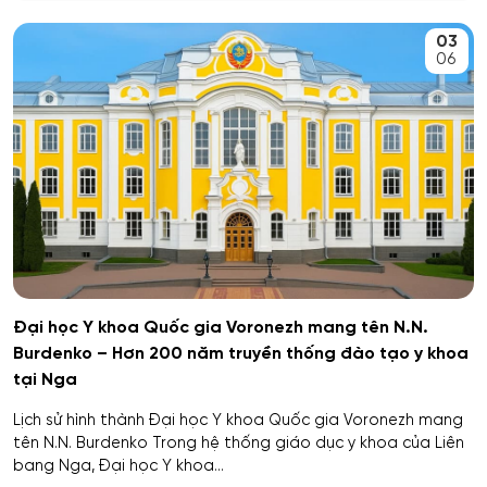
An toàn kỹ thuật và môi trường
03
Kemerovo
06
An toàn môi trường kỹ thuật
Veliky Novgorod
An toàn thông tin
Penza
Biên - Phiên dịch
Barnaul
Biểu diễn nghệ thuật múa
Kursk
Báo chí
Kaluga
Đại học Y khoa Quốc gia Voronezh mang tên N.N.
Burdenko – Hơn 200 năm truyền thống đào tạo y khoa
Bản đồ và Địa tin học
Ryazan
tại Nga
Bảo mật công nghệ thông tin trong thực thi pháp luật
Lịch sử hình thành Đại học Y khoa Quốc gia Voronezh mang
Voronezh
tên N.N. Burdenko Trong hệ thống giáo dục y khoa của Liên
bang Nga, Đại học Y khoa...
Bảo mật máy tính