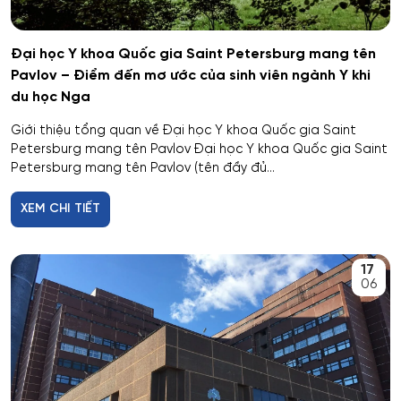
Dược
Đại học Y khoa Quốc gia Saint Petersburg mang tên
Dược công nghiệp
Pavlov – Điểm đến mơ ước của sinh viên ngành Y khi
du học Nga
Dịch vụ
Giới thiệu tổng quan về Đại học Y khoa Quốc gia Saint
Petersburg mang tên Pavlov Đại học Y khoa Quốc gia Saint
Giám sát thông minh
Petersburg mang tên Pavlov (tên đầy đủ...
Giám định tư pháp
XEM CHI TIẾT
Giáo dục chuyên nghiệp
17
06
Giáo dục sư phạm
Giáo dục thể chất
Giáo dục và sư phạm