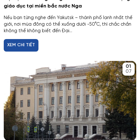
Công nghệ tài chính số và pháp luật
giáo dục tại miền bắc nước Nga
Công nghệ và thiết kế sản phẩm dệt may
Nếu bạn từng nghe đến Yakutsk – thành phố lạnh nhất thế
giới, nơi mùa đông có thể xuống dưới -50°C, thì chắc chắn
không thể không biết đến Đại...
Công nghệ xử lý vật liệu nghệ thuật
XEM CHI TIẾT
Công nghệ điện tử vi mô
Công tác xã hội
01
07
Công tác xã hội (hướng thanh niên)
Cơ học và mô hình toán học
Cơ học ứng dụng
Cơ khí