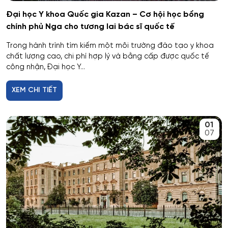
Cơ nhiệt máy bay và vũ trụ
Đại học Y khoa Quốc gia Kazan – Cơ hội học bổng
chính phủ Nga cho tương lai bác sĩ quốc tế
Cơ sở hạ tầng nhà ở và xã hội
Trong hành trình tìm kiếm một môi trường đào tạo y khoa
chất lượng cao, chi phí hợp lý và bằng cấp được quốc tế
Cơ điện tử và Robotics
công nhận, Đại học Y...
Cấp nước và xử lý nước thải đô thị - công nghiệp
XEM CHI TIẾT
Di truyền học
01
07
Diễn xuất
Du lịch
Du lịch nghỉ dưỡng và hoạt động giải trí
Dân tộc học