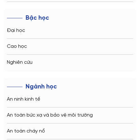
Novosibirsk
Bậc học
Kazan
Đại học
Vladivostok
Cao học
Sochi
Nghiên cứu
Volgograd
Ngành học
Kaliningrad
An ninh kinh tế
Vladimir
An toàn bức xạ và bảo vệ môi trường
Saratov
An toàn cháy nổ
Stavropol