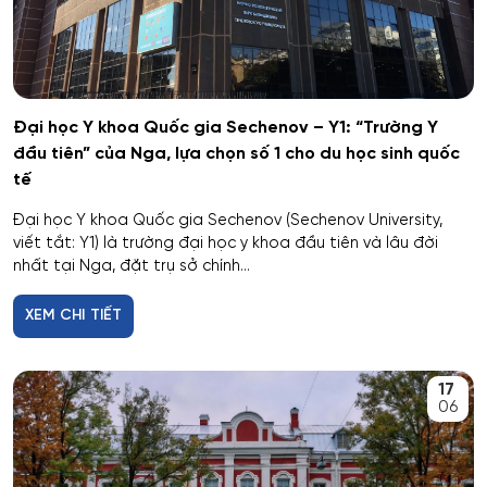
Giáo dục đặc biệt
Hiệu suất tổ hợp máy bay
Đại học Y khoa Quốc gia Sechenov – Y1: “Trường Y
Hoạt động thông tin - thư viện
đầu tiên” của Nga, lựa chọn số 1 cho du học sinh quốc
tế
Hoạt động thực thi pháp luật
Đại học Y khoa Quốc gia Sechenov (Sechenov University,
viết tắt: Y1) là trường đại học y khoa đầu tiên và lâu đời
Hoạt động văn hóa - xã hội
nhất tại Nga, đặt trụ sở chính...
XEM CHI TIẾT
Hàng không dẫn đường và kiểm soát không lưu
Hành chính công
17
06
Hóa dược
Hóa dầu và công nghệ sinh học