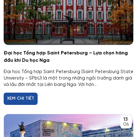
Hóa học
Hóa học cơ bản và ứng dụng
Hóa học, Vật lý và Cơ học Vật liệu
Đại học Tổng hợp Saint Petersburg – Lựa chọn hàng
đầu khi Du học Nga
Hóa nông và khoa học đất nông nghiệp
Đại học Tổng hợp Saint Petersburg (Saint Petersburg State
Hóa sinh y học
University – SPbU) là một trong những ngôi trường danh giá
và lâu đời nhất tại Liên bang Nga. Với hơn...
Hải quan
XEM CHI TIẾT
Hệ thống an ninh thông tin – phân tích
13
Hệ thống chấp hành hàng không - vũ trụ
06