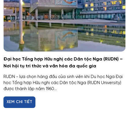
Hệ thống cơ điện đặc biệt
Hệ thống cấp nhiệt & điện cho thiết bị – cơ sở quân
sự kỹ thuật
Hệ thống dẫn đường và định vị
Hệ thống không gian và tên lửa
Đại học Tổng hợp Hữu nghị các Dân tộc Nga (RUDN) –
Nơi hội tụ tri thức và văn hóa đa quốc gia
Hệ thống kỹ thuật radar đặc chủng
RUDN - lựa chọn hàng đầu của sinh viên khi Du học Nga Đại
Hệ thống kỹ thuật tổ chức – kỹ thuật đặc thù
học Tổng hợp Hữu nghị các Dân tộc Nga (RUDN University)
được thành lập năm 1960...
Hệ thống Làm lạnh, Thiết bị đông lạnh, Điều hòa
không khí và Hỗ trợ Sự sống
XEM CHI TIẾT
Hệ thống phân tích và bảo mật thông tin