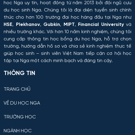
học Nga uy tín, hoạt động từ năm 2013 bởi đội ngũ cựu
du học sinh Nga. Chúng tôi là đại diện tuyển sinh chính
Hóa dược
thức cho hơn 100 trường đại học hàng đầu tại Nga như
HSE
,
Plekhanov
,
Gubkin
,
MIPT
,
Financial University
và
Hóa dầu và công nghệ sinh học
nhiều trường khác. Với hơn 10 năm kinh nghiệm, chúng tôi
cung cấp thông tin
học bổng du học Nga
, hỗ trợ chọn
Hóa học
trường, hướng dẫn hồ sơ và chia sẻ kinh nghiệm thực tế
giúp học sinh – sinh viên Việt Nam tiếp cận cơ hội học
Hóa học cơ bản và ứng dụng
tập tại Nga một cách minh bạch và đáng tin cậy.
THÔNG TIN
Hóa học, Vật lý và Cơ học Vật liệu
TRANG CHỦ
Hóa nông và khoa học đất nông nghiệp
VỀ DU HỌC NGA
Hóa sinh y học
TRƯỜNG HỌC
Hải quan
NGÀNH HỌC