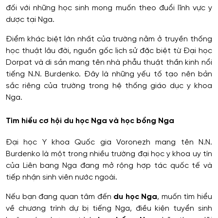
đối với những học sinh mong muốn theo đuổi lĩnh vực y
dược tại Nga.
Điểm khác biệt lớn nhất của trường nằm ở truyền thống
học thuật lâu đời, nguồn gốc lịch sử đặc biệt từ Đại học
Dorpat và di sản mang tên nhà phẫu thuật thần kinh nổi
tiếng N.N. Burdenko. Đây là những yếu tố tạo nên bản
sắc riêng của trường trong hệ thống giáo dục y khoa
Nga.
Tìm hiểu cơ hội du học Nga và học bổng Nga
Đại học Y khoa Quốc gia Voronezh mang tên N.N.
Burdenko là một trong nhiều trường đại học y khoa uy tín
của Liên bang Nga đang mở rộng hợp tác quốc tế và
tiếp nhận sinh viên nước ngoài.
Nếu bạn đang quan tâm đến
du học Nga
, muốn tìm hiểu
về chương trình dự bị tiếng Nga, điều kiện tuyển sinh