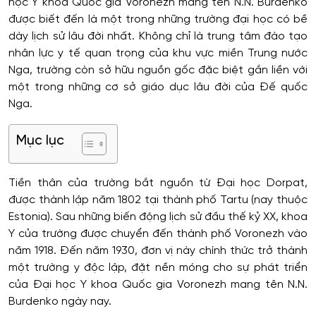
học Y khoa Quốc gia Voronezh mang tên N.N. Burdenko
được biết đến là một trong những trường đại học có bề
dày lịch sử lâu đời nhất. Không chỉ là trung tâm đào tạo
nhân lực y tế quan trọng của khu vực miền Trung nước
Nga, trường còn sở hữu nguồn gốc đặc biệt gắn liền với
một trong những cơ sở giáo dục lâu đời của Đế quốc
Nga.
Mục lục
Tiền thân của trường bắt nguồn từ Đại học Dorpat,
được thành lập năm 1802 tại thành phố Tartu (nay thuộc
Estonia). Sau những biến động lịch sử đầu thế kỷ XX, khoa
Y của trường được chuyển đến thành phố Voronezh vào
năm 1918. Đến năm 1930, đơn vị này chính thức trở thành
một trường y độc lập, đặt nền móng cho sự phát triển
của Đại học Y khoa Quốc gia Voronezh mang tên N.N.
Burdenko ngày nay.