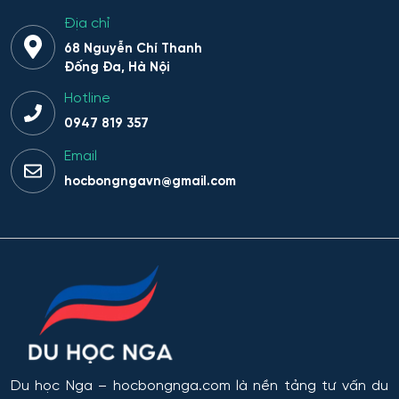
Địa chỉ
Giáo dục thể chất
68 Nguyễn Chí Thanh
Đống Đa, Hà Nội
Giáo dục và sư phạm
Hotline
Giáo dục đặc biệt
0947 819 357
Email
Hiệu suất tổ hợp máy bay
hocbongngavn@gmail.com
Hoạt động thông tin - thư viện
Hoạt động thực thi pháp luật
Hoạt động văn hóa - xã hội
Hàng không dẫn đường và kiểm soát không lưu
Du học Nga
– hocbongnga.com là nền tảng tư vấn du
Hành chính công