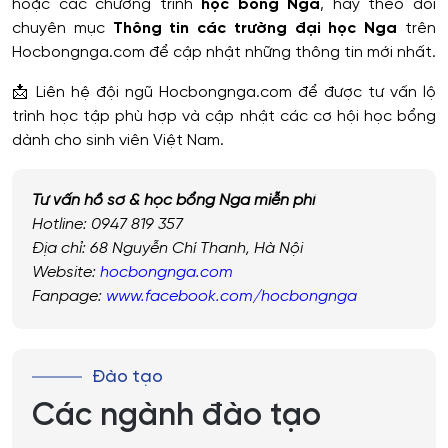
hoặc các chương trình
học bổng Nga
, hãy theo dõi
chuyên mục
Thông tin các trường đại học Nga
trên
Hocbongnga.com để cập nhật những thông tin mới nhất.
📩 Liên hệ đội ngũ Hocbongnga.com để được tư vấn lộ
trình học tập phù hợp và cập nhật các cơ hội học bổng
dành cho sinh viên Việt Nam.
Tư vấn hồ sơ & học bổng Nga miễn phí
Hotline: 0947 819 357
Địa chỉ: 68 Nguyễn Chí Thanh, Hà Nội
Website:
hocbongnga.com
Fanpage:
www.facebook.com/hocbongnga
Đào tạo
Các ngành đào tạo