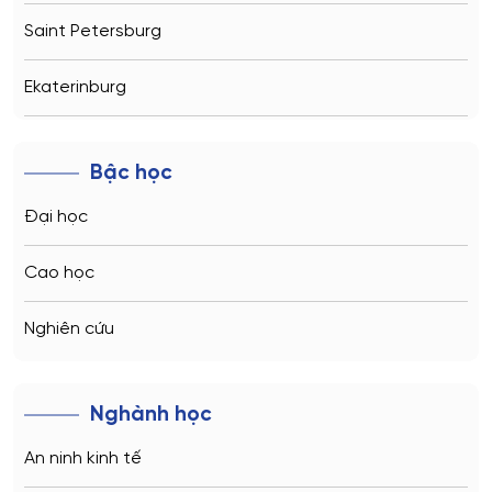
Saint Petersburg
Ekaterinburg
Novosibirsk
Bậc học
Kazan
Đại học
Vladivostok
Cao học
Sochi
Nghiên cứu
Volgograd
Nghành học
Kaliningrad
An ninh kinh tế
Vladimir