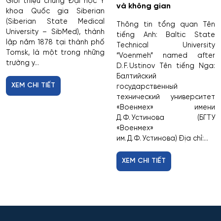
Giới thiệu chung Đại học Y
và không gian
khoa Quốc gia Siberian
Du lịch nghỉ dưỡng và hoạt động giải trí
(Siberian State Medical
Thông tin tổng quan Tên
University – SibMed), thành
tiếng Anh: Baltic State
Dân tộc học
lập năm 1878 tại thành phố
Technical University
Tomsk, là một trong những
“Voenmeh” named after
Dược
trường y...
D. F. Ustinov Tên tiếng Nga:
Балтийский
XEM CHI TIẾT
государственный
Dược công nghiệp
технический университет
«Военмех» имени
Dịch vụ
Д. Ф. Устинова (БГТУ
«Военмех»
Giám sát thông minh
им. Д. Ф. Устинова) Địa chỉ:...
XEM CHI TIẾT
Giám định tư pháp
Giáo dục chuyên nghiệp
Giáo dục sư phạm