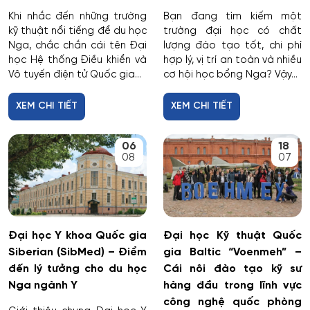
Cơ học ứng dụng
Khi nhắc đến những trường
Bạn đang tìm kiếm một
kỹ thuật nổi tiếng để du học
trường đại học có chất
Cơ khí
Nga, chắc chắn cái tên Đại
lượng đào tạo tốt, chi phí
học Hệ thống Điều khiển và
hợp lý, vị trí an toàn và nhiều
Vô tuyến điện tử Quốc gia...
cơ hội học bổng Nga? Vậy...
Cơ nhiệt máy bay và vũ trụ
XEM CHI TIẾT
XEM CHI TIẾT
Cơ sở hạ tầng nhà ở và xã hội
06
18
Cơ điện tử và Robotics
08
07
Cấp nước và xử lý nước thải đô thị - công nghiệp
Di truyền học
Đại học Y khoa Quốc gia
Đại học Kỹ thuật Quốc
Siberian (SibMed) – Điểm
gia Baltic “Voenmeh” –
Diễn xuất
đến lý tưởng cho du học
Cái nôi đào tạo kỹ sư
Nga ngành Y
hàng đầu trong lĩnh vực
Du lịch
công nghệ quốc phòng