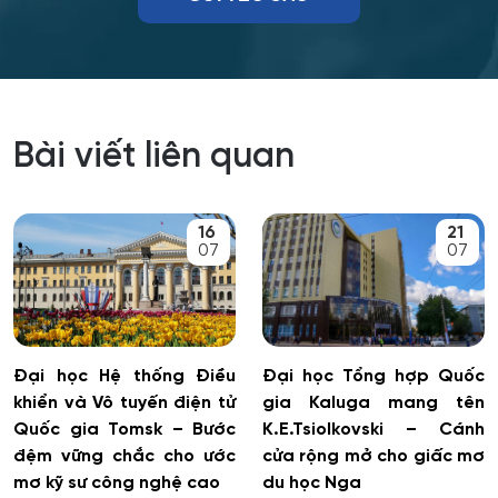
Công nghệ thực phẩm có nguồn gốc động vật
Công nghệ thực phẩm và tổ chức dịch vụ ăn uống
Công nghệ tài chính số và pháp luật
Bài viết liên quan
Công nghệ và thiết kế sản phẩm dệt may
Công nghệ xử lý vật liệu nghệ thuật
16
21
07
07
Công nghệ điện tử vi mô
Công tác xã hội
Đại học Hệ thống Điều
Đại học Tổng hợp Quốc
Công tác xã hội (hướng thanh niên)
khiển và Vô tuyến điện tử
gia Kaluga mang tên
Quốc gia Tomsk – Bước
K.E.Tsiolkovski – Cánh
đệm vững chắc cho ước
cửa rộng mở cho giấc mơ
Cơ học và mô hình toán học
mơ kỹ sư công nghệ cao
du học Nga