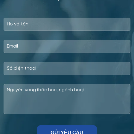
Tula
Công nghệ nano và kỹ thuật vi hệ thống
Tver
Công nghệ quy trình vận tải
Orenburg
Công nghệ sinh học
Perm
Công nghệ sinh thái và Phát triển bền vững
Ufa
Công nghệ sản phẩm công nghiệp nhẹ
Công nghệ sản xuất và chế biến nông sản
Công nghệ thăm dò địa chất
Công nghệ thực phẩm có nguồn gốc thực vật