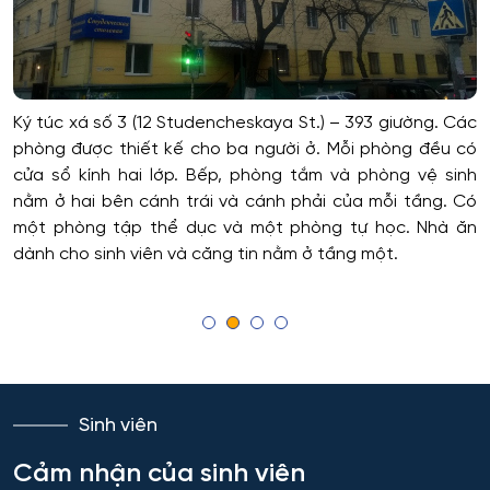
Bảo mật công nghệ thông tin trong thực thi pháp luật
Voronezh
Bảo mật máy tính
Tambov
Ký túc xá số 3 (12 Studencheskaya St.) – 393 giường. Các
Bảo mật thông tin
phòng được thiết kế cho ba người ở. Mỗi phòng đều có
Krasnodar
cửa sổ kính hai lớp. Bếp, phòng tắm và phòng vệ sinh
nằm ở hai bên cánh trái và cánh phải của mỗi tầng. Có
Bảo mật thông tin của hệ thống tự động
Belgorod
một phòng tập thể dục và một phòng tự học. Nhà ăn
dành cho sinh viên và căng tin nằm ở tầng một.
Bảo mật thông tin của hệ thống viễn thông
Yaroslavl
Bảo trì kỹ thuật và khai thác thiết bị vô tuyến điện tử
Ivanovo
Bảo tồn và gìn giữ di sản văn hóa và thiên nhiên
Ulyanovsk
Sinh viên
Chuẩn hóa và đo lường
Irkutsk
Cảm nhận của sinh viên
Chính sách công và khoa học xã hội