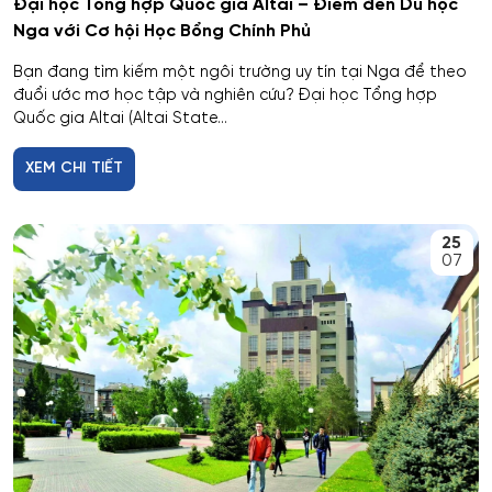
Đại học Tổng hợp Quốc gia Altai – Điểm đến Du học
Cơ nhiệt máy bay và vũ trụ
Nga với Cơ hội Học Bổng Chính Phủ
Bạn đang tìm kiếm một ngôi trường uy tín tại Nga để theo
Cơ sở hạ tầng nhà ở và xã hội
đuổi ước mơ học tập và nghiên cứu? Đại học Tổng hợp
Quốc gia Altai (Altai State...
Cơ điện tử và Robotics
XEM CHI TIẾT
Cấp nước và xử lý nước thải đô thị - công nghiệp
Di truyền học
25
07
Diễn xuất
Du lịch
Du lịch nghỉ dưỡng và hoạt động giải trí
Dân tộc học