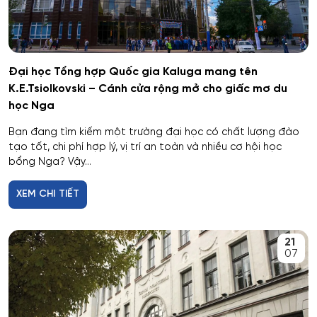
Hóa học
Hóa học cơ bản và ứng dụng
Đại học Tổng hợp Quốc gia Kaluga mang tên
K.E.Tsiolkovski – Cánh cửa rộng mở cho giấc mơ du
học Nga
Hóa học, Vật lý và Cơ học Vật liệu
Bạn đang tìm kiếm một trường đại học có chất lượng đào
Hóa nông và khoa học đất nông nghiệp
tạo tốt, chi phí hợp lý, vị trí an toàn và nhiều cơ hội học
bổng Nga? Vậy...
Hóa sinh y học
XEM CHI TIẾT
Hải quan
21
Hệ thống an ninh thông tin – phân tích
07
Hệ thống chấp hành hàng không - vũ trụ