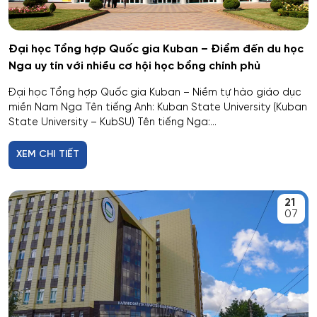
Giáo dục đặc biệt
Đại học Tổng hợp Quốc gia Kuban – Điểm đến du học
Hiệu suất tổ hợp máy bay
Nga uy tín với nhiều cơ hội học bổng chính phủ
Đại học Tổng hợp Quốc gia Kuban – Niềm tự hào giáo dục
Hoạt động thông tin - thư viện
miền Nam Nga Tên tiếng Anh: Kuban State University (Kuban
State University – KubSU) Tên tiếng Nga:...
Hoạt động thực thi pháp luật
XEM CHI TIẾT
Hoạt động văn hóa - xã hội
21
Hàng không dẫn đường và kiểm soát không lưu
07
Hành chính công
Hóa dược
Hóa dầu và công nghệ sinh học