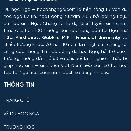
Hệ thống tự động và điều khiển thông minh
Du học Nga
– hocbongnga.com là nền tảng tư vấn du
học Nga uy tín, hoạt động từ năm 2013 bởi đội ngũ cựu
Hệ thống và công nghệ sinh học kỹ thuật
du học sinh Nga. Chúng tôi là đại diện tuyển sinh chính
thức cho hơn 100 trường đại học hàng đầu tại Nga như
Hệ thống và tổ hợp vô tuyến điện tử
HSE
,
Plekhanov
,
Gubkin
,
MIPT
,
Financial University
và
nhiều trường khác. Với hơn 10 năm kinh nghiệm, chúng tôi
Hệ thống điều khiển chuyển động và dẫn đường
cung cấp thông tin
học bổng du học Nga
, hỗ trợ chọn
trường, hướng dẫn hồ sơ và chia sẻ kinh nghiệm thực tế
Hệ thống điều khiển máy bay
giúp học sinh – sinh viên Việt Nam tiếp cận cơ hội học
tập tại Nga một cách minh bạch và đáng tin cậy.
Hệ thống điều khiển robot và UAV
THÔNG TIN
Hệ thống điều khiển và vận hành đường sắt
TRANG CHỦ
Hồ chứa và Kỹ thuật sản xuất
VỀ DU HỌC NGA
Hỗ trợ dẫn đường – hệ thống quỹ đạo cho thiết bị vũ
TRƯỜNG HỌC
trụ