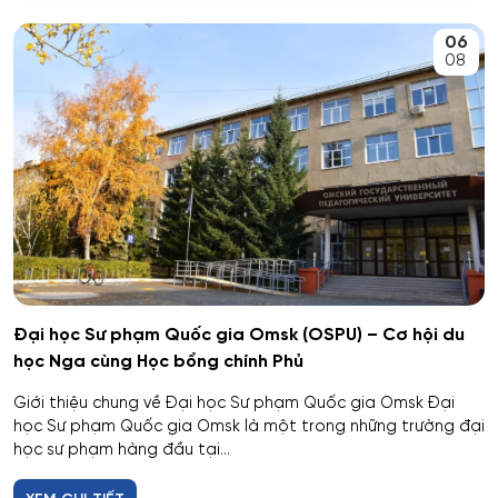
An toàn kỹ thuật và môi trường
06
Kemerovo
08
An toàn môi trường kỹ thuật
Veliky Novgorod
An toàn thông tin
Penza
Biên - Phiên dịch
Barnaul
Biểu diễn nghệ thuật múa
Kursk
Báo chí
Kaluga
Đại học Sư phạm Quốc gia Omsk (OSPU) – Cơ hội du
học Nga cùng Học bổng chính Phủ
Bản đồ và Địa tin học
Ryazan
Giới thiệu chung về Đại học Sư phạm Quốc gia Omsk Đại
Bảo mật công nghệ thông tin trong thực thi pháp luật
học Sư phạm Quốc gia Omsk là một trong những trường đại
Voronezh
học sư phạm hàng đầu tại...
Bảo mật máy tính