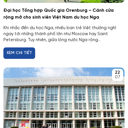
Dược
Đại học Tổng hợp Quốc gia Orenburg – Cánh cửa
rộng mở cho sinh viên Việt Nam du học Nga
Dược công nghiệp
Khi nhắc đến du học Nga, nhiều bạn trẻ Việt thường nghĩ
ngay tới những thành phố lớn như Moscow hay Saint
Dịch vụ
Petersburg. Tuy nhiên, giữa lòng nước Nga rộng...
Giám sát thông minh
XEM CHI TIẾT
Giám định tư pháp
22
07
Giáo dục chuyên nghiệp
Giáo dục sư phạm
Giáo dục thể chất
Giáo dục và sư phạm