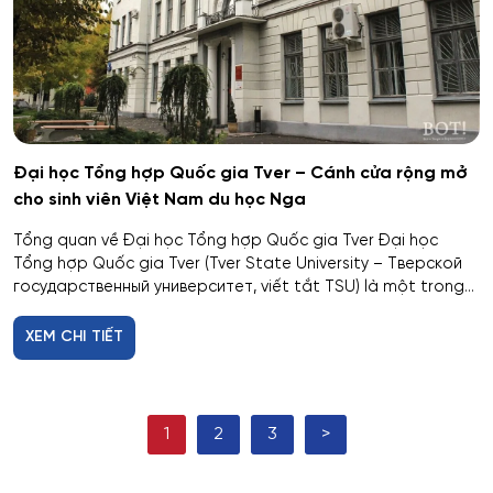
Hệ thống cơ điện đặc biệt
Hệ thống cấp nhiệt & điện cho thiết bị – cơ sở quân
sự kỹ thuật
Hệ thống dẫn đường và định vị
Đại học Tổng hợp Quốc gia Tver – Cánh cửa rộng mở
Hệ thống không gian và tên lửa
cho sinh viên Việt Nam du học Nga
Tổng quan về Đại học Tổng hợp Quốc gia Tver Đại học
Hệ thống kỹ thuật radar đặc chủng
Tổng hợp Quốc gia Tver (Tver State University – Тверской
государственный университет, viết tắt TSU) là một trong...
Hệ thống kỹ thuật tổ chức – kỹ thuật đặc thù
XEM CHI TIẾT
Hệ thống Làm lạnh, Thiết bị đông lạnh, Điều hòa
không khí và Hỗ trợ Sự sống
1
2
3
>
Hệ thống phân tích và bảo mật thông tin