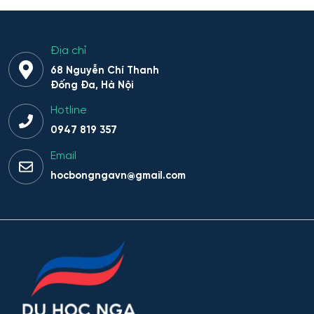
Hệ thống sinh tồn đặc thù
Hệ thống thông minh trong lĩnh vực nhân văn
Địa chỉ
68 Nguyễn Chí Thanh
Hệ thống thông tin
Đống Đa, Hà Nội
Hotline
Hệ thống thông tin và Công nghệ
0947 819 357
Hệ thống thông tin và công nghệ thông tin truyền
Email
thông
hocbongngavn@gmail.com
Hệ thống thông tin và lập trình
Hệ thống trí tuệ nhân tạo trong lĩnh vực nhân văn – xã
hội
Hệ thống tên lửa và Khoa học Vũ trụ