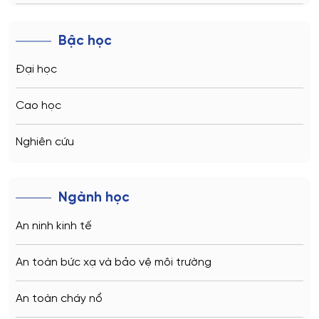
Novosibirsk
Bậc học
Kazan
Đại học
Vladivostok
Cao học
Sochi
Nghiên cứu
Volgograd
Ngành học
Kaliningrad
An ninh kinh tế
Vladimir
An toàn bức xạ và bảo vệ môi trường
Saratov
An toàn cháy nổ
Stavropol