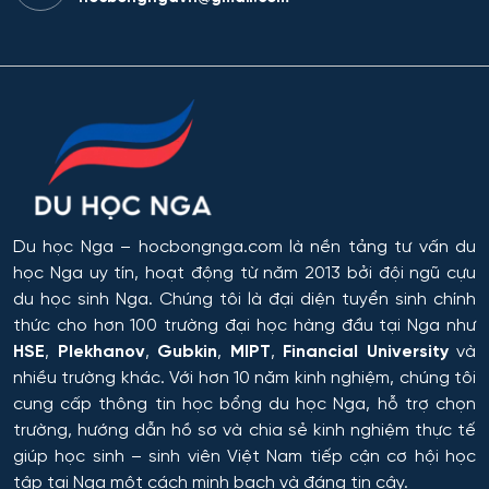
Tyumen
Các quy trình tiết kiệm năng lượng và tài nguyên
Omsk
trong công nghệ hóa học, hóa dầu và công nghệ sinh
học
Rostov
Công chứng và hoạt động công chứng
Orel
Công nghiệp sinh thái và công nghệ sinh học
Tomsk
Du học Nga
– hocbongnga.com là nền tảng tư vấn du
Công nghệ chế biến và khai thác gỗ
học Nga uy tín, hoạt động từ năm 2013 bởi đội ngũ cựu
Krasnoyarsk
du học sinh Nga. Chúng tôi là đại diện tuyển sinh chính
Công nghệ Hóa học
thức cho hơn 100 trường đại học hàng đầu tại Nga như
Yakutsk
HSE
,
Plekhanov
,
Gubkin
,
MIPT
,
Financial University
và
Công nghệ in ấn và đóng gói sản xuất
nhiều trường khác. Với hơn 10 năm kinh nghiệm, chúng tôi
Samara
cung cấp thông tin
học bổng du học Nga
, hỗ trợ chọn
Công nghệ laser
trường, hướng dẫn hồ sơ và chia sẻ kinh nghiệm thực tế
Tula
giúp học sinh – sinh viên Việt Nam tiếp cận cơ hội học
Công nghệ nano và kỹ thuật vi hệ thống
tập tại Nga một cách minh bạch và đáng tin cậy.