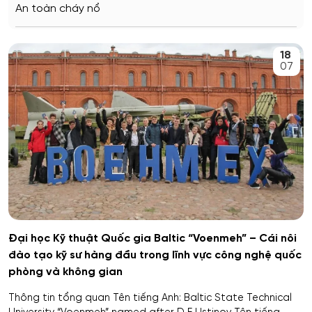
An toàn cháy nổ
Stavropol
An toàn kỹ thuật và môi trường
18
Kemerovo
07
An toàn môi trường kỹ thuật
Veliky Novgorod
An toàn thông tin
Penza
Biên - Phiên dịch
Barnaul
Biểu diễn nghệ thuật múa
Kursk
Báo chí
Kaluga
Đại học Kỹ thuật Quốc gia Baltic “Voenmeh” – Cái nôi
đào tạo kỹ sư hàng đầu trong lĩnh vực công nghệ quốc
Bản đồ và Địa tin học
Ryazan
phòng và không gian
Bảo mật công nghệ thông tin trong thực thi pháp luật
Thông tin tổng quan Tên tiếng Anh: Baltic State Technical
Voronezh