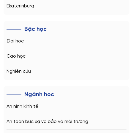
Ekaterinburg
Novosibirsk
Bậc học
Kazan
Đại học
Vladivostok
Cao học
Sochi
Nghiên cứu
Volgograd
Ngành học
Kaliningrad
An ninh kinh tế
Vladimir
An toàn bức xạ và bảo vệ môi trường
Saratov