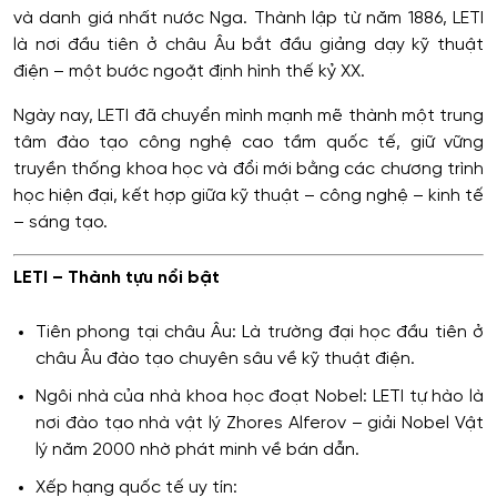
và danh giá nhất nước Nga. Thành lập từ năm 1886, LETI
là nơi đầu tiên ở châu Âu bắt đầu giảng dạy kỹ thuật
điện – một bước ngoặt định hình thế kỷ XX.
Ngày nay, LETI đã chuyển mình mạnh mẽ thành một trung
tâm đào tạo công nghệ cao tầm quốc tế, giữ vững
truyền thống khoa học và đổi mới bằng các chương trình
học hiện đại, kết hợp giữa kỹ thuật – công nghệ – kinh tế
– sáng tạo.
LETI – Thành tựu nổi bật
Tiên phong tại châu Âu: Là trường đại học đầu tiên ở
châu Âu đào tạo chuyên sâu về kỹ thuật điện.
Ngôi nhà của nhà khoa học đoạt Nobel: LETI tự hào là
nơi đào tạo nhà vật lý Zhores Alferov – giải Nobel Vật
lý năm 2000 nhờ phát minh về bán dẫn.
Xếp hạng quốc tế uy tín: