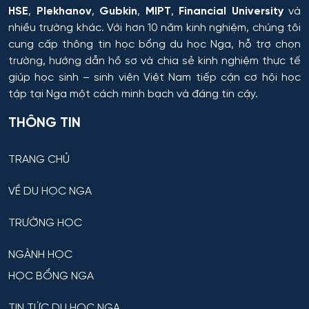
HSE
,
Plekhanov
,
Gubkin
,
MIPT
,
Financial University
và
Hóa nông và khoa học đất nông nghiệp
nhiều trường khác. Với hơn 10 năm kinh nghiệm, chúng tôi
cung cấp thông tin
học bổng du học Nga
, hỗ trợ chọn
Hóa sinh y học
trường, hướng dẫn hồ sơ và chia sẻ kinh nghiệm thực tế
giúp học sinh – sinh viên Việt Nam tiếp cận cơ hội học
Hải quan
tập tại Nga một cách minh bạch và đáng tin cậy.
Hệ thống an ninh thông tin – phân tích
THÔNG TIN
Hệ thống chấp hành hàng không - vũ trụ
TRANG CHỦ
VỀ DU HỌC NGA
Hệ thống cơ điện đặc biệt
TRƯỜNG HỌC
Hệ thống cấp nhiệt & điện cho thiết bị – cơ sở quân
sự kỹ thuật
NGÀNH HỌC
Hệ thống dẫn đường và định vị
HỌC BỔNG NGA
TIN TỨC DU HỌC NGA