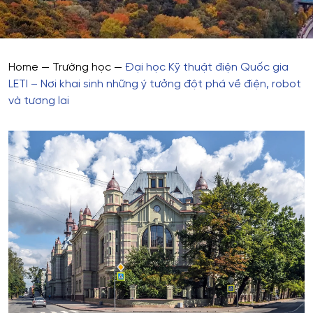
Home
—
Trường học
—
Đại học Kỹ thuật điện Quốc gia
LETI – Nơi khai sinh những ý tưởng đột phá về điện, robot
và tương lai