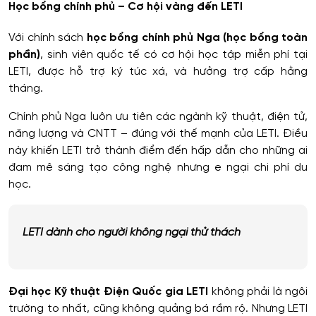
Học bổng chính phủ – Cơ hội vàng đến LETI
Với chính sách
học bổng chính phủ Nga (học bổng toàn
phần)
, sinh viên quốc tế có cơ hội học tập miễn phí tại
LETI, được hỗ trợ ký túc xá, và hưởng trợ cấp hằng
tháng.
Chính phủ Nga luôn ưu tiên các ngành kỹ thuật, điện tử,
năng lượng và CNTT – đúng với thế mạnh của LETI. Điều
này khiến LETI trở thành điểm đến hấp dẫn cho những ai
đam mê sáng tạo công nghệ nhưng e ngại chi phí du
học.
LETI dành cho người không ngại thử thách
Đại học Kỹ thuật Điện Quốc gia LETI
không phải là ngôi
trường to nhất, cũng không quảng bá rầm rộ. Nhưng LETI