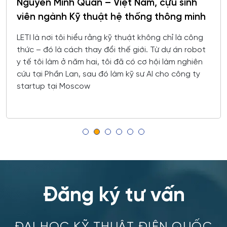
Nguyễn Minh Quân – Việt Nam, cựu sinh
Công nghệ chế biến và khai thác gỗ
viên ngành Kỹ thuật hệ thống thông minh
Krasnoyarsk
Công nghệ Hóa học
LETI là nơi tôi hiểu rằng kỹ thuật không chỉ là công
Yakutsk
thức – đó là cách thay đổi thế giới. Từ dự án robot
Công nghệ in ấn và đóng gói sản xuất
y tế tôi làm ở năm hai, tôi đã có cơ hội làm nghiên
Samara
cứu tại Phần Lan, sau đó làm kỹ sư AI cho công ty
Công nghệ laser
startup tại Moscow
Tula
Công nghệ nano và kỹ thuật vi hệ thống
Tver
Công nghệ quy trình vận tải
Orenburg
Công nghệ sinh học
Perm
Công nghệ sinh thái và Phát triển bền vững
Đăng ký tư vấn
Ufa
Công nghệ sản phẩm công nghiệp nhẹ
ĐẠI HỌC KỸ THUẬT ĐIỆN QUỐC