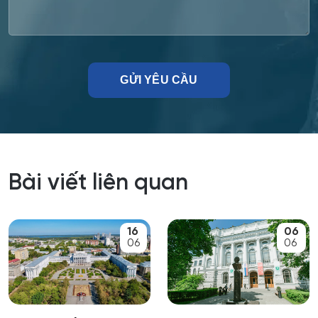
Công tác xã hội
Công tác xã hội (hướng thanh niên)
Cơ học và mô hình toán học
Cơ học ứng dụng
Cơ khí
Bài viết liên quan
Cơ nhiệt máy bay và vũ trụ
16
06
Cơ sở hạ tầng nhà ở và xã hội
06
06
Cơ điện tử và Robotics
Cấp nước và xử lý nước thải đô thị - công nghiệp