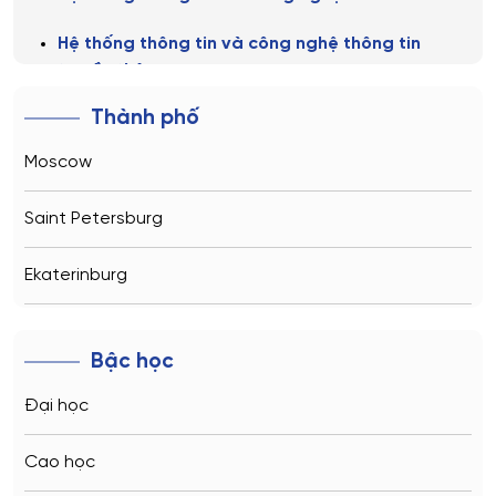
Hệ thống thông tin và công nghệ thông tin
truyền thông
Thành phố
Hệ thống và công nghệ sinh học kỹ thuật
Moscow
Hệ thống và tổ hợp vô tuyến điện tử
Khoa học chính trị
Saint Petersburg
Khoa học và công nghệ vật liệu
Ekaterinburg
Kinh tế
Novosibirsk
Bậc học
Kỹ thuật phần mềm
Kazan
Đại học
Luyện kim
Vladivostok
Ngôn ngữ học
Cao học