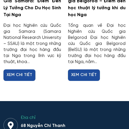
Giám sát thông minh
Gia Samara: Điểm Đến
gia Belgorod – Điểm đến
Lý Tưởng Cho Du Học Sinh
học thuật lý tưởng khi du
Giám định tư pháp
Tại Nga
học Nga
Đại học Nghiên cứu Quốc
Tổng quan về Đại học
Giáo dục chuyên nghiệp
gia Samara (Samara
Nghiên cứu Quốc gia
National Research University
Belgorod Đại học Nghiên
– SSAU) là một trong những
cứu Quốc gia Belgorod
Giáo dục sư phạm
trường đại học hàng đầu
(BelSU) là một trong những
tại Nga trong lĩnh vực kỹ
trường đại học hàng đầu
Giáo dục thể chất
thuật, khoa...
tại Nga, nằm...
Giáo dục và sư phạm
XEM CHI TIẾT
XEM CHI TIẾT
Giáo dục đặc biệt
Hiệu suất tổ hợp máy bay
Hoạt động thông tin - thư viện
Địa chỉ
68 Nguyễn Chí Thanh