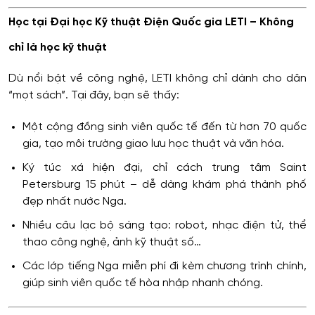
Học tại Đại học Kỹ thuật Điện Quốc gia LETI – Không
chỉ là học kỹ thuật
Dù nổi bật về công nghệ, LETI không chỉ dành cho dân
“mọt sách”. Tại đây, bạn sẽ thấy:
Một cộng đồng sinh viên quốc tế đến từ hơn 70 quốc
gia, tạo môi trường giao lưu học thuật và văn hóa.
Ký túc xá hiện đại, chỉ cách trung tâm Saint
Petersburg 15 phút – dễ dàng khám phá thành phố
đẹp nhất nước Nga.
Nhiều câu lạc bộ sáng tạo: robot, nhạc điện tử, thể
thao công nghệ, ảnh kỹ thuật số…
Các lớp tiếng Nga miễn phí đi kèm chương trình chính,
giúp sinh viên quốc tế hòa nhập nhanh chóng.