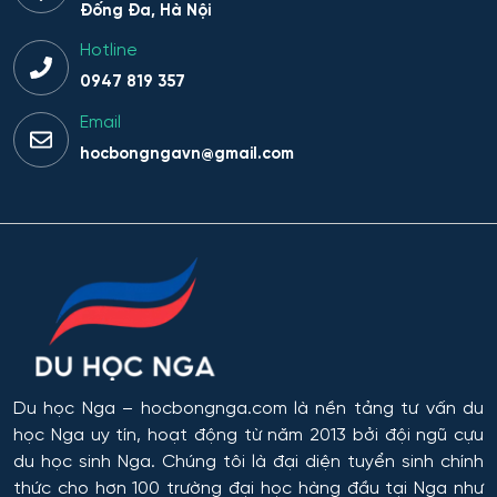
Đống Đa, Hà Nội
Hoạt động thực thi pháp luật
Hotline
Hoạt động văn hóa - xã hội
0947 819 357
Email
Hàng không dẫn đường và kiểm soát không lưu
hocbongngavn@gmail.com
Hành chính công
Hóa dược
Hóa dầu và công nghệ sinh học
Hóa học
Du học Nga
– hocbongnga.com là nền tảng tư vấn du
Hóa học cơ bản và ứng dụng
học Nga uy tín, hoạt động từ năm 2013 bởi đội ngũ cựu
du học sinh Nga. Chúng tôi là đại diện tuyển sinh chính
Hóa học, Vật lý và Cơ học Vật liệu
thức cho hơn 100 trường đại học hàng đầu tại Nga như