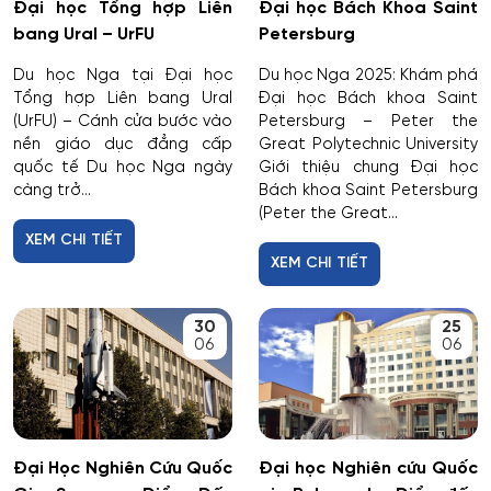
Đại học Tổng hợp Liên
Đại học Bách Khoa Saint
bang Ural – UrFU
Petersburg
Di truyền học
Du học Nga tại Đại học
Du học Nga 2025: Khám phá
Tổng hợp Liên bang Ural
Đại học Bách khoa Saint
Diễn xuất
(UrFU) – Cánh cửa bước vào
Petersburg – Peter the
nền giáo dục đẳng cấp
Great Polytechnic University
Du lịch
quốc tế Du học Nga ngày
Giới thiệu chung Đại học
càng trở...
Bách khoa Saint Petersburg
Du lịch nghỉ dưỡng và hoạt động giải trí
(Peter the Great...
XEM CHI TIẾT
XEM CHI TIẾT
Dân tộc học
Dược
30
25
06
06
Dược công nghiệp
Dịch vụ
Đại Học Nghiên Cứu Quốc
Đại học Nghiên cứu Quốc