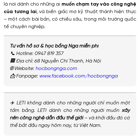
là nơi dành cho những ai
muốn chạm tay vào công nghệ
của tương lai
, và biến giấc mơ kỹ thuật thành hiện thực
– một cách bài bản, có chiều sâu, trong môi trường quốc
tế chuyên nghiệp.
Tư vấn hồ sơ & học bổng Nga miễn phí
📞 Hotline: 0947 819 357
🏢 Địa chỉ: 68 Nguyễn Chí Thanh, Hà Nội
🌐 Website:
hocbongnga.com
📩 Fanpage:
www.facebook.com/hocbongnga
✈️ LETI không dành cho những người chỉ muốn một
tấm bằng. LETI dành cho những người muốn
xây
nên công nghệ dẫn đầu thế giới
– và khởi đầu đó có
thể bắt đầu ngay hôm nay, từ Việt Nam.