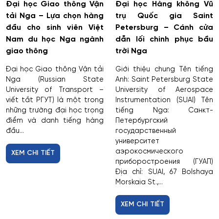
Đại học Giao thông Vận
Đại học Hàng không Vũ
Công nghệ sản phẩm công nghiệp nhẹ
tải Nga – Lựa chọn hàng
trụ Quốc gia Saint
đầu cho sinh viên Việt
Petersburg – Cánh cửa
Công nghệ sản xuất và chế biến nông sản
Nam du học Nga ngành
dẫn lối chinh phục bầu
giao thông
trời Nga
Công nghệ thăm dò địa chất
Đại học Giao thông Vận tải
Giới thiệu chung Tên tiếng
Nga (Russian State
Anh: Saint Petersburg State
Công nghệ thực phẩm có nguồn gốc thực vật
University of Transport –
University of Aerospace
viết tắt РГУТ) là một trong
Instrumentation (SUAI) Tên
Công nghệ thực phẩm có nguồn gốc động vật
những trường đại học trọng
tiếng Nga: Санкт-
điểm và danh tiếng hàng
Петербургский
Công nghệ thực phẩm và tổ chức dịch vụ ăn uống
đầu...
государственный
университет
аэрокосмического
XEM CHI TIẾT
Công nghệ tài chính số và pháp luật
приборостроения (ГУАП)
Địa chỉ: SUAI, 67 Bolshaya
Công nghệ và thiết kế sản phẩm dệt may
Morskaia St.,...
Công nghệ xử lý vật liệu nghệ thuật
XEM CHI TIẾT