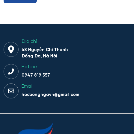
Cấp nước và xử lý nước thải đô thị - công nghiệp
Di truyền học
Diễn xuất
Địa chỉ
68 Nguyễn Chí Thanh
Du lịch
Đống Đa, Hà Nội
Hotline
Du lịch nghỉ dưỡng và hoạt động giải trí
0947 819 357
Email
Dân tộc học
hocbongngavn@gmail.com
Dược
Dược công nghiệp
Dịch vụ