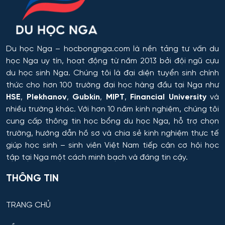
Giám sát thông minh
Giám định tư pháp
Du học Nga
– hocbongnga.com là nền tảng tư vấn du
học Nga uy tín, hoạt động từ năm 2013 bởi đội ngũ cựu
du học sinh Nga. Chúng tôi là đại diện tuyển sinh chính
Giáo dục chuyên nghiệp
thức cho hơn 100 trường đại học hàng đầu tại Nga như
HSE
,
Plekhanov
,
Gubkin
,
MIPT
,
Financial University
và
Giáo dục sư phạm
nhiều trường khác. Với hơn 10 năm kinh nghiệm, chúng tôi
cung cấp thông tin
học bổng du học Nga
, hỗ trợ chọn
Giáo dục thể chất
trường, hướng dẫn hồ sơ và chia sẻ kinh nghiệm thực tế
giúp học sinh – sinh viên Việt Nam tiếp cận cơ hội học
Giáo dục và sư phạm
tập tại Nga một cách minh bạch và đáng tin cậy.
Giáo dục đặc biệt
THÔNG TIN
Hiệu suất tổ hợp máy bay
TRANG CHỦ