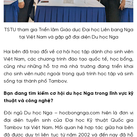
TSTU tham gia Triển lãm Giáo dục Đại học Liên bang Nga
tại Việt Nam và gặp gỡ đại diện Du học Nga
Hai bên đã trao đổi về cơ hội học tập dành cho sinh viên
Việt Nam, các chương trình đào tạo quốc tế, học bổng,
cũng như những hỗ trợ mà nhà trường đang triển khai
cho sinh viên nước ngoài trong quá trình học tập và sinh
sống tại thành phố Tambov.
Bạn đang tìm kiếm cơ hội du học Nga trong lĩnh vực kỹ
thuật và công nghệ?
Đội ngũ Du học Nga – hocbongnga.com hiện là đơn vị
đại diện tuyển sinh của Đại học Kỹ thuật Quốc gia
Tambov tại Việt Nam. Mối quan hệ hợp tác giữa hai bên
đã được duy trì liên tục từ năm 2002 và đến nay đã hỗ