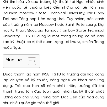
Khi tìm hiểu về các trường kỹ thuật tại Nga, nhiều sinh
viên quốc tế thường biết đến những cái tên lớn như
Bauman Moscow State Technical University, MIPT hay
Đại học Tổng hợp Liên bang Ural. Tuy nhiên, bên cạnh
các trường nằm tại Moscow hoặc Saint Petersburg, Đại
học Kỹ thuật Quốc gia Tambov (Tambov State Technical
University – TSTU) cũng là một trong những cơ sở đào
tạo kỹ thuật có vị thế quan trọng tại khu vực miền Trung
nước Nga.
Mục lục
Được thành lập năm 1958, TSTU là trường đại học công
lập chuyên về kỹ thuật, công nghệ và khoa học ứng
dụng. Trải qua hơn 65 năm phát triển, trường đã trở
thành trung tâm đào tạo nguồn nhân lực kỹ thuật chất
lượng cao cho vùng Trung tâm Đất Đen của Nga cũng
như nhiều quốc gia trên thế giới.