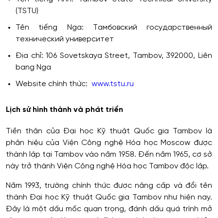
(TSTU)
Tên tiếng Nga: Тамбовский государственный
технический университет
Địa chỉ: 106 Sovetskaya Street, Tambov, 392000, Liên
bang Nga
Website chính thức:
www.tstu.ru
Lịch sử hình thành và phát triển
Tiền thân của Đại học Kỹ thuật Quốc gia Tambov là
phân hiệu của Viện Công nghệ Hóa học Moscow được
thành lập tại Tambov vào năm 1958. Đến năm 1965, cơ sở
này trở thành Viện Công nghệ Hóa học Tambov độc lập.
Năm 1993, trường chính thức được nâng cấp và đổi tên
thành Đại học Kỹ thuật Quốc gia Tambov như hiện nay.
Đây là một dấu mốc quan trọng, đánh dấu quá trình mở