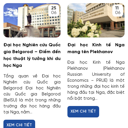
Công nghệ điện tử vi mô
25
11
06
06
Công tác xã hội
Công tác xã hội (hướng thanh niên)
Đại học Nghiên cứu Quốc
Đại học Kinh tế Nga
Cơ học và mô hình toán học
gia Belgorod – Điểm đến
mang tên Plekhanov
học thuật lý tưởng khi du
Đại học Kinh tế Nga
Cơ học ứng dụng
học Nga
Plekhanov (Plekhanov
Russian University of
Tổng quan về Đại học
Cơ khí
Economics – PRUE) là một
Nghiên cứu Quốc gia
trong những đại học kinh tế
Belgorod Đại học Nghiên
hàng đầu tại Nga, đặc biệt
Cơ nhiệt máy bay và vũ trụ
cứu Quốc gia Belgorod
nổi bật trong...
(BelSU) là một trong những
trường đại học hàng đầu
Cơ sở hạ tầng nhà ở và xã hội
XEM CHI TIẾT
tại Nga, nằm...
Cơ điện tử và Robotics
XEM CHI TIẾT