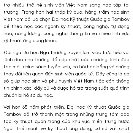
trợ nhiều thế hệ sinh viên Việt Nam sang học tập tại
trường. Trong hơn hai thập kỷ qua, hàng trăm học sinh
Việt Nam đã lựa chọn Đại học Kỹ thuật Quốc gia Tambov
để theo học các ngành kỹ thuật, công nghệ, tự động
hóa, năng lượng, công nghệ thông tin và nhiều lĩnh vực
kỹ thuật ứng dụng khác.
Đội ngũ Du học Nga thường xuyên làm việc trực tiếp với
lãnh đạo nhà trường để cập nhật các chương trình đào
tạo mới, chính sách tuyển sinh, cơ hội học bổng và những
thay đổi liên quan đến sinh viên quốc tế. Đây cũng là cơ
sở giúp học sinh và phụ huynh Việt Nam tiếp cận thông
tin chính xác, đầy đủ và được hỗ trợ trong suốt quá trình
chuẩn bị hồ sơ du học.
Với hơn 65 năm phát triển, Đại học Kỹ thuật Quốc gia
Tambov đã trở thành một trong những trung tâm đào
tạo kỹ thuật quan trọng của khu vực miền Trung nước
Nga. Thế mạnh về kỹ thuật ứng dụng, cơ sở vật chất