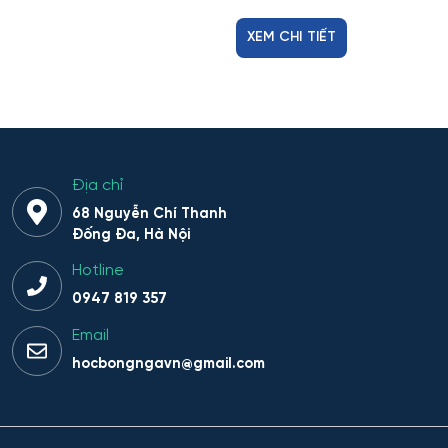
XEM CHI TIẾT
Giáo dục đặc biệt
Hiệu suất tổ hợp máy bay
Hoạt động thông tin - thư viện
Địa chỉ
Hoạt động thực thi pháp luật
68 Nguyễn Chí Thanh
Đống Đa, Hà Nội
Hoạt động văn hóa - xã hội
Hotline
Hàng không dẫn đường và kiểm soát không lưu
0947 819 357
Email
Hành chính công
hocbongngavn@gmail.com
Hóa dược