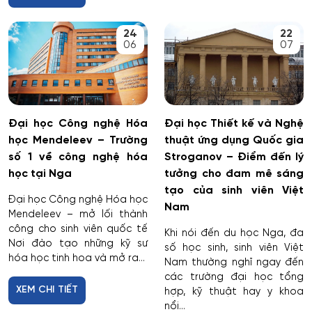
Dược
24
22
06
07
Dược công nghiệp
Dịch vụ
Đại học Công nghệ Hóa
Đại học Thiết kế và Nghệ
Giám sát thông minh
học Mendeleev – Trường
thuật ứng dụng Quốc gia
số 1 về công nghệ hóa
Stroganov – Điểm đến lý
Giám định tư pháp
học tại Nga
tưởng cho đam mê sáng
tạo của sinh viên Việt
Giáo dục chuyên nghiệp
Đại học Công nghệ Hóa học
Nam
Mendeleev – mở lối thành
công cho sinh viên quốc tế
Khi nói đến du học Nga, đa
Giáo dục sư phạm
Nơi đào tạo những kỹ sư
số học sinh, sinh viên Việt
hóa học tinh hoa và mở ra...
Nam thường nghĩ ngay đến
Giáo dục thể chất
các trường đại học tổng
XEM CHI TIẾT
hợp, kỹ thuật hay y khoa
Giáo dục và sư phạm
nổi...