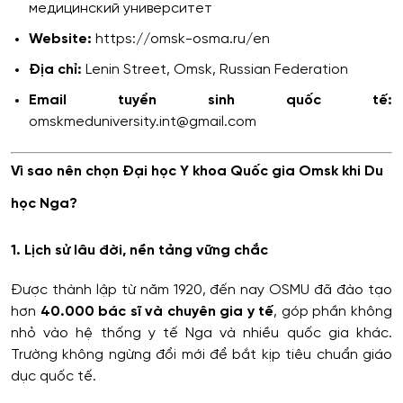
медицинский университет
Website:
https://omsk-osma.ru/en
Địa chỉ:
Lenin Street, Omsk, Russian Federation
Email tuyển sinh quốc tế:
omskmeduniversity.int@gmail.com
Vì sao nên chọn Đại học Y khoa Quốc gia Omsk khi Du
học Nga?
1. Lịch sử lâu đời, nền tảng vững chắc
Được thành lập từ năm 1920, đến nay OSMU đã đào tạo
hơn
40.000 bác sĩ và chuyên gia y tế
, góp phần không
nhỏ vào hệ thống y tế Nga và nhiều quốc gia khác.
Trường không ngừng đổi mới để bắt kịp tiêu chuẩn giáo
dục quốc tế.