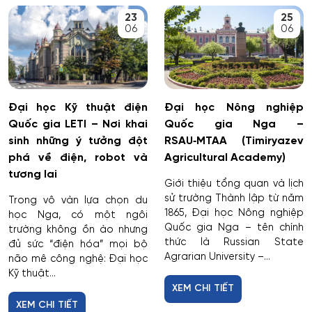
Cơ nhiệt máy bay và vũ trụ
23
25
06
06
Cơ sở hạ tầng nhà ở và xã hội
Cơ điện tử và Robotics
Đại học Kỹ thuật điện
Đại học Nông nghiệp
Cấp nước và xử lý nước thải đô thị - công nghiệp
Quốc gia LETI – Nơi khai
Quốc gia Nga –
sinh những ý tưởng đột
RSAU‑MTAA (Timiryazev
Di truyền học
phá về điện, robot và
Agricultural Academy)
tương lai
Giới thiệu tổng quan và lịch
Diễn xuất
sử trường Thành lập từ năm
Trong vô vàn lựa chọn du
1865, Đại học Nông nghiệp
học Nga, có một ngôi
Du lịch
Quốc gia Nga – tên chính
trường không ồn ào nhưng
thức là Russian State
đủ sức “điện hóa” mọi bộ
Agrarian University –...
não mê công nghệ: Đại học
Du lịch nghỉ dưỡng và hoạt động giải trí
Kỹ thuật...
XEM CHI TIẾT
Dân tộc học
XEM CHI TIẾT