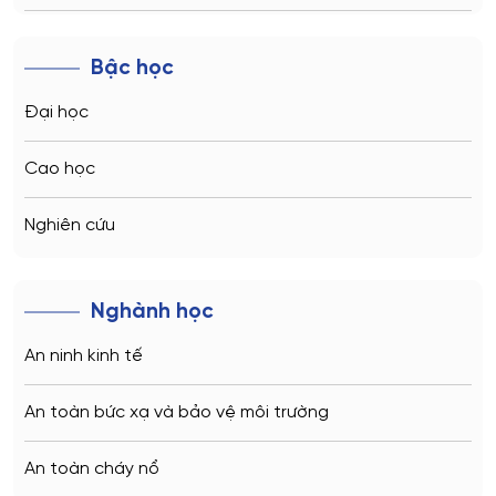
Novosibirsk
Bậc học
Kazan
Đại học
Vladivostok
Cao học
Sochi
Nghiên cứu
Volgograd
Nghành học
Kaliningrad
An ninh kinh tế
Vladimir
An toàn bức xạ và bảo vệ môi trường
Saratov
An toàn cháy nổ
Stavropol