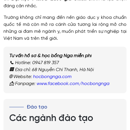
đáng cân nhắc.
Trường không chỉ mang đến nền giáo dục y khoa chuẩn
quốc tế mà còn mở ra cánh cửa tương lai rộng mở cho
những ai đam mê ngành y, muốn phát triển sự nghiệp tại
Việt Nam và trên thế giới.
Tư vấn hồ sơ & học bổng Nga miễn phí
📞 Hotline: 0947 819 357
🏢 Địa chỉ: 68 Nguyễn Chí Thanh, Hà Nội
🌐 Website:
hocbongnga.com
📩 Fanpage:
www.facebook.com/hocbongnga
Đào tạo
Các ngành đào tạo