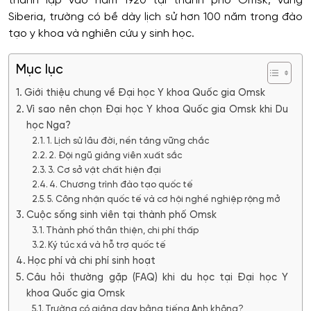
thành lập vào năm 1920 tại thành phố Omsk, vùng
Siberia, trường có bề dày lịch sử hơn 100 năm trong đào
tạo y khoa và nghiên cứu y sinh học.
Mục lục
Giới thiệu chung về Đại học Y khoa Quốc gia Omsk
Vì sao nên chọn Đại học Y khoa Quốc gia Omsk khi Du
học Nga?
1. Lịch sử lâu đời, nền tảng vững chắc
2. Đội ngũ giảng viên xuất sắc
3. Cơ sở vật chất hiện đại
4. Chương trình đào tạo quốc tế
5. Công nhận quốc tế và cơ hội nghề nghiệp rộng mở
Cuộc sống sinh viên tại thành phố Omsk
Thành phố thân thiện, chi phí thấp
Ký túc xá và hỗ trợ quốc tế
Học phí và chi phí sinh hoạt
Câu hỏi thường gặp (FAQ) khi du học tại Đại học Y
khoa Quốc gia Omsk
Trường có giảng dạy bằng tiếng Anh không?