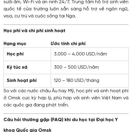
sưởi ấm, Wi-Fi và an ninh 24/7. Trung tâm hỗ trợ sinh viên
quốc tế của trường luôn sẵn sàng hỗ trợ về ngôn ngữ,
visa, cư trú và cuộc sống tại Nga.
Học phí và chi phí sinh hoạt
Hạng mục
Ước tính chi phí
Học phí
3.000 – 4.000 USD/năm
Ký túc xá
300 – 500 USD/năm
Sinh hoạt phí
120 – 180 USD/tháng
So với các nước châu Âu hay Mỹ, học phí và sinh hoạt phí
ở Omsk cực kỳ hợp lý, phù hợp với sinh viên Việt Nam và
các quốc gia đang phát triển.
Câu hỏi thường gặp (FAQ) khi du học tại Đại học Y
khoa Quốc gia Omsk