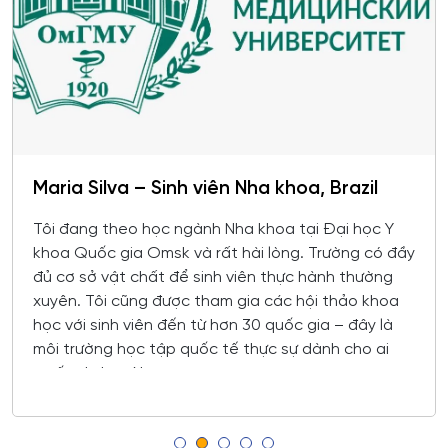
Omsk
trong công nghệ hóa học, hóa dầu và công nghệ sinh
học
Rostov
Công chứng và hoạt động công chứng
Orel
Công nghiệp sinh thái và công nghệ sinh học
Tomsk
Maria Silva – Sinh viên Nha khoa, Brazil
Công nghệ chế biến và khai thác gỗ
Krasnoyarsk
Tôi đang theo học ngành Nha khoa tại Đại học Y
Công nghệ Hóa học
khoa Quốc gia Omsk và rất hài lòng. Trường có đầy
Yakutsk
đủ cơ sở vật chất để sinh viên thực hành thường
Công nghệ in ấn và đóng gói sản xuất
xuyên. Tôi cũng được tham gia các hội thảo khoa
Samara
học với sinh viên đến từ hơn 30 quốc gia – đây là
Công nghệ laser
môi trường học tập quốc tế thực sự dành cho ai
Tula
muốn du học Nga.
Công nghệ nano và kỹ thuật vi hệ thống
Tver
Công nghệ quy trình vận tải