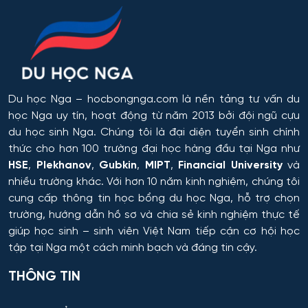
Hóa dầu và công nghệ sinh học
Hóa học
Hóa học cơ bản và ứng dụng
Du học Nga
– hocbongnga.com là nền tảng tư vấn du
Hóa học, Vật lý và Cơ học Vật liệu
học Nga uy tín, hoạt động từ năm 2013 bởi đội ngũ cựu
du học sinh Nga. Chúng tôi là đại diện tuyển sinh chính
Hóa nông và khoa học đất nông nghiệp
thức cho hơn 100 trường đại học hàng đầu tại Nga như
HSE
,
Plekhanov
,
Gubkin
,
MIPT
,
Financial University
và
Hóa sinh y học
nhiều trường khác. Với hơn 10 năm kinh nghiệm, chúng tôi
cung cấp thông tin
học bổng du học Nga
, hỗ trợ chọn
Hải quan
trường, hướng dẫn hồ sơ và chia sẻ kinh nghiệm thực tế
giúp học sinh – sinh viên Việt Nam tiếp cận cơ hội học
Hệ thống an ninh thông tin – phân tích
tập tại Nga một cách minh bạch và đáng tin cậy.
THÔNG TIN
Hệ thống chấp hành hàng không - vũ trụ