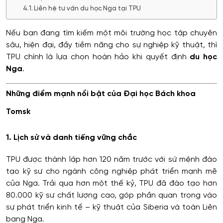
Liên hệ tư vấn du học Nga tại TPU
Nếu bạn đang tìm kiếm một môi trường học tập chuyên
sâu, hiện đại, đầy tiềm năng cho sự nghiệp kỹ thuật, thì
TPU chính là lựa chọn hoàn hảo khi quyết định
du học
Nga
.
Những điểm mạnh nổi bật của Đại học Bách khoa
Tomsk
1. Lịch sử và danh tiếng vững chắc
TPU được thành lập hơn 120 năm trước với sứ mệnh đào
tạo kỹ sư cho ngành công nghiệp phát triển mạnh mẽ
của Nga. Trải qua hơn một thế kỷ, TPU đã đào tạo hơn
80.000 kỹ sư chất lượng cao, góp phần quan trọng vào
sự phát triển kinh tế – kỹ thuật của Siberia và toàn Liên
bang Nga.