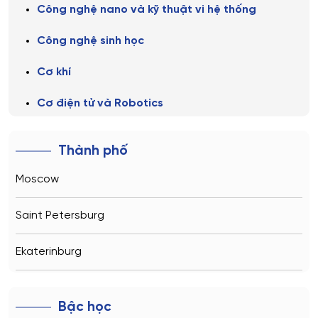
Công nghệ nano và kỹ thuật vi hệ thống
Công nghệ sinh học
Cơ khí
Cơ điện tử và Robotics
Giáo dục sư phạm
Thành phố
Hệ thống thông tin và Công nghệ
Moscow
Khoa học và công nghệ vật liệu
Saint Petersburg
Khởi nghiệp và đổi mới sáng tạo
Ekaterinburg
Kinh tế
Novosibirsk
Kỹ thuật Dầu khí
Bậc học