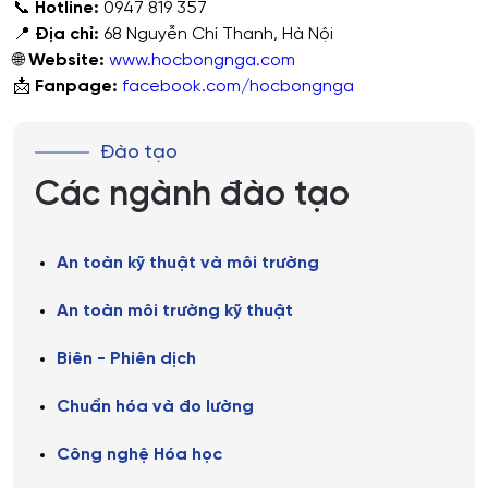
📞
Hotline:
0947 819 357
📍
Địa chỉ:
68 Nguyễn Chí Thanh, Hà Nội
🌐
Website:
www.hocbongnga.com
📩
Fanpage:
facebook.com/hocbongnga
Đào tạo
Các ngành đào tạo
An toàn kỹ thuật và môi trường
An toàn môi trường kỹ thuật
Biên - Phiên dịch
Chuẩn hóa và đo lường
Công nghệ Hóa học