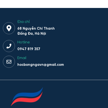
Hiệu suất tổ hợp máy bay
Hoạt động thông tin - thư viện
Địa chỉ
Hoạt động thực thi pháp luật
68 Nguyễn Chí Thanh
Đống Đa, Hà Nội
Hoạt động văn hóa - xã hội
Hotline
0947 819 357
Hàng không dẫn đường và kiểm soát không lưu
Email
hocbongngavn@gmail.com
Hành chính công
Hóa dược
Hóa dầu và công nghệ sinh học
Hóa học