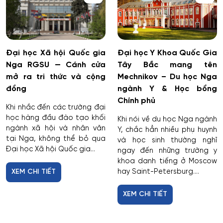
Dược công nghiệp
Dịch vụ
Giám sát thông minh
Đại học Xã hội Quốc gia
Đại học Y Khoa Quốc Gia
Nga RGSU — Cánh cửa
Tây Bắc mang tên
mở ra tri thức và cộng
Mechnikov – Du học Nga
Giám định tư pháp
đồng
ngành Y & Học bổng
Chính phủ
Giáo dục chuyên nghiệp
Khi nhắc đến các trường đại
học hàng đầu đào tạo khối
Khi nói về du học Nga ngành
ngành xã hội và nhân văn
Giáo dục sư phạm
Y, chắc hẳn nhiều phụ huynh
tại Nga, không thể bỏ qua
và học sinh thường nghĩ
Đại học Xã hội Quốc gia...
ngay đến những trường y
Giáo dục thể chất
khoa danh tiếng ở Moscow
hay Saint-Petersburg....
XEM CHI TIẾT
Giáo dục và sư phạm
XEM CHI TIẾT
Giáo dục đặc biệt