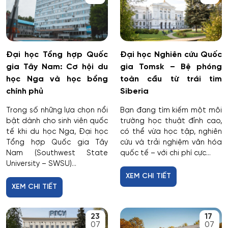
Cơ điện tử và Robotics
Cấp nước và xử lý nước thải đô thị - công nghiệp
Đại học Tổng hợp Quốc
Đại học Nghiên cứu Quốc
gia Tây Nam: Cơ hội du
gia Tomsk – Bệ phóng
Di truyền học
học Nga và học bổng
toàn cầu từ trái tim
chính phủ
Siberia
Diễn xuất
Trong số những lựa chọn nổi
Bạn đang tìm kiếm một môi
bật dành cho sinh viên quốc
trường học thuật đỉnh cao,
Du lịch
tế khi du học Nga, Đại học
có thể vừa học tập, nghiên
Tổng hợp Quốc gia Tây
cứu và trải nghiệm văn hóa
Du lịch nghỉ dưỡng và hoạt động giải trí
Nam (Southwest State
quốc tế – với chi phí cực...
University – SWSU)...
XEM CHI TIẾT
Dân tộc học
XEM CHI TIẾT
Dược
23
17
07
07