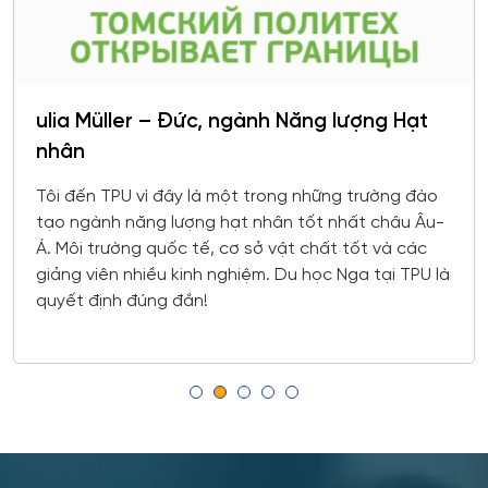
Công chứng và hoạt động công chứng
Orel
Công nghiệp sinh thái và công nghệ sinh học
Tomsk
ulia Müller – Đức, ngành Năng lượng Hạt
Công nghệ chế biến và khai thác gỗ
nhân
Krasnoyarsk
Công nghệ Hóa học
Tôi đến TPU vì đây là một trong những trường đào
Yakutsk
tạo ngành năng lượng hạt nhân tốt nhất châu Âu-
Công nghệ in ấn và đóng gói sản xuất
Á. Môi trường quốc tế, cơ sở vật chất tốt và các
Samara
giảng viên nhiều kinh nghiệm. Du học Nga tại TPU là
Công nghệ laser
quyết định đúng đắn!
Tula
Công nghệ nano và kỹ thuật vi hệ thống
Tver
Công nghệ quy trình vận tải
Orenburg
Công nghệ sinh học