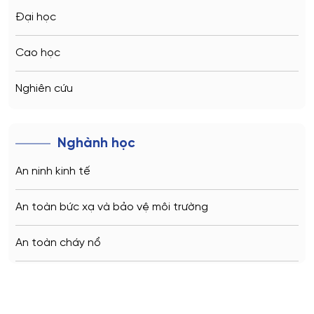
Kỹ thuật năng lượng nguyên tử và nhiệt
Kazan
Đại học
Kỹ thuật phần mềm
Vladivostok
Cao học
Nhà máy điện hạt nhân: thiết kế, vận hành và
Sochi
kỹ thuật
Nghiên cứu
Volgograd
Quang học
Nghành học
Quản lý
Kaliningrad
An ninh kinh tế
Quản lý đất đai và địa chính
Vladimir
Quản trị kinh doanh
An toàn bức xạ và bảo vệ môi trường
Saratov
Thiết kế
An toàn cháy nổ
Stavropol
Toán ứng dụng
An toàn kỹ thuật và môi trường
Kemerovo
Triết học