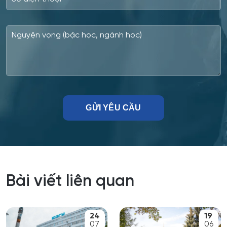
Công nghệ xử lý vật liệu nghệ thuật
Công nghệ điện tử vi mô
Công tác xã hội
Công tác xã hội (hướng thanh niên)
Cơ học và mô hình toán học
Cơ học ứng dụng
Cơ khí
Bài viết liên quan
Cơ nhiệt máy bay và vũ trụ
24
19
Cơ sở hạ tầng nhà ở và xã hội
07
06