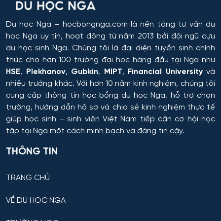
Hóa học cơ bản và ứng dụng
Du học Nga
– hocbongnga.com là nền tảng tư vấn du
học Nga uy tín, hoạt động từ năm 2013 bởi đội ngũ cựu
Hóa học, Vật lý và Cơ học Vật liệu
du học sinh Nga. Chúng tôi là đại diện tuyển sinh chính
thức cho hơn 100 trường đại học hàng đầu tại Nga như
Hóa nông và khoa học đất nông nghiệp
HSE
,
Plekhanov
,
Gubkin
,
MIPT
,
Financial University
và
nhiều trường khác. Với hơn 10 năm kinh nghiệm, chúng tôi
Hóa sinh y học
cung cấp thông tin
học bổng du học Nga
, hỗ trợ chọn
trường, hướng dẫn hồ sơ và chia sẻ kinh nghiệm thực tế
Hải quan
giúp học sinh – sinh viên Việt Nam tiếp cận cơ hội học
tập tại Nga một cách minh bạch và đáng tin cậy.
Hệ thống an ninh thông tin – phân tích
THÔNG TIN
Hệ thống chấp hành hàng không - vũ trụ
TRANG CHỦ
Hệ thống cơ điện đặc biệt
VỀ DU HỌC NGA
Hệ thống cấp nhiệt & điện cho thiết bị – cơ sở quân