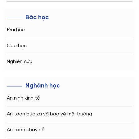
Novosibirsk
Bậc học
Kazan
Đại học
Vladivostok
Cao học
Sochi
Nghiên cứu
Volgograd
Nghành học
Kaliningrad
An ninh kinh tế
Vladimir
An toàn bức xạ và bảo vệ môi trường
Saratov
An toàn cháy nổ
Stavropol