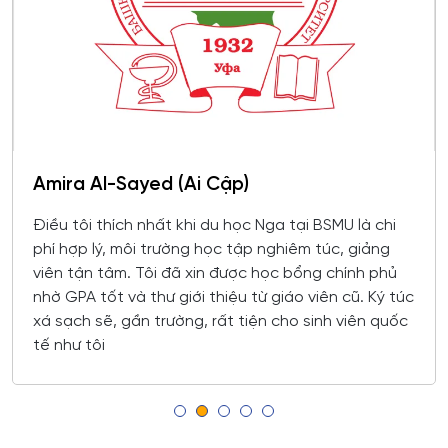
Omsk
trong công nghệ hóa học, hóa dầu và công nghệ sinh
học
Rostov
Công chứng và hoạt động công chứng
Orel
Công nghiệp sinh thái và công nghệ sinh học
Tomsk
Amira Al-Sayed (Ai Cập)
Công nghệ chế biến và khai thác gỗ
Krasnoyarsk
Điều tôi thích nhất khi du học Nga tại BSMU là chi
Công nghệ Hóa học
phí hợp lý, môi trường học tập nghiêm túc, giảng
Yakutsk
viên tận tâm. Tôi đã xin được học bổng chính phủ
Công nghệ in ấn và đóng gói sản xuất
nhờ GPA tốt và thư giới thiệu từ giáo viên cũ. Ký túc
Samara
xá sạch sẽ, gần trường, rất tiện cho sinh viên quốc
Công nghệ laser
tế như tôi
Tula
Công nghệ nano và kỹ thuật vi hệ thống
Tver
Công nghệ quy trình vận tải