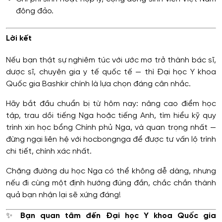
đông đảo.
Lời kết
Nếu bạn thật sự nghiêm túc với ước mơ trở thành bác sĩ,
dược sĩ, chuyên gia y tế quốc tế — thì Đại học Y khoa
Quốc gia Bashkir chính là lựa chọn đáng cân nhắc.
Hãy bắt đầu chuẩn bị từ hôm nay: nâng cao điểm học
tập, trau dồi tiếng Nga hoặc tiếng Anh, tìm hiểu kỹ quy
trình xin học bổng Chính phủ Nga, và quan trọng nhất —
đừng ngại liên hệ với hocbongnga để được tư vấn lộ trình
chi tiết, chính xác nhất.
Chặng đường du học Nga có thể không dễ dàng, nhưng
nếu đi cùng một định hướng đúng đắn, chắc chắn thành
quả bạn nhận lại sẽ xứng đáng!
✨
Bạn quan tâm đến Đại học Y khoa Quốc gia