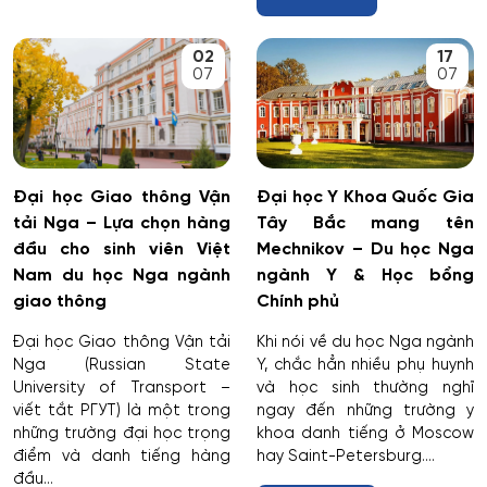
Dược
02
17
07
07
Dược công nghiệp
Dịch vụ
Giám sát thông minh
Đại học Giao thông Vận
Đại học Y Khoa Quốc Gia
tải Nga – Lựa chọn hàng
Tây Bắc mang tên
đầu cho sinh viên Việt
Mechnikov – Du học Nga
Giám định tư pháp
Nam du học Nga ngành
ngành Y & Học bổng
giao thông
Chính phủ
Giáo dục chuyên nghiệp
Đại học Giao thông Vận tải
Khi nói về du học Nga ngành
Giáo dục sư phạm
Nga (Russian State
Y, chắc hẳn nhiều phụ huynh
University of Transport –
và học sinh thường nghĩ
viết tắt РГУТ) là một trong
ngay đến những trường y
Giáo dục thể chất
những trường đại học trọng
khoa danh tiếng ở Moscow
điểm và danh tiếng hàng
hay Saint-Petersburg....
Giáo dục và sư phạm
đầu...