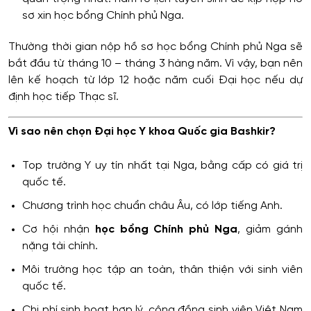
sơ xin học bổng Chính phủ Nga.
Thường thời gian nộp hồ sơ học bổng Chính phủ Nga sẽ
bắt đầu từ tháng 10 – tháng 3 hàng năm. Vì vậy, bạn nên
lên kế hoạch từ lớp 12 hoặc năm cuối Đại học nếu dự
định học tiếp Thạc sĩ.
Vì sao nên chọn Đại học Y khoa Quốc gia Bashkir?
Top trường Y uy tín nhất tại Nga, bằng cấp có giá trị
quốc tế.
Chương trình học chuẩn châu Âu, có lớp tiếng Anh.
Cơ hội nhận
học bổng Chính phủ Nga
, giảm gánh
nặng tài chính.
Môi trường học tập an toàn, thân thiện với sinh viên
quốc tế.
Chi phí sinh hoạt hợp lý, cộng đồng sinh viên Việt Nam