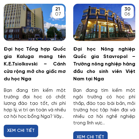
Cơ nhiệt máy bay và vũ trụ
21
30
07
06
Cơ sở hạ tầng nhà ở và xã hội
Cơ điện tử và Robotics
Đại học Tổng hợp Quốc
Đại học Nông nghiệp
Cấp nước và xử lý nước thải đô thị - công nghiệp
gia Kaluga mang tên
Quốc gia Stavropol –
K.E.Tsiolkovski – Cánh
Trường nông nghiệp hàng
Di truyền học
cửa rộng mở cho giấc mơ
đầu cho sinh viên Việt
du học Nga
Nam tại Nga
Diễn xuất
Bạn đang tìm kiếm một
Bạn đang tìm kiếm một
trường đại học có chất
ngôi trường có học phí
Du lịch
lượng đào tạo tốt, chi phí
thấp, đào tạo bài bản, môi
hợp lý, vị trí an toàn và nhiều
trường học tập hiện đại và
Du lịch nghỉ dưỡng và hoạt động giải trí
cơ hội học bổng Nga? Vậy...
nhiều cơ hội nghề nghiệp
trong lĩnh vực...
XEM CHI TIẾT
Dân tộc học
XEM CHI TIẾT