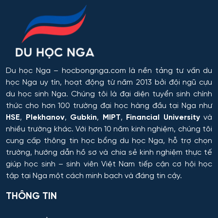
Hóa học
Hóa học cơ bản và ứng dụng
Du học Nga
– hocbongnga.com là nền tảng tư vấn du
Hóa học, Vật lý và Cơ học Vật liệu
học Nga uy tín, hoạt động từ năm 2013 bởi đội ngũ cựu
du học sinh Nga. Chúng tôi là đại diện tuyển sinh chính
Hóa nông và khoa học đất nông nghiệp
thức cho hơn 100 trường đại học hàng đầu tại Nga như
HSE
,
Plekhanov
,
Gubkin
,
MIPT
,
Financial University
và
Hóa sinh y học
nhiều trường khác. Với hơn 10 năm kinh nghiệm, chúng tôi
cung cấp thông tin
học bổng du học Nga
, hỗ trợ chọn
Hải quan
trường, hướng dẫn hồ sơ và chia sẻ kinh nghiệm thực tế
giúp học sinh – sinh viên Việt Nam tiếp cận cơ hội học
Hệ thống an ninh thông tin – phân tích
tập tại Nga một cách minh bạch và đáng tin cậy.
THÔNG TIN
Hệ thống chấp hành hàng không - vũ trụ