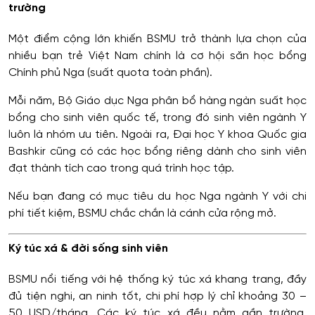
trường
Một điểm cộng lớn khiến BSMU trở thành lựa chọn của
nhiều bạn trẻ Việt Nam chính là cơ hội săn học bổng
Chính phủ Nga (suất quota toàn phần).
Mỗi năm, Bộ Giáo dục Nga phân bổ hàng ngàn suất học
bổng cho sinh viên quốc tế, trong đó sinh viên ngành Y
luôn là nhóm ưu tiên. Ngoài ra, Đại học Y khoa Quốc gia
Bashkir cũng có các học bổng riêng dành cho sinh viên
đạt thành tích cao trong quá trình học tập.
Nếu bạn đang có mục tiêu du học Nga ngành Y với chi
phí tiết kiệm, BSMU chắc chắn là cánh cửa rộng mở.
Ký túc xá & đời sống sinh viên
BSMU nổi tiếng với hệ thống ký túc xá khang trang, đầy
đủ tiện nghi, an ninh tốt, chi phí hợp lý chỉ khoảng 30 –
50 USD/tháng. Các ký túc xá đều nằm gần trường,