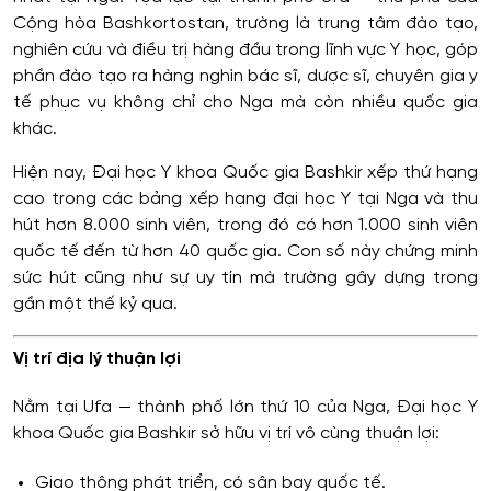
Cộng hòa Bashkortostan, trường là trung tâm đào tạo,
nghiên cứu và điều trị hàng đầu trong lĩnh vực Y học, góp
phần đào tạo ra hàng nghìn bác sĩ, dược sĩ, chuyên gia y
tế phục vụ không chỉ cho Nga mà còn nhiều quốc gia
khác.
Hiện nay, Đại học Y khoa Quốc gia Bashkir xếp thứ hạng
cao trong các bảng xếp hạng đại học Y tại Nga và thu
hút hơn 8.000 sinh viên, trong đó có hơn 1.000 sinh viên
quốc tế đến từ hơn 40 quốc gia. Con số này chứng minh
sức hút cũng như sự uy tín mà trường gây dựng trong
gần một thế kỷ qua.
Vị trí địa lý thuận lợi
Nằm tại Ufa — thành phố lớn thứ 10 của Nga, Đại học Y
khoa Quốc gia Bashkir sở hữu vị trí vô cùng thuận lợi:
Giao thông phát triển, có sân bay quốc tế.