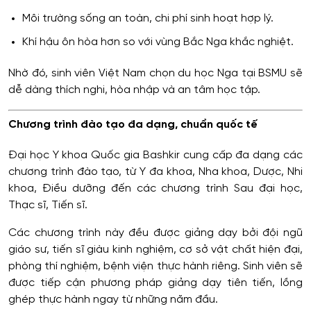
Môi trường sống an toàn, chi phí sinh hoạt hợp lý.
Khí hậu ôn hòa hơn so với vùng Bắc Nga khắc nghiệt.
Nhờ đó, sinh viên Việt Nam chọn du học Nga tại BSMU sẽ
dễ dàng thích nghi, hòa nhập và an tâm học tập.
Chương trình đào tạo đa dạng, chuẩn quốc tế
Đại học Y khoa Quốc gia Bashkir cung cấp đa dạng các
chương trình đào tạo, từ Y đa khoa, Nha khoa, Dược, Nhi
khoa, Điều dưỡng đến các chương trình Sau đại học,
Thạc sĩ, Tiến sĩ.
Các chương trình này đều được giảng dạy bởi đội ngũ
giáo sư, tiến sĩ giàu kinh nghiệm, cơ sở vật chất hiện đại,
phòng thí nghiệm, bệnh viện thực hành riêng. Sinh viên sẽ
được tiếp cận phương pháp giảng dạy tiên tiến, lồng
ghép thực hành ngay từ những năm đầu.