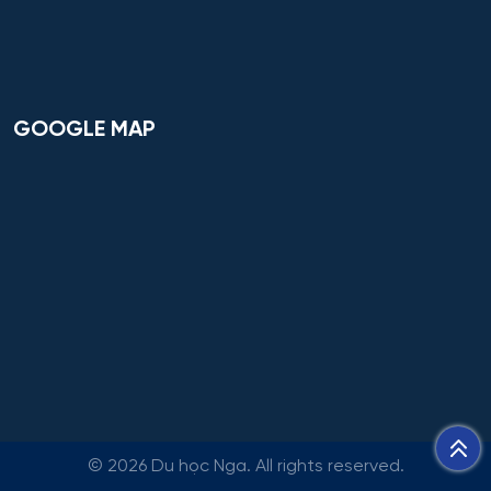
Hệ thống sinh tồn đặc thù
Hệ thống thông minh trong lĩnh vực nhân văn
Hệ thống thông tin
GOOGLE MAP
Hệ thống thông tin và Công nghệ
Hệ thống thông tin và công nghệ thông tin truyền
thông
Hệ thống thông tin và lập trình
Hệ thống trí tuệ nhân tạo trong lĩnh vực nhân văn – xã
hội
Hệ thống tên lửa và Khoa học Vũ trụ
©
2026 Du học Nga. All rights reserved.