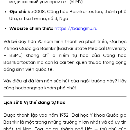
медицинский университет (БГМУ)
Địa chỉ:
450008, Cộng hòa Bashkortostan, thành phố
Ufa, ulitsa Lenina, số 3, Nga
Website chính thức:
https://bashgmu.ru
Với bề dày hơn 90 năm hình thành và phát triển, Đại học
Y khoa Quốc gia Bashkir (Bashkir State Medical University
– BSMU) không chỉ là niềm tự hào của Cộng hòa
Bashkortostan mà còn là cái tên quen thuộc trong cộng
đồng sinh viên quốc tế.
Vậy điều gì đã làm nên sức hút của ngôi trường này? Hãy
cùng hocbongnga khám phá nhé!
Lịch sử & Vị thế đáng tự hào
Được thành lập vào năm 1932, Đại học Y khoa Quốc gia
Bashkir là một trong những trường Y lớn nhất và có uy tín
nhất tại Nga. Tọa lạc tại thành phố Ufa — thủ phủ của