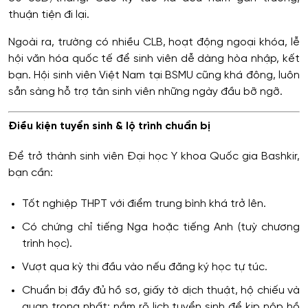
thuận tiện đi lại.
Ngoài ra, trường có nhiều CLB, hoạt động ngoại khóa, lễ
hội văn hóa quốc tế để sinh viên dễ dàng hòa nhập, kết
bạn. Hội sinh viên Việt Nam tại BSMU cũng khá đông, luôn
sẵn sàng hỗ trợ tân sinh viên những ngày đầu bỡ ngỡ.
Điều kiện tuyển sinh & lộ trình chuẩn bị
Để trở thành sinh viên Đại học Y khoa Quốc gia Bashkir,
bạn cần:
Tốt nghiệp THPT với điểm trung bình khá trở lên.
Có chứng chỉ tiếng Nga hoặc tiếng Anh (tuỳ chương
trình học).
Vượt qua kỳ thi đầu vào nếu đăng ký học tự túc.
Chuẩn bị đầy đủ hồ sơ, giấy tờ dịch thuật, hộ chiếu và
quan trọng nhất: nắm rõ lịch tuyển sinh để kịp nộp hồ