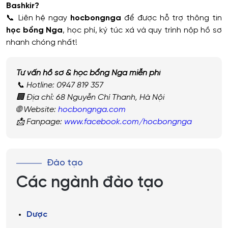
Bashkir?
📞 Liên hệ ngay
hocbongnga
để được hỗ trợ thông tin
học bổng Nga
, học phí, ký túc xá và quy trình nộp hồ sơ
nhanh chóng nhất!
Tư vấn hồ sơ & học bổng Nga miễn phí
📞 Hotline: 0947 819 357
🏢 Địa chỉ: 68 Nguyễn Chí Thanh, Hà Nội
🌐 Website:
hocbongnga.com
📩 Fanpage:
www.facebook.com/hocbongnga
Đào tạo
Các ngành đào tạo
Dược