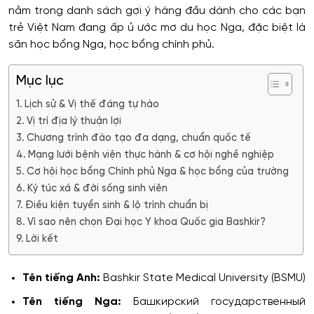
nằm trong danh sách gợi ý hàng đầu dành cho các bạn
trẻ Việt Nam đang ấp ủ ước mơ du học Nga, đặc biệt là
săn học bổng Nga, học bổng chính phủ.
Mục lục
Lịch sử & Vị thế đáng tự hào
Vị trí địa lý thuận lợi
Chương trình đào tạo đa dạng, chuẩn quốc tế
Mạng lưới bệnh viện thực hành & cơ hội nghề nghiệp
Cơ hội học bổng Chính phủ Nga & học bổng của trường
Ký túc xá & đời sống sinh viên
Điều kiện tuyển sinh & lộ trình chuẩn bị
Vì sao nên chọn Đại học Y khoa Quốc gia Bashkir?
Lời kết
Tên tiếng Anh:
Bashkir State Medical University (BSMU)
Tên tiếng Nga:
Башкирский государственный