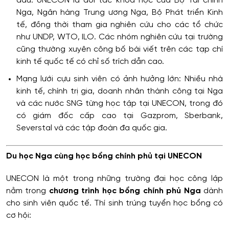
đầu: UNECON là đối tác khoa học của Bộ Tài chính
Nga, Ngân hàng Trung ương Nga, Bộ Phát triển Kinh
tế, đồng thời tham gia nghiên cứu cho các tổ chức
như UNDP, WTO, ILO. Các nhóm nghiên cứu tại trường
cũng thường xuyên công bố bài viết trên các tạp chí
kinh tế quốc tế có chỉ số trích dẫn cao.
Mạng lưới cựu sinh viên có ảnh hưởng lớn: Nhiều nhà
kinh tế, chính trị gia, doanh nhân thành công tại Nga
và các nước SNG từng học tập tại UNECON, trong đó
có giám đốc cấp cao tại Gazprom, Sberbank,
Severstal và các tập đoàn đa quốc gia.
Du học Nga cùng học bổng chính phủ tại UNECON
UNECON là một trong những trường đại học công lập
nằm trong
chương trình học bổng chính phủ Nga
dành
cho sinh viên quốc tế. Thí sinh trúng tuyển học bổng có
cơ hội: