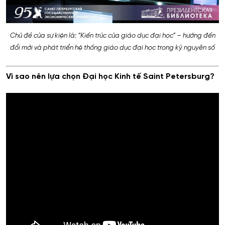
Chủ đề của sự kiện là: “Kiến trúc của giáo dục đại học” – hướng đến
đổi mới và phát triển hệ thống giáo dục đại học trong kỷ nguyên số
Vì sao nên lựa chọn Đại học Kinh tế Saint Petersburg?