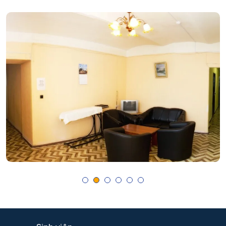
An toàn thông tin
Penza
Quản trị kinh doanh
Biên - Phiên dịch
Barnaul
Quản trị nhân lực
Biểu diễn nghệ thuật múa
Kursk
Quảng cáo và Quan hệ công chúng
Báo chí
Thương mại
Kaluga
Bản đồ và Địa tin học
Tin học trong kinh doanh/Business Informatics
Ryazan
Tài chính - Ngân hàng
Bảo mật công nghệ thông tin trong thực thi pháp luật
Voronezh
Tài chính - Tín dụng
Bảo mật máy tính
Tambov
Xã hội học
Bảo mật thông tin
Krasnodar
Đầu tư - Phân tích tài chính
Bảo mật thông tin của hệ thống tự động
Belgorod