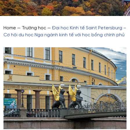
Home
—
Trường học
—
Đại học Kinh tế Saint Petersburg –
Cơ hội du học Nga ngành kinh tế với học bổng chính phủ