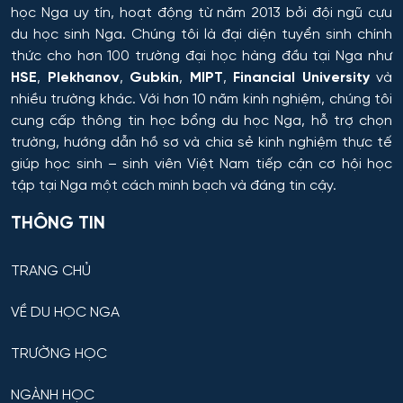
học Nga uy tín, hoạt động từ năm 2013 bởi đội ngũ cựu
Hóa học, Vật lý và Cơ học Vật liệu
du học sinh Nga. Chúng tôi là đại diện tuyển sinh chính
thức cho hơn 100 trường đại học hàng đầu tại Nga như
Hóa nông và khoa học đất nông nghiệp
HSE
,
Plekhanov
,
Gubkin
,
MIPT
,
Financial University
và
nhiều trường khác. Với hơn 10 năm kinh nghiệm, chúng tôi
cung cấp thông tin
học bổng du học Nga
, hỗ trợ chọn
Hóa sinh y học
trường, hướng dẫn hồ sơ và chia sẻ kinh nghiệm thực tế
giúp học sinh – sinh viên Việt Nam tiếp cận cơ hội học
Hải quan
tập tại Nga một cách minh bạch và đáng tin cậy.
Hệ thống an ninh thông tin – phân tích
THÔNG TIN
Hệ thống chấp hành hàng không - vũ trụ
TRANG CHỦ
Hệ thống cơ điện đặc biệt
VỀ DU HỌC NGA
Hệ thống cấp nhiệt & điện cho thiết bị – cơ sở quân
TRƯỜNG HỌC
sự kỹ thuật
NGÀNH HỌC