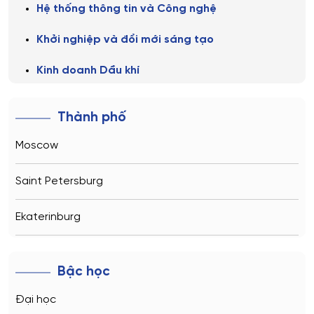
Hệ thống thông tin và Công nghệ
Khởi nghiệp và đổi mới sáng tạo
Kinh doanh Dầu khí
Kinh doanh khách sạn
Thành phố
Kinh tế
Moscow
Kinh tế năng lượng và phát triển bền vững
Saint Petersburg
Kinh tế Quốc tế
Ekaterinburg
Kế toán - Kiểm toán
Novosibirsk
Logistics
Bậc học
Luật
Kazan
Đại học