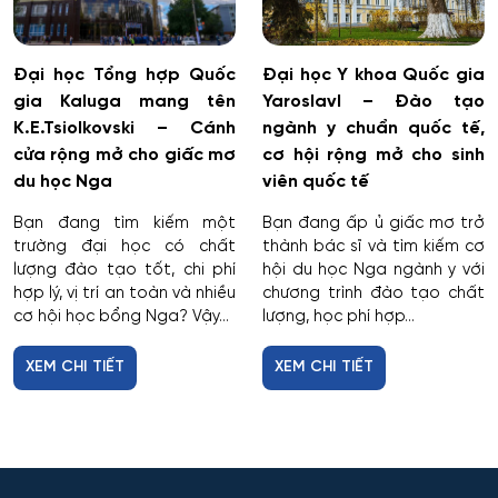
Dịch vụ
Giám sát thông minh
Đại học Tổng hợp Quốc
Đại học Y khoa Quốc gia
gia Kaluga mang tên
Yaroslavl – Đào tạo
Giám định tư pháp
K.E.Tsiolkovski – Cánh
ngành y chuẩn quốc tế,
cửa rộng mở cho giấc mơ
cơ hội rộng mở cho sinh
Giáo dục chuyên nghiệp
du học Nga
viên quốc tế
Bạn đang tìm kiếm một
Bạn đang ấp ủ giấc mơ trở
Giáo dục sư phạm
trường đại học có chất
thành bác sĩ và tìm kiếm cơ
lượng đào tạo tốt, chi phí
hội du học Nga ngành y với
hợp lý, vị trí an toàn và nhiều
chương trình đào tạo chất
Giáo dục thể chất
cơ hội học bổng Nga? Vậy...
lượng, học phí hợp...
Giáo dục và sư phạm
XEM CHI TIẾT
XEM CHI TIẾT
Giáo dục đặc biệt
Hiệu suất tổ hợp máy bay