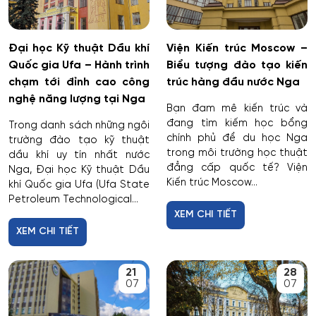
Cấp nước và xử lý nước thải đô thị - công nghiệp
Đại học Kỹ thuật Dầu khí
Viện Kiến trúc Moscow –
Quốc gia Ufa – Hành trình
Biểu tượng đào tạo kiến
Di truyền học
chạm tới đỉnh cao công
trúc hàng đầu nước Nga
nghệ năng lượng tại Nga
Diễn xuất
Bạn đam mê kiến trúc và
đang tìm kiếm học bổng
Trong danh sách những ngôi
chính phủ để du học Nga
trường đào tạo kỹ thuật
Du lịch
trong môi trường học thuật
dầu khí uy tín nhất nước
đẳng cấp quốc tế? Viện
Nga, Đại học Kỹ thuật Dầu
Du lịch nghỉ dưỡng và hoạt động giải trí
Kiến trúc Moscow...
khí Quốc gia Ufa (Ufa State
Petroleum Technological...
Dân tộc học
XEM CHI TIẾT
XEM CHI TIẾT
Dược
21
28
07
07
Dược công nghiệp