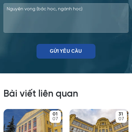
Công nghệ điện tử vi mô
Công tác xã hội
Công tác xã hội (hướng thanh niên)
Cơ học và mô hình toán học
Cơ học ứng dụng
Cơ khí
Bài viết liên quan
Cơ nhiệt máy bay và vũ trụ
01
31
Cơ sở hạ tầng nhà ở và xã hội
07
07
Cơ điện tử và Robotics