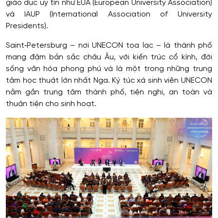
giáo dục uy tín như EUA (European University Association)
và IAUP (International Association of University
Presidents).
Saint‑Petersburg – nơi UNECON tọa lạc – là thành phố
mang đậm bản sắc châu Âu, với kiến trúc cổ kính, đời
sống văn hóa phong phú và là một trong những trung
tâm học thuật lớn nhất Nga. Ký túc xá sinh viên UNECON
nằm gần trung tâm thành phố, tiện nghi, an toàn và
thuận tiện cho sinh hoạt.