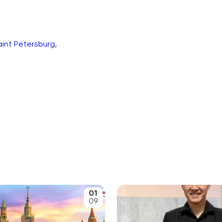
aint Petersburg
,
01
09