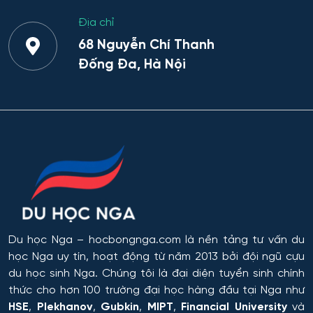
Địa chỉ
68 Nguyễn Chí Thanh
Đống Đa, Hà Nội
Du học Nga
– hocbongnga.com là nền tảng tư vấn du
học Nga uy tín, hoạt động từ năm 2013 bởi đội ngũ cựu
du học sinh Nga. Chúng tôi là đại diện tuyển sinh chính
thức cho hơn 100 trường đại học hàng đầu tại Nga như
HSE
,
Plekhanov
,
Gubkin
,
MIPT
,
Financial University
và