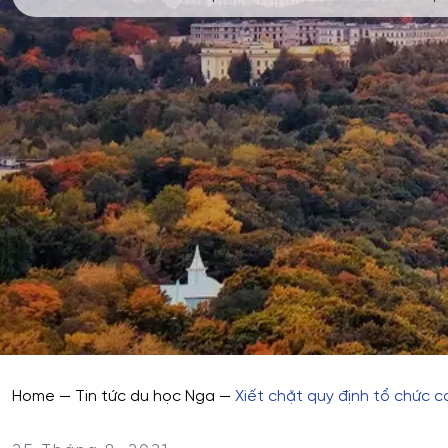
Home
—
Tin tức du học Nga
—
Xiết chặt quy định tổ chức c