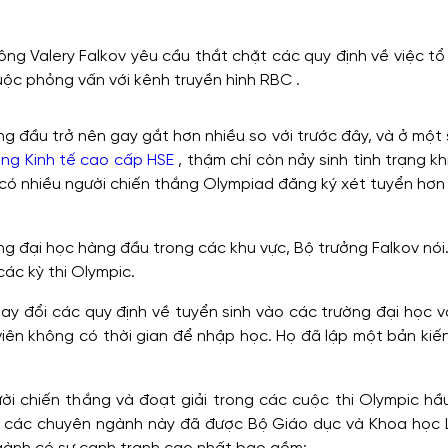
ng Valery Falkov yêu cầu thắt chặt các quy định về việc tổ
uộc phỏng vấn với kênh truyền hình RBC .
g đầu trở nên gay gắt hơn nhiều so với trước đây, và ở một
ng Kinh tế cao cấp HSE
, thậm chí còn nảy sinh tình trạng kh
à có nhiều người chiến thắng Olympiad đăng ký xét tuyển hơ
ng đại học hàng đầu trong các khu vực, Bộ trưởng Falkov nói
ác kỳ thi Olympic.
y đổi các quy định về tuyển sinh vào các trường đại học vớ
iên không có thời gian để nhập học. Họ đã lập một bản kiến 
ời chiến thắng và đoạt giải trong các cuộc thi Olympic hầ
ủa các chuyên ngành này đã được Bộ Giáo dục và Khoa học 