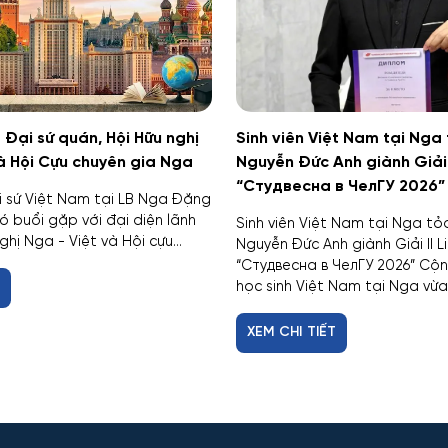
Đại sứ quán, Hội Hữu nghị
Sinh viên Việt Nam tại Nga
à Hội Cựu chuyên gia Nga
Nguyễn Đức Anh giành Giải 
“Студвесна в ЧелГУ 2026”
i sứ Việt Nam tại LB Nga Đặng
ó buổi gặp với đại diện lãnh
Sinh viên Việt Nam tại Nga tỏ
hị Nga - Việt và Hội cựu...
Nguyễn Đức Anh giành Giải II L
“Студвесна в ЧелГУ 2026” Cộ
học sinh Việt Nam tại Nga vừa.
T
XEM CHI TIẾT