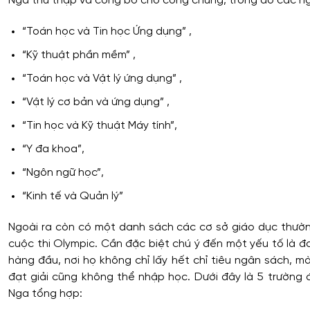
Nga thu thập và công bố cho công chúng, trong đó các n
“Toán học và Tin học Ứng dụng” ,
“Kỹ thuật phần mềm” ,
“Toán học và Vật lý ứng dụng” ,
“Vật lý cơ bản và ứng dụng” ,
“Tin học và Kỹ thuật Máy tính”,
“Y đa khoa”,
“Ngôn ngữ học”,
“Kinh tế và Quản lý”
Ngoài ra còn có một danh sách các cơ sở giáo dục thườn
cuộc thi Olympic. Cần đặc biệt chú ý đến một yếu tố là đ
hàng đầu, nơi họ không chỉ lấy hết chỉ tiêu ngân sách, mà
đạt giải cũng không thể nhập học. Dưới đây là 5 trường
Nga tổng hợp: