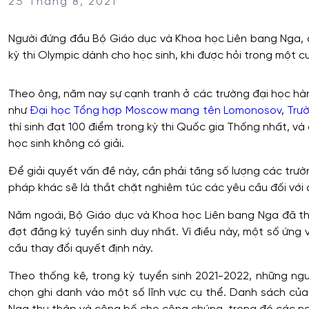
25 Tháng 8, 2021
Người đứng đầu Bộ Giáo dục và Khoa học Liên bang Nga, ô
kỳ thi Olympic dành cho học sinh, khi được hỏi trong một c
Theo ông, năm nay sự cạnh tranh ở các trường đại học hàn
như
Đại học Tổng hợp Moscow mang tên Lomonosov
,
Trườ
thí sinh đạt 100 điểm trong kỳ thi Quốc gia Thống nhất, v
học sinh không có giải.
Để giải quyết vấn đề này, cần phải tăng số lượng các trườ
pháp khác sẽ là thắt chặt nghiêm túc các yêu cầu đối với c
Năm ngoái, Bộ Giáo dục và Khoa học Liên bang Nga đã tha
đợt đăng ký tuyển sinh duy nhất. Vì điều này, một số ứng v
cầu thay đổi quyết định này.
Theo thống kê, trong kỳ tuyển sinh 2021-2022, những ngư
chọn ghi danh vào một số lĩnh vực cụ thể. Danh sách c