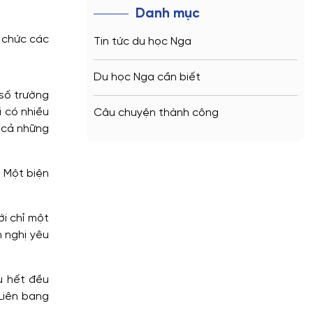
Danh mục
 chức các
Tin tức du học Nga
Du học Nga cần biết
 số trường
i có nhiều
Câu chuyện thành công
n cả những
. Một biện
i chỉ một
​​nghị yêu
u hết đều
Liên bang