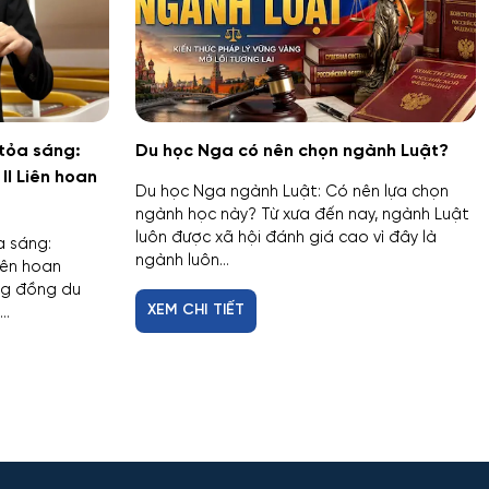
 tỏa sáng:
Du học Nga có nên chọn ngành Luật?
II Liên hoan
Du học Nga ngành Luật: Có nên lựa chọn
ngành học này? Từ xưa đến nay, ngành Luật
luôn được xã hội đánh giá cao vì đây là
a sáng:
ngành luôn...
iên hoan
ng đồng du
XEM CHI TIẾT
..