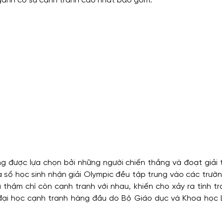
gành có sự cạnh tranh cao nhất bao gồm:
g được lựa chọn bởi những người chiến thắng và đoạt giải 
a số học sinh nhận giải Olympic đều tập trung vào các trườ
 thậm chí còn cạnh tranh với nhau, khiến cho xảy ra tình t
 đại học cạnh tranh hàng đầu do Bộ Giáo dục và Khoa học 