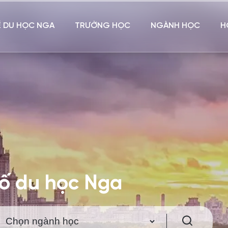
Ề DU HỌC NGA
TRƯỜNG HỌC
NGÀNH HỌC
H
hố du học Nga