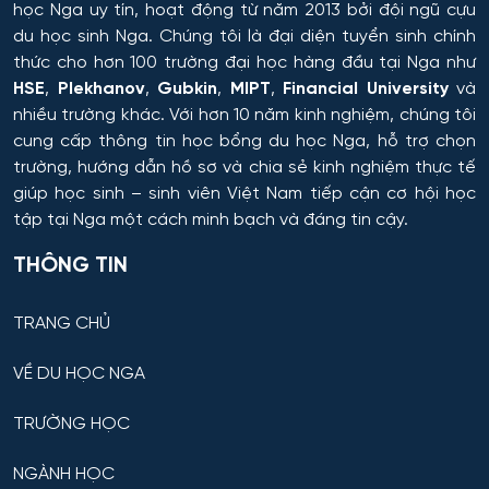
học Nga uy tín, hoạt động từ năm 2013 bởi đội ngũ cựu
du học sinh Nga. Chúng tôi là đại diện tuyển sinh chính
thức cho hơn 100 trường đại học hàng đầu tại Nga như
HSE
,
Plekhanov
,
Gubkin
,
MIPT
,
Financial University
và
nhiều trường khác. Với hơn 10 năm kinh nghiệm, chúng tôi
cung cấp thông tin
học bổng du học Nga
, hỗ trợ chọn
trường, hướng dẫn hồ sơ và chia sẻ kinh nghiệm thực tế
giúp học sinh – sinh viên Việt Nam tiếp cận cơ hội học
tập tại Nga một cách minh bạch và đáng tin cậy.
THÔNG TIN
TRANG CHỦ
VỀ DU HỌC NGA
TRƯỜNG HỌC
NGÀNH HỌC