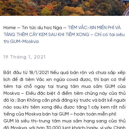
Home
—
Tin tức du học Nga
—
TIÊM VẮC-XIN MIẾN PHÍ VÀ
TẶNG THÊM CÂY KEM SAU KHI TIÊM XONG – Chỉ có tại siêu
thị GUM-Moskva
19 Tháng 1, 2021
Bắt đầu từ 18/1/2021 Nếu quá bận rộn và chưa sắp xếp
lịch để đi tiêm Vắc xin ngừa covid được, thì bạn có thể
tiêm tại chỗ ngay tại trung tâm mua sắm GUM của
Moskva – Điều đặc biệt ở điểm tiêm chủng này của thủ
đô là : Bạn Không cần phải đăng ký trước và bất kể người
nào sau khi tiêm xong đều được tặng 1 cây kem rất nổi
tiếng của Moskva bán tại GUM – hoàn toàn miễn phí!
GUM là siêu thị-trung tâm mua sắm hạng sang của thủ
đô Moskva, với hơn 30,000 lượt khách/ngày, vì vậy Chính