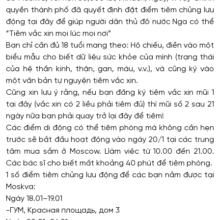
quyền thành phố đã quyết định đặt điểm tiêm chủng lưu
động tại đây để giúp người dân thủ đô nước Nga có thể
“Tiêm vắc xin mọi lúc mọi nơi”
Bạn chỉ cần đủ 18 tuổi mang theo: Hộ chiếu, điền vào một
biểu mẫu cho biết dữ liệu sức khỏe của mình (trạng thái
của hệ thần kinh, thận, gan, máu, v.v.), và cũng ký vào
một văn bản tự nguyện tiêm vắc xin.
Cũng xin lưu ý rằng, nếu bạn đăng ký tiêm vắc xin mũi 1
tại đây (vắc xin có 2 liều phải tiêm đủ) thì mũi số 2 sau 21
ngày nữa bạn phải quay trở lại đây để tiêm!
Các điểm di động có thể tiêm phòng mà không cần hẹn
trước sẽ bắt đầu hoạt động vào ngày 20/1 tại các trung
tâm mua sắm ở Moscow. Llàm việc từ 10.00 đến 21.00.
Các bác sĩ cho biết mất khoảng 40 phút để tiêm phòng.
1 số điểm tiêm chủng lưu động để các bạn nắm được tại
Moskva:
Ngày 18.01–19.01
-ГУМ, Красная площадь, дом 3