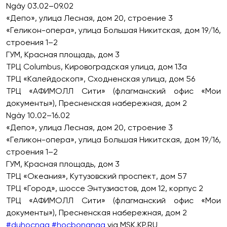
Ngày 03.02–09.02
«Депо», улица Лесная, дом 20, строение 3
«Геликон-опера», улица Большая Никитская, дом 19/16,
строения 1–2
ГУМ, Красная площадь, дом 3
ТРЦ Columbus, Кировоградская улица, дом 13а
ТРЦ «Калейдоскоп», Сходненская улица, дом 56
ТРЦ «АФИМОЛЛ Сити» (флагманский офис «Мои
документы»), Пресненская набережная, дом 2
Ngày 10.02–16.02
«Депо», улица Лесная, дом 20, строение 3
«Геликон-опера», улица Большая Никитская, дом 19/16,
строения 1–2
ГУМ, Красная площадь, дом 3
ТРЦ «Океания», Кутузовский проспект, дом 57
ТРЦ «Город», шоссе Энтузиастов, дом 12, корпус 2
ТРЦ «АФИМОЛЛ Сити» (флагманский офис «Мои
документы»), Пресненская набережная, дом 2
#duhocnga
#hocbongnga
via MSK.KP.RU