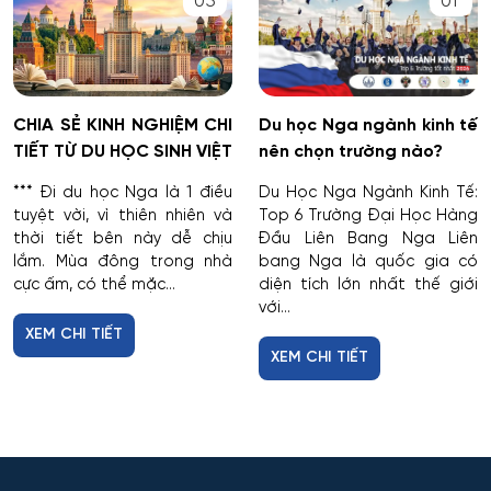
05
01
CHIA SẺ KINH NGHIỆM CHI
Du học Nga ngành kinh tế
TIẾT TỪ DU HỌC SINH VIỆT
nên chọn trường nào?
*** Đi du học Nga là 1 điều
Du Học Nga Ngành Kinh Tế:
tuyệt vời, vì thiên nhiên và
Top 6 Trường Đại Học Hàng
thời tiết bên này dễ chịu
Đầu Liên Bang Nga Liên
lắm. Mùa đông trong nhà
bang Nga là quốc gia có
cực ấm, có thể mặc...
diện tích lớn nhất thế giới
với...
XEM CHI TIẾT
XEM CHI TIẾT