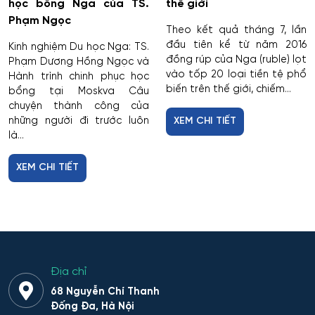
học bổng Nga của TS.
thế giới
Phạm Ngọc
Theo kết quả tháng 7, lần
đầu tiên kể từ năm 2016
Kinh nghiệm Du học Nga: TS.
đồng rúp của Nga (ruble) lọt
Phạm Dương Hồng Ngọc và
vào tốp 20 loại tiền tệ phổ
Hành trình chinh phục học
biến trên thế giới, chiếm...
bổng tại Moskva Câu
chuyện thành công của
những người đi trước luôn
XEM CHI TIẾT
là...
XEM CHI TIẾT
Địa chỉ
68 Nguyễn Chí Thanh
Đống Đa, Hà Nội