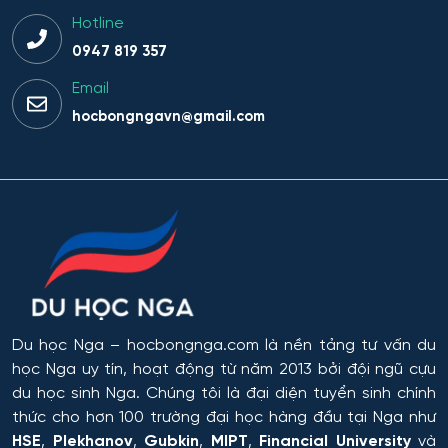
Hotline
0947 819 357
Email
hocbongngavn@gmail.com
Du học Nga
– hocbongnga.com là nền tảng tư vấn du
học Nga uy tín, hoạt động từ năm 2013 bởi đội ngũ cựu
du học sinh Nga. Chúng tôi là đại diện tuyển sinh chính
thức cho hơn 100 trường đại học hàng đầu tại Nga như
HSE
,
Plekhanov
,
Gubkin
,
MIPT
,
Financial University
và