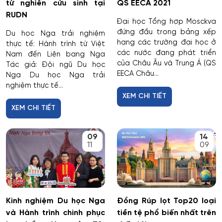
từ nghiên cứu sinh tại
QS EECA 2021
RUDN
Đại học Tổng hợp Mosckva
đứng đầu trong bảng xếp
Du học Nga trải nghiệm
hạng các trường đại học ở
thực tế: Hành trình từ Việt
các nước đang phát triển
Nam đến Liên bang Nga
của Châu Âu và Trung Á (QS
Tác giả: Đội ngũ Du học
EECA Châu...
Nga Du học Nga trải
nghiệm thực tế...
XEM CHI TIẾT
XEM CHI TIẾT
09
14
11
09
Kinh nghiệm Du học Nga
Đồng Rúp lọt Top20 loại
và Hành trình chinh phục
tiền tệ phổ biến nhất trên